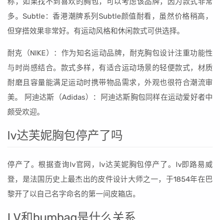
称，如果找不到喜欢的胸包，可以考虑该品牌，因为款式非常
多。Subtle：香港潮牌系列Subtle颜值耐看，虽然价格稍高，
但穿搭效果非常好。有运动风格和休闲款式可供选择。
耐克（NIKE）：作为知名运动品牌，耐克胸包设计注重功能性
与时尚感结合。款式多样，有适合运动场景的轻便款式，材质
耐磨且容量能满足运动时携带物品需求，外观也很符合潮流审
美。 阿迪达斯（Adidas）：阿迪达斯胸包同样在运动爱好者中
颇受欢迎。
lv达芙妮胸包停产了吗
停产了。根据查询lv官网，lv达芙妮胸包停产了。lv即路易威
登，是法国历史上最杰出的皮件设计大师之一，于1854年在巴
黎开了以自己名字命名的第一间皮箱店。
LV和bumbag是什么关系