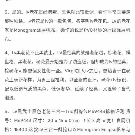
3、是的。lv老花是经典款，黑色就比较低调，看你平常主要走
那种风格。lv老花是lv的一款包包，名字叫lv老花包。LV的老花
就是Monogram涂层帆布。确切的说是PVC材质的压纹涂层帆
布。
4、Lv黑老花不止黑武士。LV最经典的就是老花啦，棕老花、棋
盘格、黑老花。老花最开始是为了防盗版，但却成为lv的经典，
棕老花可能更偏女性化一些。Virgil加入lv之后，更热衷于在老
花上玩新花样，为男士谋福利，以全新的设计，老花+lv标识，
配以低调气质的黑色，低调奢华，延续了经典，又诠释了当代
潮流。
5、LV黑武士黑色老花三合一Trio斜挎包M69443拆箱评测 货
号：M69443 尺寸：20 x 15 x 0 cm （长 x 高 x 宽）官网价
格：15400 这款LV三合一斜挎包以Monogram Eclipse帆布与