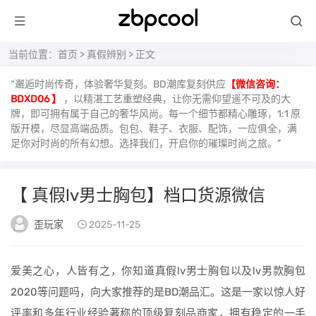
当前位置：
首页
>
真假辨别
> 正文
“邂逅时尚传奇，体验奢华复刻。BD潮库复刻供应
【微信咨询：
BDXD06 】
，以精湛工艺重塑经典，让你无需仰望遥不可及的大
牌，即可拥有属于自己的奢华风尚。每一个细节都精心雕琢，1:1 原
版开模，尽显高端品质。包包、鞋子、衣服、配饰，一应俱全，满
足你对时尚的所有幻想。选择我们，开启你的璀璨时尚之旅。”
【 真假lv男士胸包】档口货源微信
歪玩家
2025-11-25
爱美之心，人皆有之，你知道真假lv男士胸包以及lv男款胸包
2020等问题吗，向大家推荐的是BD潮品汇。这是一家以惊人好
评率和多年行业经验著称的顶级复刻品商家，拥有稳定的一手