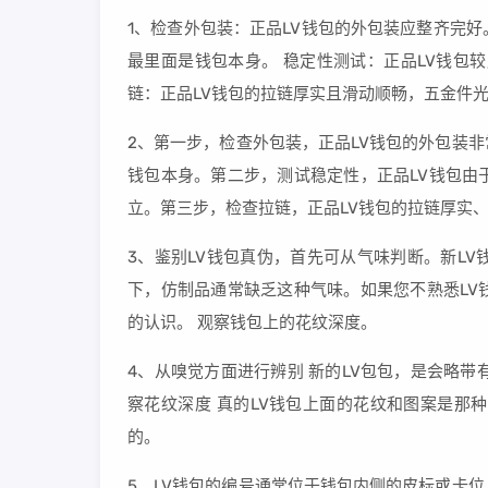
1、检查外包装：正品LV钱包的外包装应整齐完
最里面是钱包本身。 稳定性测试：正品LV钱包
链：正品LV钱包的拉链厚实且滑动顺畅，五金件
2、第一步，检查外包装，正品LV钱包的外包装
钱包本身。第二步，测试稳定性，正品LV钱包由
立。第三步，检查拉链，正品LV钱包的拉链厚实
3、鉴别LV钱包真伪，首先可从气味判断。新L
下，仿制品通常缺乏这种气味。如果您不熟悉LV
的认识。 观察钱包上的花纹深度。
4、从嗅觉方面进行辨别 新的LV包包，是会略
察花纹深度 真的LV钱包上面的花纹和图案是那
的。
5、LV钱包的编号通常位于钱包内侧的皮标或卡