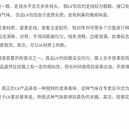
离一致，走线水平且无多余线头。 假LV包包的走线较为粗糙，接口
殊气味。 仿品LV包包由于皮质劣质，会有刺鼻的难闻味道。
检查材质、留意走线、查看五金配件、核对序列号等多个方面进行
包标志清晰、对称，字母间距离均匀，线条流畅，边缘饱满。如果标
是假货。其次，可以从材质上判断。
路是首要的检查点之一。真品LV的纹路深且均匀，摸上去手感柔软
品虽然在纹路上有一定的相似性，但长时间使用后容易出油，手感
，真正的LV产品具有一种独特的皮革香味，这种气味在专卖店中尤
于LV爱好者来说，熟悉这种气味是辨别真伪的关键。其次，观察