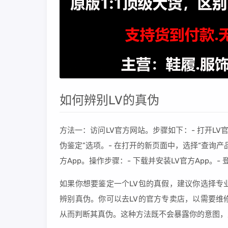
如何辨别LV的真伪
方法一：访问LV官方网站。步骤如下：- 打开LV官
伪鉴定”选项。- 在打开的新页面中，选择“查询产
方App。操作步骤：- 下载并安装LV官方App。-
如果你想要鉴定一个LV包的真假，建议你选择专
辨别真伪。你可以去LV的官方专卖店，以需要维
从而判断其真伪。这种方法既不会暴露你的意图，