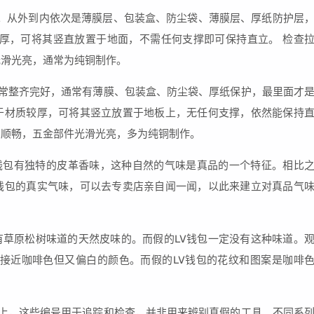
好。从外到内依次是薄膜层、包装盒、防尘袋、薄膜层、厚纸防护层
较厚，可将其竖直放置于地面，不需任何支撑即可保持直立。 检查
光滑光亮，通常为纯铜制作。
非常整齐完好，通常有薄膜、包装盒、防尘袋、厚纸保护，最里面才
于材质较厚，可将其竖立放置于地板上，无任何支撑，依然能保持
、顺畅，五金部件光滑光亮，多为纯铜制作。
V钱包有独特的皮革香味，这种自然的气味是真品的一个特征。相比
钱包的真实气味，可以去专卖店亲自闻一闻，以此来建立对真品气
带有草原松树味道的天然皮味的。而假的LV钱包一定没有这种味道。
种接近咖啡色但又偏白的颜色。而假的LV钱包的花纹和图案是咖啡
位上，这些编号用于追踪和检查，并非用来辨别真假的工具。不同系