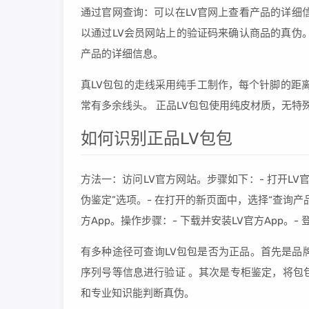
通过官网查询：可以在LV官网上查看产品的详细
以通过LV会员网站上的验证码来确认商品的真伪
产品的详细信息。
真LV包包的走线采用纯手工制作，每个针脚的距
常有多余线头。 正品LV包包使用纯皮材质，无特
如何识别正品LV包包
方法一：访问LV官方网站。步骤如下：- 打开LV官
伪鉴定”选项。- 在打开的新页面中，选择“查询产
方App。操作步骤：- 下载并安装LV官方App。-
有多种途径可查询LV包包是否为正品。首先是品
序列号等信息进行验证 。其次是专柜鉴定，将包
和专业知识能判断真伪。