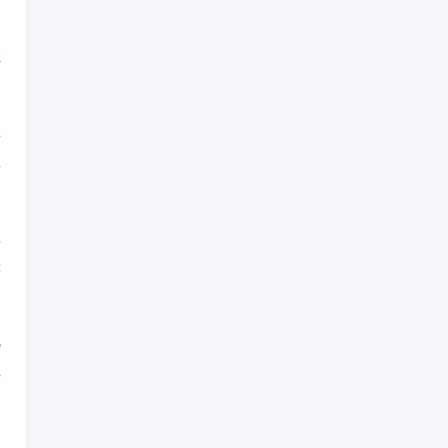
，
拉
是
直
之
味
观
色
列