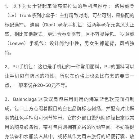
1、以下为女士背起来漂亮值拉满的手机包推荐： 路易威登
（LV）Trunk系列小盒子：主打精致时尚，可盐可甜，是搭配的
标配选择。 迪奥（Dior）老花手机包：近两年老花元素风头正
盛，相比其他款式，更适合春夏季节，且不容易撞包。 罗意威
（Loewe）手机包：设计简约中性，男女生都能背，风格独
特。
2、PU手机包：这也是手机包的一种常用面料，PU的面料可以
让手机包有防水的特性，所以在价格上也会比布艺的要贵一
点，一般来说在20-50元不等。
3、Balenciaga 这款双肩包采用耐用的海军蓝色软壳面料制
成，包口上方点缀着醒目的白色品牌标志刺绣，并配有对比鲜
明的红色手柄和可调节袢带。它的外部口袋能助你轻松拿取常
用的随身必备物，带衬包内则拥有充裕的收纳空间。不妨将健
身装备和水瓶装入其中，或将其作为周末旅行的轻便行囊，放