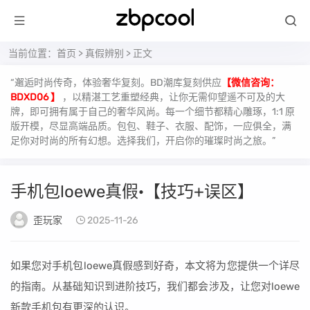
当前位置：
首页
>
真假辨别
> 正文
“邂逅时尚传奇，体验奢华复刻。BD潮库复刻供应
【微信咨询：
BDXD06 】
，以精湛工艺重塑经典，让你无需仰望遥不可及的大
牌，即可拥有属于自己的奢华风尚。每一个细节都精心雕琢，1:1 原
版开模，尽显高端品质。包包、鞋子、衣服、配饰，一应俱全，满
足你对时尚的所有幻想。选择我们，开启你的璀璨时尚之旅。”
手机包loewe真假·【技巧+误区】
歪玩家
2025-11-26
如果您对手机包loewe真假感到好奇，本文将为您提供一个详尽
的指南。从基础知识到进阶技巧，我们都会涉及，让您对loewe
新款手机包有更深的认识。