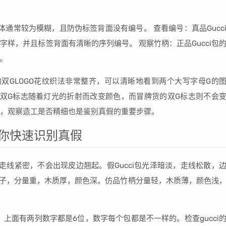
体通常较为模糊，且防伪标签背面没有编号。 查看编号：真品Gucc
taly”的字样，并且标签背面有清晰的序列编号。 观察竹柄：正品Gucci包
。
i的双GLOGO花纹织法非常整齐，可以清晰地看到两个大写字母G的
看到双G标志随着灯光的折射而改变颜色，而冒牌货的双G标志则不会
外，观察造工是否精细也是鉴别真假的重要步骤。
教你快速识别真假
边走线紧密，不会出现皮边翘起。假Gucci包光泽暗淡，走线松散，
贵竹子，分量重，木质厚，颜色深。仿品竹柄分量轻，木质薄，颜色浅
皮标，上面有两列数字都是6位，数字每个包都是不一样的。检查gucci