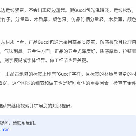
包边走线紧密，不会出现皮边翘起。假Gucci包光泽暗淡，走线松散
用名贵竹子，分量重，木质厚，颜色深。仿品竹柄分量轻，木质薄，颜
。从材质上看，正品Gucci包通常采用高品质皮革，触感柔软且纹理
，气味刺鼻。五金件方面，正品的五金光泽度好，质感厚重，拉链
，刻字模糊或字体怪异。做工细节也是关键。
。正品古驰包的标签上印有“Gucci”字样，且标签的材质与包身的
双G”，这个图案的细节和做工也是辨别真伪的重要因素。检查五金
们鼓励您继续探索并扩展您的知识视野。
如有疑问，请联系我们。
.html