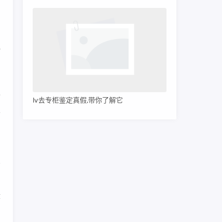
用
边
，
而
lv去专柜鉴定真假,带你了解它
干
品
缘