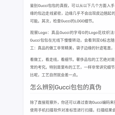
鉴别Gucci包包的真假，可以从以下几个方面入
缘的包边走线紧密，边缘几乎不会出现皮边翘起的
可能。其次，检查Gucci的LOGO细节。
观察Logo：真品Gucci的字母G的Logo
Gucci包包在光线下慢慢转动，会看到双G标
工：真品的做工非常精美，袋子边缘的针迹笔直，
看做工，看走线，看细节。奢侈品包的工艺绝对是
常的考究。特别是里布的工艺，一样非常讲究细节
比呢，工艺自然就会差一点。
怎么辨别Gucci包包的真伪
除了直接观察外，你还可以通过查询Gucci编
使用手机扫描软件对准标签进行扫描，扫描结果会显