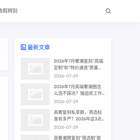
真假辨别
最新文章
大
2026年7月奢潮复刻“高端
定制”和“特价通道”质量差
很多吗？内行人说出真相
2026-07-29
2026年7月高端奢潮圈怎
么选不踩坑？强迫症工作
室的筛选机制是真相还是
2026-07-29
噱头
高奢复刻私享群，筛选标
准有多严？2026年这3点
才是真相
2026-07-29
高奢潮牌复刻“筛选制”是