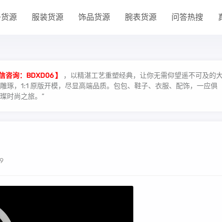
子货源
服装货源
饰品货源
腕表货源
问答热搜
信咨询：BDXD06 】
，以精湛工艺重塑经典，让你无需仰望遥不可及的
琢，1:1 原版开模，尽显高端品质。包包、鞋子、衣服、配饰，一应俱
璨时尚之旅。”
9