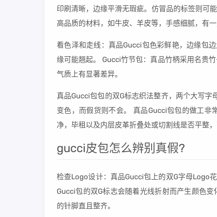
印刷清晰，边缘平滑无瑕疵。仿冒品的标签则可能存
高品质的材料，如牛皮、羊皮等，手感细腻，有一
看色泽和走线：真品Gucci包色彩鲜艳，边缘包
缘可能翘起。 Gucci竹节包：真品竹柄采用名
气质上有显著差异。
真品Gucci包包的双G标志织法整齐，两个大写
变色，而假货则不会。 真品Gucci包包的做
净，毕租以及内层皮革折叠处或切割线是否平整，
gucci皮包怎么辨别真假?
检查Logo设计：真品Gucci包上的双G字母L
Gucci包的双G标志会随着光线折射而产生颜色变
的针脚直且整齐。