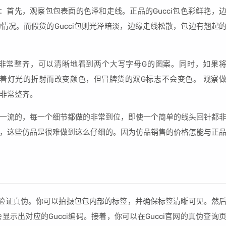
手：首先，观察包包表面的色泽和走线。正品的Gucci包色彩鲜艳，
情况。而假货的Gucci包则光泽暗淡，边缘走线松散，包边有翘起
花纹织法非常整齐，可以清晰地看到两个大写字母G的图案。同时，如果
志随着灯光的折射而改变颜色，但冒牌货的双G标志不会变色。 观察
非常整齐。
一流的，每一个细节都做的非常到位，即使一个简单的线头回针都
，这些仿品是很难做到这么仔细的。因为仿品销售的价格怎能与正
码来验证真伪。你可以拍摄包包内部的标签，并确保标签清晰可见。然
示出对应的Gucci编码。接着，你可以在Gucci官网的真伪查询