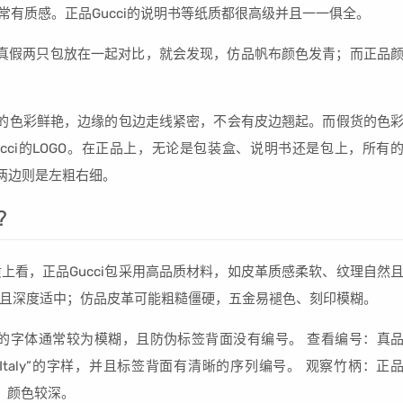
非常有质感。正品Gucci的说明书等纸质都很高级并且一一俱全。
，真假两只包放在一起对比，就会发现，仿品帆布颜色发青；而正品
i包的色彩鲜艳，边缘的包边走线紧密，不会有皮边翘起。而假货的色
cci的LOGO。在正品上，无论是包装盒、说明书还是包上，所有
的两边则是左粗右细。
?
质上看，正品Gucci包采用高品质材料，如皮革质感柔软、纹理自然
且深度适中；仿品皮革可能粗糙僵硬，五金易褪色、刻印模糊。
签上的字体通常较为模糊，且防伪标签背面没有编号。 查看编号：真
e in Italy”的字样，并且标签背面有清晰的序列编号。 观察竹柄：正
厚，颜色较深。