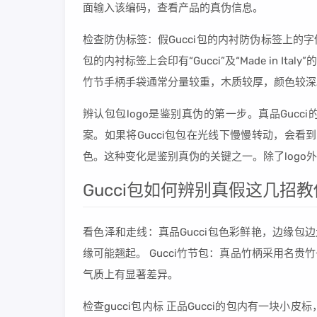
面输入该编码，查看产品的真伪信息。
检查防伪标签：假Gucci包的内衬防伪标签上的字
包的内衬标签上会印有“Gucci”及“Made in I
竹节手柄手袋通常分量较重，木质较厚，颜色较深
辨认包包logo是鉴别真伪的第一步。真品Gucc
案。如果将Gucci包包在光线下慢慢转动，会
色。这种变化是鉴别真伪的关键之一。除了logo
Gucci包如何辨别真假这几招
看色泽和走线：真品Gucci包色彩鲜艳，边缘包
缘可能翘起。 Gucci竹节包：真品竹柄采用名
气质上有显著差异。
检查gucci包内标 正品Gucci的包内有一块小