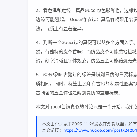
3、看色泽和走线：真品Gucci包色彩鲜艳，边缘
边缘可能翘起。 Gucci竹节包：真品竹柄采
浅，气质上有显著差异。
4、判断一个Gucci包的真假可以从多个方面入手
然，有独特的皮革香味；而仿品皮革可能质地粗糙
滑，刻字清晰且字体规范；仿品五金可能黯淡无光
5、检查标签 古驰包的标签是辨别真伪的重要标志
质相同。同时，标签上还印有古驰的标志性图案“
古驰包的五金件也是辨别真伪的重要标志。
本文对gucci包辨真假的讨论只是一个开始，我
本文由歪玩家于2025-11-26发表在潮货联盟，
本文链接：
https://www.hucce.com/post/24254