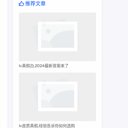
推荐文章
有
lv真假白,2024最新答案来了
图
变
手
体
lv皮质真假,经验告诉你如何选购