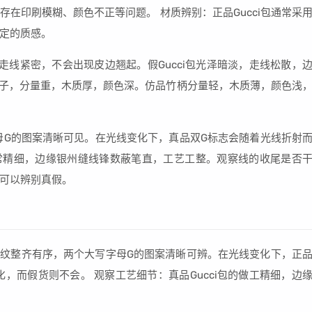
在印刷模糊、颜色不正等问题。 材质辨别：正品Gucci包通常采
定的质感。
边走线紧密，不会出现皮边翘起。假Gucci包光泽暗淡，走线松散，
贵竹子，分量重，木质厚，颜色深。仿品竹柄分量轻，木质薄，颜色浅
字母G的图案清晰可见。在光线变化下，真品双G标志会随着光线折射
工非常精细，边缘银州缝线锋数蔽笔直，工艺工整。观察线的收尾是否
可以辨别真假。
ogo花纹整齐有序，两个大写字母G的图案清晰可辨。在光线变化下，正
化，而假货则不会。 观察工艺细节：真品Gucci包的做工精细，边