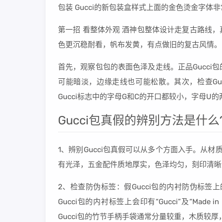
包装 Gucci的新包装盒样式上面的金色烫金字体
第一招 看整体外观 酒神包整体设计走复古路线
色更沉稳耐看，帆布发黄，有点做旧的复古风情。
首先，观察包包的表面色泽及走线。正品Gucc
可能暗淡，边缘走线也可能松散。其次，检查Gu
Gucci标志中的字母G和C的开口都较小，字母U
Gucci包真假的辨别方法是什么
1、辨别Gucci包真假可以从多个方面入手。从材
有光泽，五金配件质地厚实，色泽均匀，刻印清晰
2、检查防伪标签：假Gucci包的内衬防伪标
Gucci包的内衬标签上会印有“Gucci”及“Mad
Gucci包的竹节手柄手袋通常分量较重，木质较