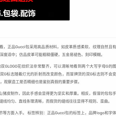
上看，正品Gucci包采用高品质材料，如皮革质感柔软、纹理自然且
深度适中；仿品皮革可能粗糙僵硬，五金易褪色、刻印模糊。
i的双GLOGO花纹织法非常整齐，可以清晰地看到两个大写字母G的
看到双G标志随着灯光的折射而改变颜色，而冒牌货的双G标志则不会
外，观察造工是否精细也是鉴别真假的重要步骤。
量的山猪皮制作，因此手感会显得更为坚实和厚重。相反，假冒的包包
包的缝线均匀、直线条理清晰，而假货的缝线往往显得不规则、歪曲。
等方面入手。 标签辨别：正品Gucci包的标签上，品牌logo和字