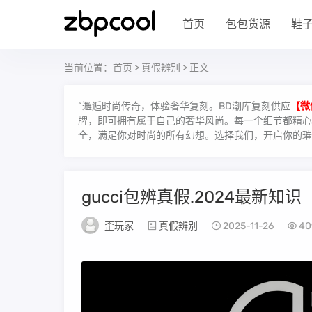
首页
包包货源
鞋
当前位置：
首页
>
真假辨别
> 正文
“邂逅时尚传奇，体验奢华复刻。BD潮库复刻供应
【微
牌，即可拥有属于自己的奢华风尚。每一个细节都精心雕
全，满足你对时尚的所有幻想。选择我们，开启你的璀
gucci包辨真假.2024最新知识
歪玩家
真假辨别
2025-11-26
40