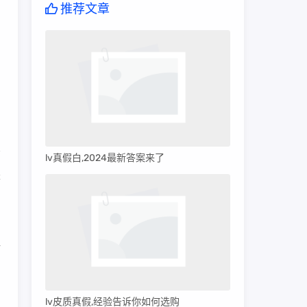
推荐文章
lv真假白,2024最新答案来了
是
了
余
品
lv皮质真假,经验告诉你如何选购