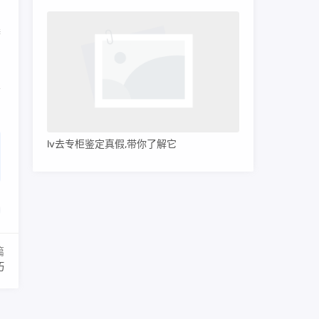
、
奢
不
lv去专柜鉴定真假,带你了解它
篇
巧