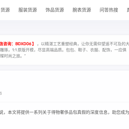
子货源
服装货源
饰品货源
腕表货源
问答热搜
信咨询：BDXD06 】
，以精湛工艺重塑经典，让你无需仰望遥不可及的
琢，1:1 原版开模，尽显高端品质。包包、鞋子、衣服、配饰，一应俱
璨时尚之旅。”
3
者来说，本文将提供一系列关于得物奢侈品包真假的深度信息，助您成