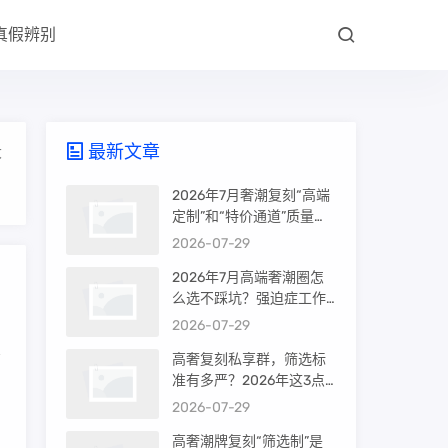
真假辨别
最新文章
大
2026年7月奢潮复刻“高端
定制”和“特价通道”质量差
很多吗？内行人说出真相
2026-07-29
2026年7月高端奢潮圈怎
么选不踩坑？强迫症工作
室的筛选机制是真相还是
2026-07-29
噱头
高奢复刻私享群，筛选标
准有多严？2026年这3点
为
才是真相
2026-07-29
高奢潮牌复刻“筛选制”是