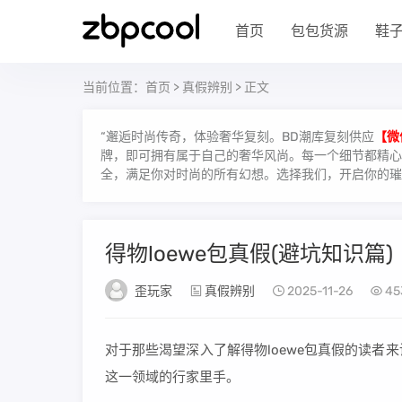
首页
包包货源
鞋
当前位置：
首页
>
真假辨别
> 正文
“邂逅时尚传奇，体验奢华复刻。BD潮库复刻供应
【微
牌，即可拥有属于自己的奢华风尚。每一个细节都精心雕
全，满足你对时尚的所有幻想。选择我们，开启你的璀
得物loewe包真假(避坑知识篇)
歪玩家
真假辨别
2025-11-26
45
对于那些渴望深入了解得物loewe包真假的读
这一领域的行家里手。