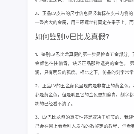
孔内部呈深色，而仿品往往忽视这一细节，孔内颜
3、正品LV皮带的尺寸信息是竖着标在皮带内侧
一整片大的金属，用三颗螺丝钉固定在带子上。而
如何鉴别lv巴比龙真假?
1、鉴别LV巴比龙真假的第一步是检查五金部分
金颜色往往偏青，缺乏正品那种透亮的金色。 第二
润，具有明显的弧度。相比之下，仿品的刻字常常
2、正品LV的五金颜色呈现的是非常正的黄金色
都是黄金色，但是明显它的金色更加偏青。刻字都
糊的已经看不清了。
3、LV巴比龙包的真实性还是取决于细节的，我
己会在网上看看别人发布的教鉴定的教程，但看