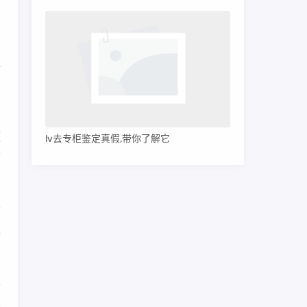
非
内
颜
lv去专柜鉴定真假,带你了解它
带
大
正
贩
瑕