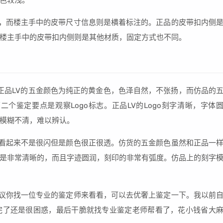
色较浅。
的，而楼主手中的皮带尺寸信息则是横着标注的。正品的皮带扣内侧
楼主手中的皮带扣内侧则是其他材质，固定方式也不同。
。正品LV的五金颜色为纯正的黄金色，色泽自然，不张扬，而仿品的
个鉴定要点是观察Logo标志。正品LV的Logo刻字清晰，字体
模糊不清，难以辨认。
，看起来不是很闪但是颜色很正很透。仿货的五金颜色虽然和正品一
是非常清晰的，而且字迹圆润，刻印的非常有弧度。仿品上的刻字
建议你找一位专业的鉴定师来看看，可以去优奢上鉴定一下。我以前
完了还是很困惑，最后干脆就找专业鉴定老师帮看了，花小钱省大