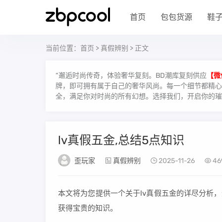
首页
包包货源
鞋
当前位置：
首页
>
真假辨别
> 正文
“邂逅时尚传奇，体验奢华复刻。BD潮库复刻供应
【微
牌，即可拥有属于自己的奢华风尚。每一个细节都精心雕
全，满足你对时尚的所有幻想。选择我们，开启你的璀
lv真假五金,总结5点知识
歪玩家
真假辨别
2025-11-26
46
本文将为您提供一个关于lv真假五金的详尽分析
获得宝贵的知识。