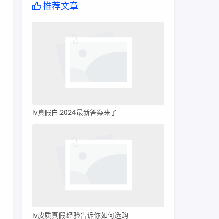
推荐文章
lv真假白,2024最新答案来了
能
V
黄
lv皮质真假,经验告诉你如何选购