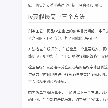
疵。假货的皮革手感通常粗糙，易磨损和褪色。
lv真假最简单三个方法
刻字工艺：真品LV五金上的刻字非常精细，字母
母之间的间距不均匀，甚至可能出现错别字。
方法捡查车线 另外，车线也是一个重要线索。真
线明显呈现柳条形，而且是那种较粗的纹路；而假
检查鞋标：真品路易威登运动鞋的鞋标字体圆润流
仿品的字体刻印往往不符合路易威登的字标风格。
不会出现不到位的情况。
想要简单判断LV真假，可通过以下三个方法。观
的比例、间距都有严格标准。如字母“L”“V”等