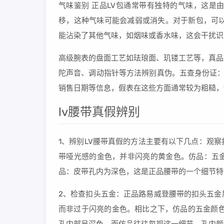
气味鉴别 正品LV包通常带有独特的气味，这是
移，这种气味可能会减弱或消失。对于新包，可以
能沾染了其他气味，如烟味或香水味，这会干扰识
高级腕表的盘面工艺如珐琅面、玑镂工艺等，真品
陀声音、调动指针等方法辨别真伪。五查身份证：
销售日期等信息，假表在这些方面通常较为粗糙，
lv腰带真假辨别
1、辨别LV腰带真假的方法主要有以下几点：观
带哑光感的金色，并非闪亮的黄金色。仿品：五
品：皮带孔内为深色，这是正品腰带的一个细节特
2、检查扣头五金：正品路易威登腰带的扣头五金
而非过于闪亮的金色。相比之下，仿品的五金颜色