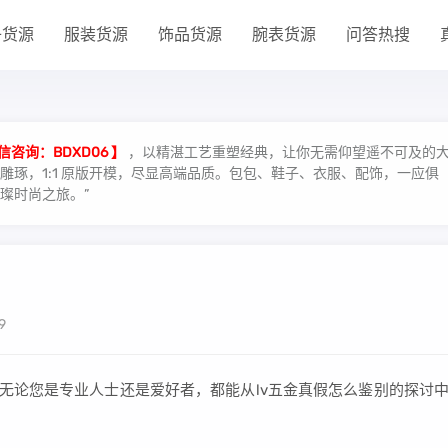
子货源
服装货源
饰品货源
腕表货源
问答热搜
信咨询：BDXD06 】
，以精湛工艺重塑经典，让你无需仰望遥不可及的
琢，1:1 原版开模，尽显高端品质。包包、鞋子、衣服、配饰，一应俱
璨时尚之旅。”
9
，无论您是专业人士还是爱好者，都能从lv五金真假怎么鉴别的探讨