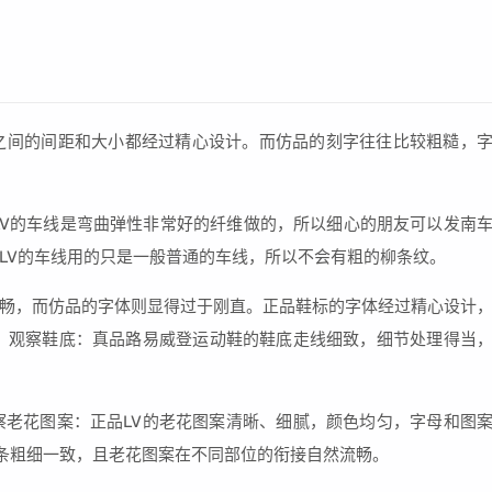
之间的间距和大小都经过精心设计。而仿品的刻字往往比较粗糙，
LV的车线是弯曲弹性非常好的纤维做的，所以细心的朋友可以发南
LV的车线用的只是一般普通的车线，所以不会有粗的柳条纹。
畅，而仿品的字体则显得过于刚直。正品鞋标的字体经过精心设计
 观察鞋底：真品路易威登运动鞋的鞋底走线细致，细节处理得当
察老花图案：正品LV的老花图案清晰、细腻，颜色均匀，字母和图
，线条粗细一致，且老花图案在不同部位的衔接自然流畅。