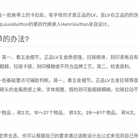
在一些肩带上的卡扣处，有字母的才是正品的LV，且LV在正品的防
sVuitton的第四代继承人HenriVuitton亲自设计。
单的办法?
。其一，看五金细节。正品LV五金质感强，拉链顺滑，刻印清晰且
粗糙，拉链卡顿，刻印模糊或不符合品牌工艺。其二，检查皮料。
一些基础要点可辅助判断。其一，看五金细节。正品LV五金拉链等
链头的金属质感上乘，字体规整，假的则可能粗糙模糊，拉链拉动
物品 ，称2次。10～27个物品， 称3次。28～81个物品， 称4次
走势去选，也可以根据自己的要求通过函数设计出公式来找到自己