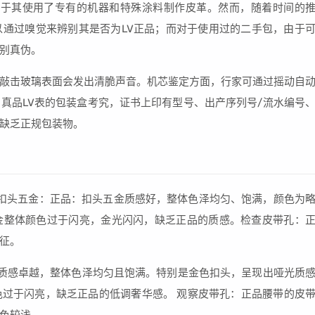
由于其使用了专有的机器和特殊涂料制作皮革。然而，随着时间的
通过嗅觉来辨别其是否为LV正品；而对于使用过的二手包，由于
别真伪。
敲击玻璃表面会发出清脆声音。机芯鉴定方面，行家可通过摇动自
真品LV表的包装盒考究，证书上印有型号、出产序列号/流水编号
缺乏正规包装物。
察扣头五金：正品：扣头五金质感好，整体色泽均匀、饱满，颜色为
金整体颜色过于闪亮，金光闪闪，缺乏正品的质感。检查皮带孔：
征。
质感卓越，整体色泽均匀且饱满。特别是金色扣头，呈现出哑光质
过于闪亮，缺乏正品的低调奢华感。 观察皮带孔：正品腰带的皮