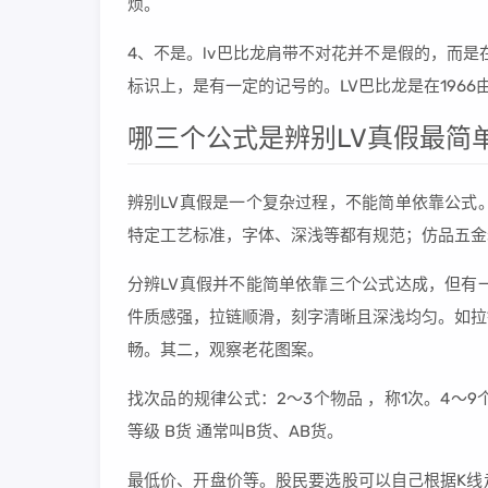
烦。
4、不是。lv巴比龙肩带不对花并不是假的，而是
标识上，是有一定的记号的。LV巴比龙是在1966由Loui
哪三个公式是辨别LV真假最简
辨别LV真假是一个复杂过程，不能简单依靠公式
特定工艺标准，字体、深浅等都有规范；仿品五金
分辨LV真假并不能简单依靠三个公式达成，但有
件质感强，拉链顺滑，刻字清晰且深浅均匀。如拉
畅。其二，观察老花图案。
找次品的规律公式：2～3个物品 ，称1次。4～9个
等级 B货 通常叫B货、AB货。
最低价、开盘价等。股民要选股可以自己根据K线