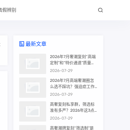
真假辨别
最新文章
大
2026年7月奢潮复刻“高端
定制”和“特价通道”质量差
很多吗？内行人说出真相
2026-07-29
2026年7月高端奢潮圈怎
么选不踩坑？强迫症工作
室的筛选机制是真相还是
2026-07-29
噱头
高奢复刻私享群，筛选标
准有多严？2026年这3点
中
才是真相
2026-07-29
高奢潮牌复刻“筛选制”是