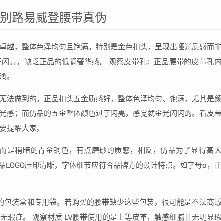
辨别路易威登腰带真伪
卓越，整体色泽均匀且饱满。特别是金色扣头，呈现出哑光质感而
闪亮，缺乏正品的低调奢华感。 观察皮带孔：正品腰带的皮带孔
浅。
无法做到的。正品扣头五金质感好，整体色泽均匀、饱满，尤其是
光感；而仿品的五金整体颜色过于闪亮，感觉就金光闪闪的。看皮
要提醒大家。
，而是稍暗的青金铜色，有点磨砂的质感，相反，仿品为了显得高
品LOGO压印清晰，字体细节应符合品牌方的设计特点。如字母o，
美的包装盒和专用袋。若购买的腰带缺少这些包装，很可能是不法商
无瑕疵。 观察材质 LV腰带使用的是上等皮革，触感细腻且无明显