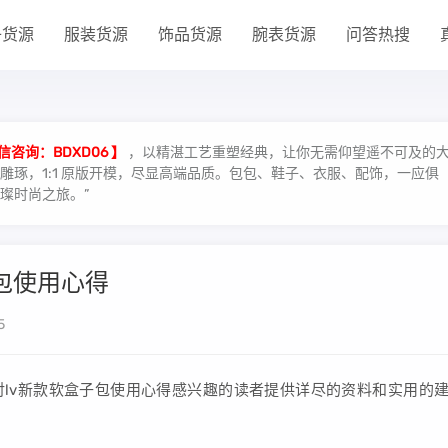
子货源
服装货源
饰品货源
腕表货源
问答热搜
信咨询：BDXD06 】
，以精湛工艺重塑经典，让你无需仰望遥不可及的
琢，1:1 原版开模，尽显高端品质。包包、鞋子、衣服、配饰，一应俱
璨时尚之旅。”
子包使用心得
5
对lv新款软盒子包使用心得感兴趣的读者提供详尽的资料和实用的