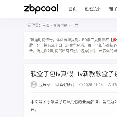
首页
包包货源
鞋
当前位置：
首页
>
真假辨别
> 正文
“邂逅时尚传奇，体验奢华复刻。BD潮库复刻供应
【微
牌，即可拥有属于自己的奢华风尚。每一个细节都精心雕
全，满足你对时尚的所有幻想。选择我们，开启你的璀
软盒子包lv真假_lv新款软盒
歪玩家
真假辨别
2025-11-26
47
本文是关于软盒子包lv真假的全面解读，旨在为
议。