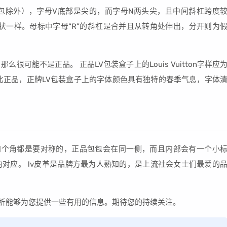
中古包除外），字母V底部是尖的，而字母N两头尖，且中间斜杠跨度
的P形状一样。母标中字母“R”的斜杠是合并且从转角处伸出，分开则为
很可能不是正品。 正品LV包装盒子上的Louis Vuitton字样应
比正品，正牌LV包装盒子上的字体颜色具有独特的春季气息，字体
的四个角都是要对称的，正品包包会在同一侧，而且内部会有一个小
对应。 lv皮革是品牌方最为人熟知的，是上流社会女士们最爱的
分析能够为您提供一些有用的信息。期待您的持续关注。