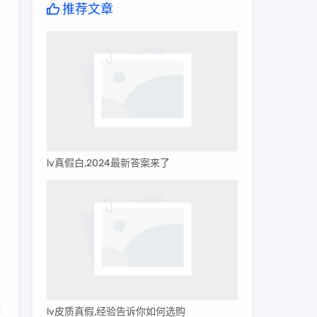
推荐文章
lv真假白,2024最新答案来了
每
款
当
选
lv皮质真假,经验告诉你如何选购