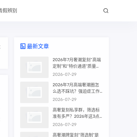
真假辨别
最新文章
大
2026年7月奢潮复刻“高端
定制”和“特价通道”质量差
很多吗？内行人说出真相
2026-07-29
2026年7月高端奢潮圈怎
么选不踩坑？强迫症工作
室的筛选机制是真相还是
2026-07-29
噱头
高奢复刻私享群，筛选标
准有多严？2026年这3点
建
才是真相
2026-07-29
高奢潮牌复刻“筛选制”是