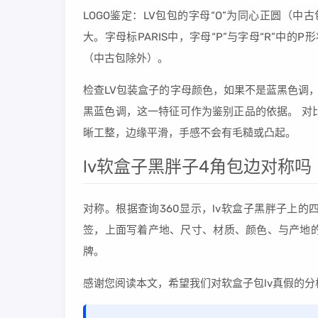
LOGO鉴定：LV包包的字母“O”为同心正圆（
大。字母标PARIS中，字母“P”与字母“R”中
（中古包除外）。
检查LV包装盒子的字母颜色，如果不是蓝黑色调，那么
黑蓝色调，这一特征可作为鉴别正品的依据。 对
晰工整，边缘平滑，手感不会有毛糙或凸起。
lv软盒子黑胖子4角包边对称吗
对称。根据查询360显示，lv软盒子黑胖子上
签，上面写着产地、尺寸、材质、颜色、与产地的
牌。
感谢您阅读本文，希望我们对软盒子包lv真假的