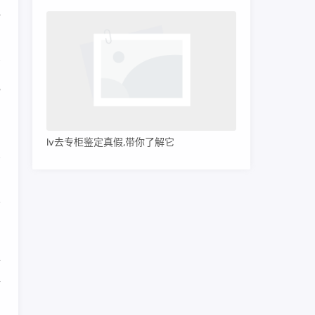
心
部
色
lv去专柜鉴定真假,带你了解它
、
会
上
组