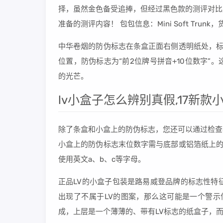
择，虽然金色备受追捧，但经过黑色款的测评对比
准备的测评内容！ 包包信息：Mini Soft Trunk，
中华卷烟的防伪标志在条盒正面右侧透明纸处，标志
位置，防伪标志为“前2位牌号拼音+10位数字
的光芒。
lv小盒子怎么辨别真假,17新款
除了条盒和小盒上的防伪标志，您还可以通过检查
小盒上的防伪标志末位数字需与底部或铝箔纸上的
使用英文a、b、c等字母。
正品LV的小盒子包装是路易威登品牌的标志性特
出现了不属于LV的图案，那么这可能是一个警示
成，上层是一个薄薄的、带有LV标志的纸盒子，