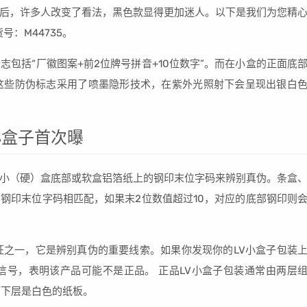
后，许多人改变了看法，黑色款显得更加迷人。以下是我们为您精
货号：M44735。
包括“厂徽图案+前2位牌号拼音+10位数字”。而在小盒的正面底
”。这些防伪标志采用了喷墨隐形技术，在紫外光照射下会呈现出银白
小盒子首次曝
小（硬）盒底部或软盒铝箔纸上的钢印末位字码来辨别真伪。条盒
钢印末位字码相匹配，如果末2位数值超过10，对应的底部钢印则
征之一，它是辨别真伪的重要线索。如果你发现你的LV小盒子包装
信号，表明该产品可能不是正品。 正品LV小盒子包装通常由两层
而下层是白色的纸板。