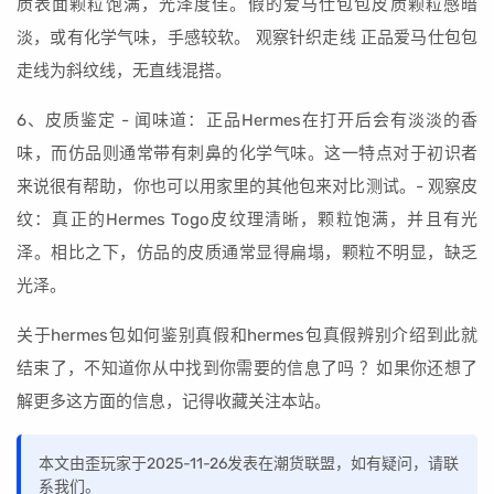
质表面颗粒饱满，光泽度佳。假的爱马仕包包皮质颗粒感暗
淡，或有化学气味，手感较软。 观察针织走线 正品爱马仕包包
走线为斜纹线，无直线混搭。
6、皮质鉴定 - 闻味道：正品Hermes在打开后会有淡淡的香
味，而仿品则通常带有刺鼻的化学气味。这一特点对于初识者
来说很有帮助，你也可以用家里的其他包来对比测试。- 观察皮
纹：真正的Hermes Togo皮纹理清晰，颗粒饱满，并且有光
泽。相比之下，仿品的皮质通常显得扁塌，颗粒不明显，缺乏
光泽。
关于hermes包如何鉴别真假和hermes包真假辨别介绍到此就
结束了，不知道你从中找到你需要的信息了吗 ？如果你还想了
解更多这方面的信息，记得收藏关注本站。
本文由歪玩家于2025-11-26发表在潮货联盟，如有疑问，请联
系我们。