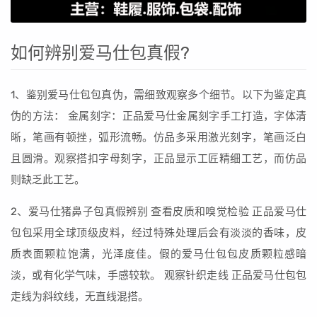
如何辨别爱马仕包真假?
1、鉴别爱马仕包包真伪，需细致观察多个细节。以下为鉴定真
伪的方法： 金属刻字：正品爱马仕金属刻字手工打造，字体清
晰，笔画有顿挫，弧形流畅。仿品多采用激光刻字，笔画泛白
且圆滑。观察搭扣字母刻字，正品显示工匠精细工艺，而仿品
则缺乏此工艺。
2、爱马仕猪鼻子包真假辨别 查看皮质和嗅觉检验 正品爱马仕
包包采用全球顶级皮料，经过特殊处理后会有淡淡的香味，皮
质表面颗粒饱满，光泽度佳。假的爱马仕包包皮质颗粒感暗
淡，或有化学气味，手感较软。 观察针织走线 正品爱马仕包包
走线为斜纹线，无直线混搭。