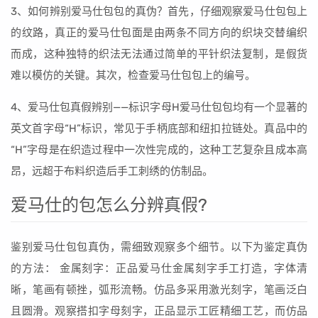
3、如何辨别爱马仕包包的真伪？首先，仔细观察爱马仕包包上
的纹路，真正的爱马仕包面是由两条不同方向的织块交替编织
而成，这种独特的织法无法通过简单的平针织法复制，是假货
难以模仿的关键。其次，检查爱马仕包包上的编号。
4、爱马仕包真假辨别——标识字母H爱马仕包包均有一个显著的
英文首字母“H”标识，常见于手柄底部和纽扣拉链处。真品中的
“H”字母是在织造过程中一次性完成的，这种工艺复杂且成本高
昂，远超于布料织造后手工刺绣的仿制品。
爱马仕的包怎么分辨真假?
鉴别爱马仕包包真伪，需细致观察多个细节。以下为鉴定真伪
的方法： 金属刻字：正品爱马仕金属刻字手工打造，字体清
晰，笔画有顿挫，弧形流畅。仿品多采用激光刻字，笔画泛白
且圆滑。观察搭扣字母刻字，正品显示工匠精细工艺，而仿品