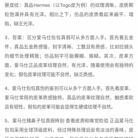
察皮纹：真品Hermes（以Togo皮为例）的纹理清晰，皮质颗
粒饱满并具有光泽。相比之下，仿品的皮质看起来扁平、塌
陷，缺乏光泽。
3、答案：区分爱马仕包包真假可从多方面入手。首先看五金
件，真品五金质感强，刻字清晰、工整且有质感，比如拉链头
的细节处理精致；仿品刻字可能模糊、粗糙。其次，皮革方
面，爱马仕正品皮革纹理自然、有光泽，随着使用会有独特的
变化；假包皮革纹理可能不自然，缺乏质感。
4、爱马仕包包真伪的鉴别可以从多个方面入手。首先看皮革，
爱马仕常用的皮革质感独特，真品的皮革纹理自然，触感柔软
且有韧性，假包的皮革可能会显得生硬或纹理不自然。
5、爱马仕猪鼻子包真假辨别 查看皮质和嗅觉检验 正品爱马仕
包包采用全球顶级皮料，经过特殊处理后会有淡淡的香味，皮