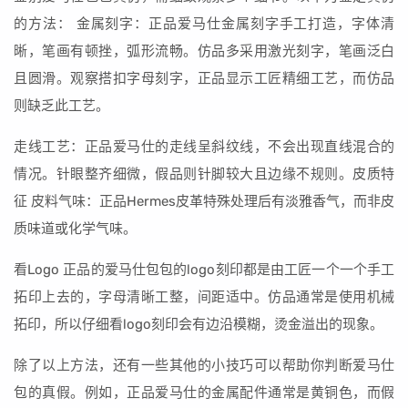
的方法： 金属刻字：正品爱马仕金属刻字手工打造，字体清
晰，笔画有顿挫，弧形流畅。仿品多采用激光刻字，笔画泛白
且圆滑。观察搭扣字母刻字，正品显示工匠精细工艺，而仿品
则缺乏此工艺。
走线工艺：正品爱马仕的走线呈斜纹线，不会出现直线混合的
情况。针眼整齐细微，假品则针脚较大且边缘不规则。皮质特
征 皮料气味：正品Hermes皮革特殊处理后有淡雅香气，而非皮
质味道或化学气味。
看Logo 正品的爱马仕包包的logo刻印都是由工匠一个一个手工
拓印上去的，字母清晰工整，间距适中。仿品通常是使用机械
拓印，所以仔细看logo刻印会有边沿模糊，烫金溢出的现象。
除了以上方法，还有一些其他的小技巧可以帮助你判断爱马仕
包的真假。例如，正品爱马仕的金属配件通常是黄铜色，而假