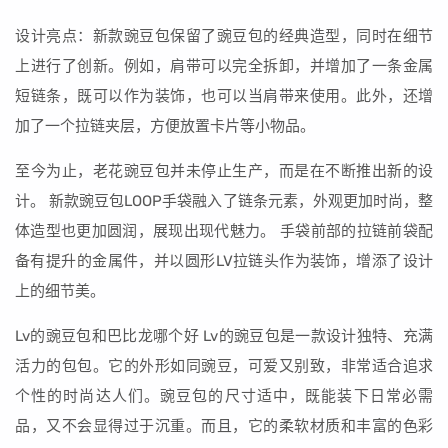
设计亮点：新款豌豆包保留了豌豆包的经典造型，同时在细节
上进行了创新。例如，肩带可以完全拆卸，并增加了一条金属
短链条，既可以作为装饰，也可以当肩带来使用。此外，还增
加了一个拉链夹层，方便放置卡片等小物品。
至今为止，老花豌豆包并未停止生产，而是在不断推出新的设
计。 新款豌豆包LOOP手袋融入了链条元素，外观更加时尚，整
体造型也更加圆润，展现出现代魅力。 手袋前部的拉链前袋配
备有提升的金属件，并以圆形LV拉链头作为装饰，增添了设计
上的细节美。
Lv的豌豆包和巴比龙哪个好 Lv的豌豆包是一款设计独特、充满
活力的包包。它的外形如同豌豆，可爱又别致，非常适合追求
个性的时尚达人们。豌豆包的尺寸适中，既能装下日常必需
品，又不会显得过于沉重。而且，它的柔软材质和丰富的色彩