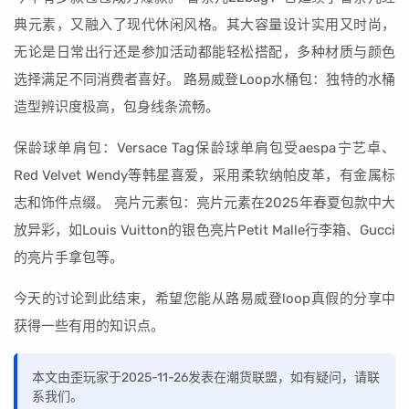
典元素，又融入了现代休闲风格。其大容量设计实用又时尚，
无论是日常出行还是参加活动都能轻松搭配，多种材质与颜色
选择满足不同消费者喜好。 路易威登Loop水桶包：独特的水桶
造型辨识度极高，包身线条流畅。
保龄球单肩包：Versace Tag保龄球单肩包受aespa宁艺卓、
Red Velvet Wendy等韩星喜爱，采用柔软纳帕皮革，有金属标
志和饰件点缀。 亮片元素包：亮片元素在2025年春夏包款中大
放异彩，如Louis Vuitton的银色亮片Petit Malle行李箱、Gucci
的亮片手拿包等。
今天的讨论到此结束，希望您能从路易威登loop真假的分享中
获得一些有用的知识点。
本文由歪玩家于2025-11-26发表在潮货联盟，如有疑问，请联
系我们。