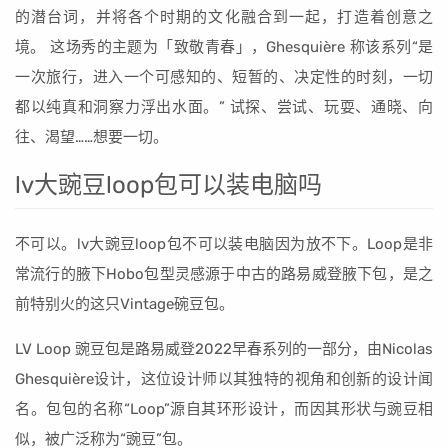
的潜台词，并将各个时期的文化融合到一起，打造着创意之
境。 这场秀的主题为「致敬青春」，Ghesquière 称该系列“是
一次旅行，进入一个可感知的、短暂的、决定性的时刻，一切
都以纯真和洞察力浮出水面。” 试探、尝试、玩耍、通晓、向
往、渴望……想要一切。
lv大豌豆loop包可以装电脑吗
不可以。lv大豌豆loop包不可以装电脑因为放不下。Loop是非
常流行的腋下Hobo包型灵感源于中古的路易威登腋下包，是之
前特别火的这只Vintage碗豆包。
LV Loop 豌豆包是路易威登2022早春系列的一部分，由Nicolas
Ghesquière设计，这位设计师以其独特的视角和创新的设计闻
名。包包的名称“Loop”源自其环形设计，而因其形状与豌豆相
似，被广泛称为“豌豆”包。