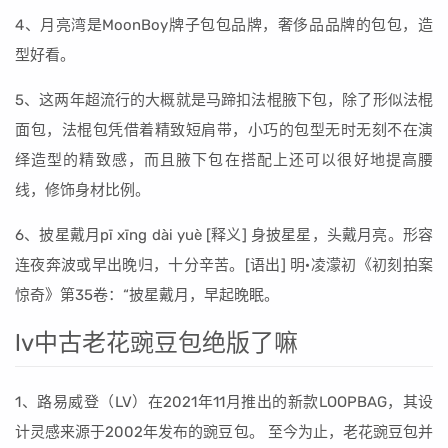
4、月亮湾是MoonBoy牌子包包品牌，奢侈品品牌的包包，造
型好看。
5、这两年超流行的大概就是马蹄扣法棍腋下包，除了形似法棍
面包，法棍包凭借着精致短肩带，小巧的包型无时无刻不在演
绎造型的精致感，而且腋下包在搭配上还可以很好地提高腰
线，修饰身材比例。
6、披星戴月pī xīng dài yuè [释义] 身披星星，头戴月亮。形容
连夜奔波或早出晚归，十分辛苦。[语出] 明·凌濛初《初刻拍案
惊奇》第35卷：“披星戴月，早起晚眠。
lv中古老花豌豆包绝版了嘛
1、路易威登（LV）在2021年11月推出的新款LOOPBAG，其设
计灵感来源于2002年发布的豌豆包。 至今为止，老花豌豆包并