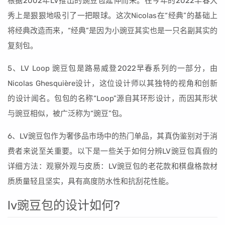
根据2002年LV推出的豌豆包延伸而来。在今年的2022早春大
秀上是狠狠地吸引了一把眼球。这次Nicolas在“经典”的基础上
将经典改造而来，“经典”是因为小豌豆其实也是一只名副其实的
复刻包。
5、LV Loop 豌豆包是路易威登2022早春系列的一部分，由
Nicolas Ghesquière设计，这位设计师以其独特的视角和创新
的设计闻名。包包的名称“Loop”源自其环形设计，而因其形状
与豌豆相似，被广泛称为“豌豆”包。
6、LV豌豆包作为奢侈品市场中的热门单品，其真伪鉴别对于消
费者来说至关重要。以下是一些关于如何分辨LV豌豆包真假的
详细方法：观察外观与皮质：LV豌豆包的老花款和棋盘格款材
质质量轻且坚实，具有高度防水性和抗刮花性能。
lv豌豆包的设计如何?