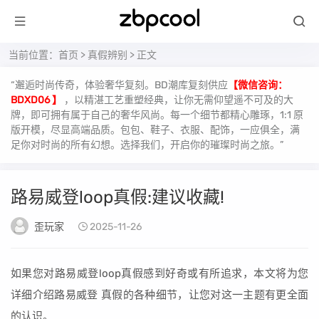
当前位置：
首页
>
真假辨别
> 正文
“邂逅时尚传奇，体验奢华复刻。BD潮库复刻供应
【微信咨询：
BDXD06 】
，以精湛工艺重塑经典，让你无需仰望遥不可及的大
牌，即可拥有属于自己的奢华风尚。每一个细节都精心雕琢，1:1 原
版开模，尽显高端品质。包包、鞋子、衣服、配饰，一应俱全，满
足你对时尚的所有幻想。选择我们，开启你的璀璨时尚之旅。”
路易威登loop真假:建议收藏!
歪玩家
2025-11-26
如果您对路易威登loop真假感到好奇或有所追求，本文将为您
详细介绍路易威登 真假的各种细节，让您对这一主题有更全面
的认识。