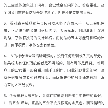
的五金整体颜色过于闪亮，感觉就金光闪闪的。看皮带孔。这
个细节目前也有仿品开始注意了，但是还是要提醒大家。
3、辨别路易威登腰带真假可以从多个方面入手。从五金配件
看，正品腰带的金属扣材质优良，表面光滑，刻印清晰且深浅
均匀，字体有独特的设计风格；而仿品的五金可能有粗糙的质
感，刻印模糊，字体也会有偏差。
4、LV的标志通常是清晰可辨的，没有任何毛刺或失真的部分。
如果标志有任何瑕疵或者是不清晰的，则有可能是假货。 针脚
真正的LV腰带一般会采用纯手工制作，因此针脚非常细密，没
有任何缝隙或者松散的线头。而假货腰带的线头通常较粗，眼
力差的人不易发现。
5、今天就教大家三招，让你在家就能判断出手中腰带的真假。
1：看五金 通常，正品的五金不会是很亮的金黄色，而是稍暗的