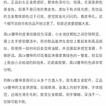
的。正品扣头五金质感好，整体色泽均匀、饱满，尤其是颜色
是金色，但是不是闪亮的黄金色，类似于有点哑光感；而仿品
的五金整体颜色过于闪亮，感觉就金光闪闪的。看皮带孔。这
个细节目前也有仿品开始注意了，但是还是要提醒大家。
真LV腰带的皮革纹路较为深邃，小水泡纹颗粒之间空隙明显，
摸上去手感软硬适中。而仿制品虽然在皮纹上看起来和真品相
似，但使用一段时间后会显得油腻，并且摸起来感觉发硬，不
够舒适。真LV腰带的印花看起来像是黄绿色的一整笔，但实际
上是由小点组成的斜线条。近距离观察，真LV腰带的色调非常
分明。
判断LV腰带真假可以从多个方面入手。首先看五金配件，正品
LV腰带的五金质感强，拉链顺滑，金属上的刻字清晰、字体规
范，边缘光滑无毛刺；假货五金粗糙，刻字模糊、深浅不一，
拉链可能卡顿。