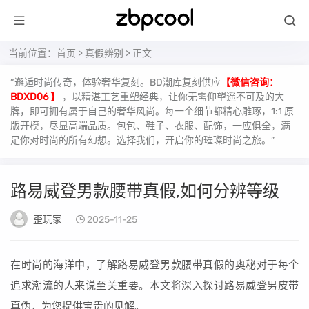
当前位置：
首页
>
真假辨别
> 正文
“邂逅时尚传奇，体验奢华复刻。BD潮库复刻供应
【微信咨询：
BDXD06 】
，以精湛工艺重塑经典，让你无需仰望遥不可及的大
牌，即可拥有属于自己的奢华风尚。每一个细节都精心雕琢，1:1 原
版开模，尽显高端品质。包包、鞋子、衣服、配饰，一应俱全，满
足你对时尚的所有幻想。选择我们，开启你的璀璨时尚之旅。”
路易威登男款腰带真假,如何分辨等级
歪玩家
2025-11-25
在时尚的海洋中，了解路易威登男款腰带真假的奥秘对于每个
追求潮流的人来说至关重要。本文将深入探讨路易威登男皮带
真伪，为您提供宝贵的见解。