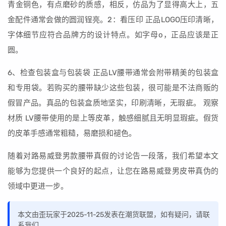
青金铜色，有点磨砂的质感，相反，仿品为了显得高大上，五
金配件通常会做的圆润锃亮。2：看压印 正品LOGO压印清晰，
字体细节应符合品牌方的设计特点。如字母o，正品应该是正
圆。
6、检查包装盒与包装袋 正品LV腰带通常会附带精美的包装盒
和专用袋。若购买的腰带缺少这些包装，很可能是不法商贩的
假冒产品。真品的包装盒质地坚实，印刷清晰，无瑕疵。 观察
材质 LV腰带使用的是上等皮革，触感细腻且无明显瑕疵。假货
的皮革手感通常粗糙，易磨损和褪色。
随着对路易威登男款腰带真假的讨论告一段落，我们希望本文
能够为您提供一个良好的起点，让您在路易威登男皮带真伪的
领域中更进一步。
本文由歪玩家于2025-11-25发表在潮货联盟，如有疑问，请联
系我们。