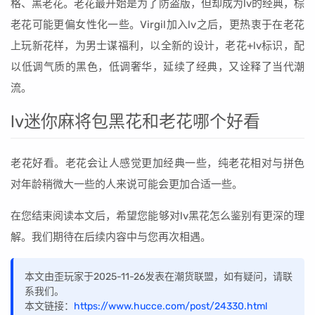
格、黑老花。老花最开始是为了防盗版，但却成为lv的经典，棕
老花可能更偏女性化一些。Virgil加入lv之后，更热衷于在老花
上玩新花样，为男士谋福利，以全新的设计，老花+lv标识，配
以低调气质的黑色，低调奢华，延续了经典，又诠释了当代潮
流。
lv迷你麻将包黑花和老花哪个好看
老花好看。老花会让人感觉更加经典一些，纯老花相对与拼色
对年龄稍微大一些的人来说可能会更加合适一些。
在您结束阅读本文后，希望您能够对lv黑花怎么鉴别有更深的理
解。我们期待在后续内容中与您再次相遇。
本文由歪玩家于2025-11-26发表在潮货联盟，如有疑问，请联
系我们。
本文链接：
https://www.hucce.com/post/24330.html