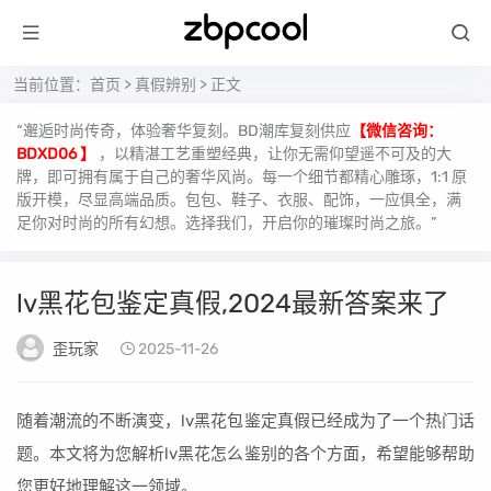
当前位置：
首页
>
真假辨别
> 正文
“邂逅时尚传奇，体验奢华复刻。BD潮库复刻供应
【微信咨询：
BDXD06 】
，以精湛工艺重塑经典，让你无需仰望遥不可及的大
牌，即可拥有属于自己的奢华风尚。每一个细节都精心雕琢，1:1 原
版开模，尽显高端品质。包包、鞋子、衣服、配饰，一应俱全，满
足你对时尚的所有幻想。选择我们，开启你的璀璨时尚之旅。”
lv黑花包鉴定真假,2024最新答案来了
歪玩家
2025-11-26
随着潮流的不断演变，lv黑花包鉴定真假已经成为了一个热门话
题。本文将为您解析lv黑花怎么鉴别的各个方面，希望能够帮助
您更好地理解这一领域。