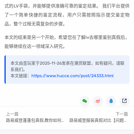
式的LV手袋，并能够提供准确可靠的鉴定结果。 我们平台提供
了一个简单快捷的鉴定流程，用户只需按照指示提交鉴定物
品，整个过程无需复杂的步骤。
本文的结束是另一个开始，希望您在了解lv去哪里鉴别真假后，
能够继续在这一领域深入研究。
本文由歪玩家于2025-11-26发表在潮货联盟，如有疑问，请联
系我们。
本文链接：
https://www.hucce.com/post/24333.html
上一篇
下一篇
路易威登蓬蓬包真假,教你如何识破
路易威登服装真假对比【问题讲解】