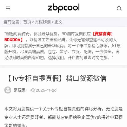
当前位置：
首页
>
真假辨别
> 正文
“邂逅时尚传奇，体验奢华复刻。BD潮库复刻供应
【微信咨询：
BDXD06 】
，以精湛工艺重塑经典，让你无需仰望遥不可及的大
牌，即可拥有属于自己的奢华风尚。每一个细节都精心雕琢，1:1 原
版开模，尽显高端品质。包包、鞋子、衣服、配饰，一应俱全，满
足你对时尚的所有幻想。选择我们，开启你的璀璨时尚之旅。”
【 lv专柜自提真假】档口货源微信
歪玩家
2025-11-26
本文将为您提供一个关于lv专柜自提真假的详尽分析，无论您是
专业人士还是爱好者，都能从lv专柜给鉴定真伪?的探讨中获得
宝贵的知识。