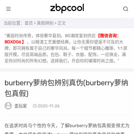
当前位置：
首页
>
真假辨别
> 正文
“邂逅时尚传奇，体验奢华复刻。BD潮库复刻供应
【微信咨询：
BDXD06 】
，以精湛工艺重塑经典，让你无需仰望遥不可及的大
牌，即可拥有属于自己的奢华风尚。每一个细节都精心雕琢，1:1 原
版开模，尽显高端品质。包包、鞋子、衣服、配饰，一应俱全，满
足你对时尚的所有幻想。选择我们，开启你的璀璨时尚之旅。”
burberry萝纳包辨别真伪(burberry萝纳
包真假)
歪玩家
2025-11-26
在追求时尚与个性的今天，了解burberry萝纳包真假变得尤为