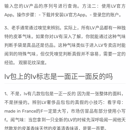
输入您的LV产品的序列号进行查询。方法二：使用LV官方
App。操作步骤：- 下载并安装LV官方App。- 登录您的账户。
3、老手通常通过嗅觉来辨别。实际上，所有LV产品都有一种独
特的皮革气味。如果你对LV有深入了解，你就能通过这种气味
判断手袋是真品还是仿品。这种气味类似于进入LV专卖店时能
闻到的特殊气味，但仅凭嗅觉判断真假并不容易，需要一定的
经验。 观察花纹深度。
lv包上的lv标志是一面正一面反的吗
1、不是，lv有几款包包是一正一反的 因为是一张整体的面料，
不是拼接的。辨别LV奢侈品包包的真假的小技巧：看字母：
made in France的F一定是大写，市场仿冒品有部分使用小写
f。闻气味：当您拿到一只全新的LV的时候先深呼吸闻一闻他天
然散发的皮革香味天然的皮革清香味道，是第一首要。