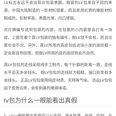
LV标志永远不会出现在包装表面。假冒的LV包来自不同的来
源，中国大陆制造的一些材料很差，而且是用劣质的橡胶材料
制成的，反射率高，表面光滑，凹凸感弱。
对片牌编号说到包袋的内部，在包里的小内袋里会打有一块
皮，上面写着个真LV包袋的独有编号，假LV就不会有，而且位
置也会不对。另外，真LV所用的真皮包括这块小皮的皮纹都一
定会是自然纹理，但假LV所用的皮的皮纹则会不自然。
真LV包包的走线采用纯手工制作，每个针脚的距离一致，走线
水平且无多余线头。 假LV包包的走线较为粗糙，接口处常有多
余线头。 正品LV包包使用纯皮材质，无特殊气味。 仿品LV包包
由于皮质劣质，会有刺鼻的难闻味道。
lv包为什么一眼能看出真假
1、LV一眼能看出真假可以从花纹、滴水效果、车线、印刻、五