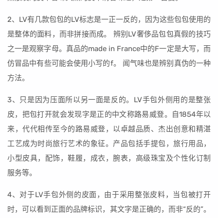
2、LV有几款包包的LV标志是一正一反的，因为这些包包使用的
是整体的面料，而非拼接而成。 辨别LV奢侈品包包真假的技巧
之一是观察字母。真品的made in France中的F一定是大写，而
仿冒品中有些可能会使用小写的f。 闻气味也是辨别真伪的一种
方法。
3、只是因为压面所以另一面是反的。LV手包外侧用的是整张
皮，把包打开就会发现字是正的中文称路易威登。自1854年以
来，代代相传至今的路易威登，以卓越品质、杰出创意和精湛
工艺成为时尚旅行艺术的象征。产品包括手提包，旅行用品，
小型皮具，配饰，鞋履，成衣，腕表，高级珠宝及个性化订制
服务等。
4、对于LV手包外侧的皮面，由于采用整张皮料，当包被打开
时，可以看到正面的品牌标识，其文字是正确的，而非“反的”。