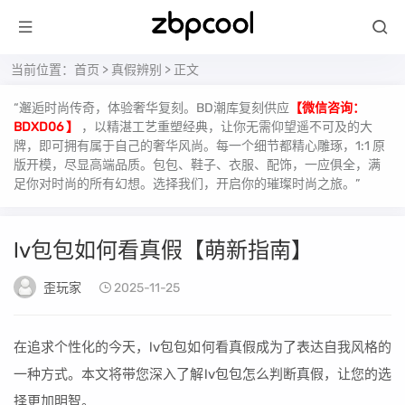
当前位置：
首页
>
真假辨别
> 正文
“邂逅时尚传奇，体验奢华复刻。BD潮库复刻供应
【微信咨询：
BDXD06 】
，以精湛工艺重塑经典，让你无需仰望遥不可及的大
牌，即可拥有属于自己的奢华风尚。每一个细节都精心雕琢，1:1 原
版开模，尽显高端品质。包包、鞋子、衣服、配饰，一应俱全，满
足你对时尚的所有幻想。选择我们，开启你的璀璨时尚之旅。”
lv包包如何看真假【萌新指南】
歪玩家
2025-11-25
在追求个性化的今天，lv包包如何看真假成为了表达自我风格的
一种方式。本文将带您深入了解lv包包怎么判断真假，让您的选
择更加明智。