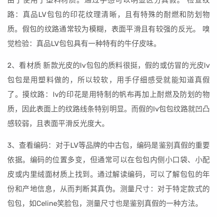
由于使用了塑料材质。通过手感可以明显区分真假。 检查纹
路：真品LV包包的印花纹理清晰，且有特殊的耐燃和防划物
质。假包的纹路通常较为模糊，表面平滑且有较强的反光。 嗅
觉检验：真品LV包包具有一种特有的牛仔皮味。
2、看材质 新款光皮的lv包包的质料很挺，假的或仿冒的光皮lv
包包是用塑料做的，所以较软，用手仔细感受就能知道真假
了。摸纹路：lv的印花是用特制的帆布再加上耐燃及防划的物
质，因此表面上的纹路线条特别明显。而假的lv包包纹路就凹凸
感较弱，且表面平滑反光度大。
3、查看编码：对于LV等品牌的中古包，编码是鉴别真假的重要
依据。编码的位置多变，但通常可以在包包内侧小口袋、小配
皮或内里绒面材质上找到。通过解读编码，可以了解包包的年
份和产地信息，从而判断其真伪。测量尺寸：对于特定款式的
包包，如Celine笑脸包，测量尺寸也是鉴别真假的一种方法。