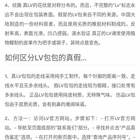
4、纹路 真LV的花纹是对称分布的。而且，不完整的“Lv”标志永
远不会出现在包装表面。假冒的LV包来自不同的来源。中国大
陆制造的一些材料很差，而且是用劣质的橡胶材料制成的。反
射率高，表面光滑，凹凸感弱。滴水验证 真正的LV通常使用植
物鞣制的皮革作为把手或袋子，其特点是变色。
如何区分LV包包的真假...
1、真LV包包的走线采用纯手工制作，每个针脚的距离一致，走
线水平且无多余线头。 假LV包包的走线较为粗糙，接口处常有
多余线头。 正品LV包包使用纯皮材质，无特殊气味。 仿品LV包
包由于皮质劣质，会有刺鼻的难闻味道。
2、方法一：访问LV官方网站。步骤如下：- 打开LV官方网
站。- 导航至页面底部的“联系我们”部分。- 寻找并点击“产品真
伪鉴定”选项。- 在打开的新页面中，选择“查询产品序列号”。-