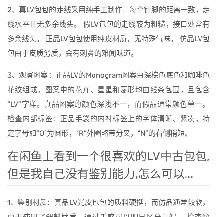
2、真LV包包的走线采用纯手工制作，每个针脚的距离一致，走
线水平且无多余线头。 假LV包包的走线较为粗糙，接口处常有
多余线头。 正品LV包包使用纯皮材质，无特殊气味。 仿品LV包
包由于皮质劣质，会有刺鼻的难闻味道。
3、观察图案：正品LV的Monogram图案由深棕色底色和咖啡色
花纹组成，图案中的花卉、星星和菱形均由线条包围，且包含
“LV”字样。真品图案的颜色深浅不一，而假品通常颜色单一。
检查内部标签：正品手袋的内衬标签上的字体清晰、紧凑，特
定字母如“O”为圆形，“R”外圈略带分叉，“N”的右侧稍短。
在闲鱼上看到一个很喜欢的LV中古包包,
但是我自己没有鉴别能力,怎么可以...
1、鉴别材质：真品LV光皮包包的质料硬挺，而仿品通常较软，