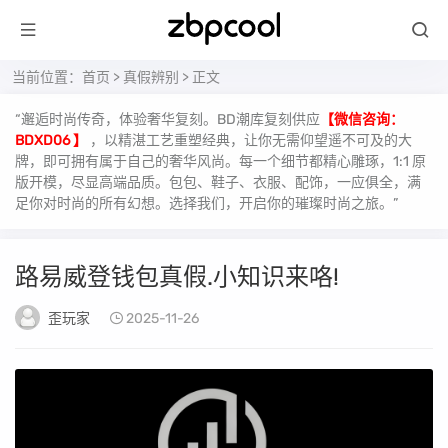
当前位置：
首页
>
真假辨别
> 正文
“邂逅时尚传奇，体验奢华复刻。BD潮库复刻供应
【微信咨询：
BDXD06 】
，以精湛工艺重塑经典，让你无需仰望遥不可及的大
牌，即可拥有属于自己的奢华风尚。每一个细节都精心雕琢，1:1 原
版开模，尽显高端品质。包包、鞋子、衣服、配饰，一应俱全，满
足你对时尚的所有幻想。选择我们，开启你的璀璨时尚之旅。”
路易威登钱包真假.小知识来咯!
歪玩家
2025-11-26