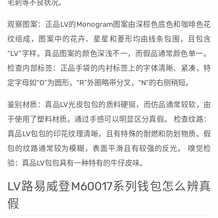
毛刺等不良状况。
观察图案：正品LV的Monogram图案由深棕色底色和咖啡色花
纹组成，图案中的花卉、星星和菱形均由线条包围，且包含
“LV”字样。真品图案的颜色深浅不一，而假品通常颜色单一。
检查内部标签：正品手袋的内衬标签上的字体清晰、紧凑，特
定字母如“O”为圆形，“R”外圈略带分叉，“N”的右侧稍短。
鉴别材质：真品LV光皮包包的质料硬挺，而仿品通常较软，由
于使用了塑料材质。通过手感可以明显区分真假。 检查纹路：
真品LV包包的印花纹理清晰，且有特殊的耐燃和防划物质。假
包的纹路通常较为模糊，表面平滑且有较强的反光。 嗅觉检
验：真品LV包包具有一种特有的牛仔皮味。
LV路易威登M60017系列钱包怎么辨真
假