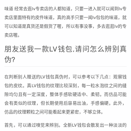
味道 经常去逛lv专卖店的人都知道，只要一进入就可以闻到lv专
卖店里面特有的皮件味道，真的高手只要一闻lv包包的味道，就
可以知道是真货还是假货了喔，所以有事没事，多去逛逛lv的专
卖店喔。
朋友送我一款LV钱包,请问怎么辨别真
伪?
在判断别人赠送的LV钱包真伪时，可以参考以下几点：观察钱
包的皮纹。真LV钱包的纹理比较深刻，每一粒水泡纹之间的缝
隙均匀且有一定深度，整体手感软硬适中、柔韧。而仿品可能
会有类似的纹理，但长期使用后容易出油，手感偏硬。此外，
仿品的纹理颗粒之间可能看起来更紧密，不够立体。
首先，可以通过嗅觉来辨别。全新LV钱包会散发出一种淡淡的