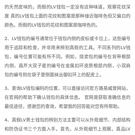
的天然皮味的。而假的LV钱包一定没有这种味道。观察花纹深
度 真的LV钱包上面的花纹和图案是那种接近咖啡色但又偏白的
颜色。而假的LV钱包的花纹和图案是咖啡色的。
2、LV钱包的编号通常位于钱包内侧的皮标或卡位上，这些编号
用于追踪和检查，并非用来辨别真假的工具。不同系列的LV钱
包，编号位置可能有所不同。例如，烧卖包的编号在背带根部
内侧，昌芹大双子星的编号在金属扣环皮质根部内侧，小双肩
包的编号则在袋子里侧面袜丛御扣环上的配皮上。
3、查询LV钱包编码的位置，可以直接访问官方路易威登网站，
在官网的帮助下确认钱包的具体信息。 官网是获取准确信息的
最佳途径，感谢您的查询，希望我的回答能对您有所帮助。
4、真假LV男士钱包的辨别方法主要可以从外观细节、内部结构
和防伪证书三个方面入手。首先，从外观细节上观察。真品LV