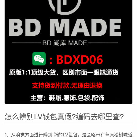
怎么辨别LV钱包真假?编码去哪里查?
1、从嗅觉方面进行辨别 新的LV包包，是会略带有草原松树味道