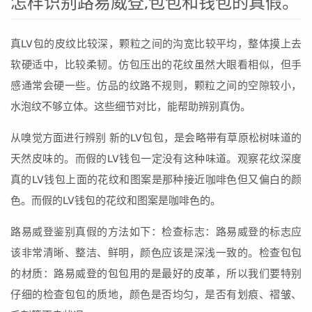
怎样识别路易威登,包包和钱包的真假。
真LV包的皮纹比较深，颗粒之间的沟宽比较平均，整体摸上去
软硬适中，比较柔韧。仿包压出的花纹虽然大眼看相似，但手
感通常会硬一些。仿品的纹路不规则，颗粒之间的空隙较小，
水泡纹不够立体。这些细节对比，能帮助辨别真伪。
从嗅觉方面进行辨别 新的LV包包，是会略带有草原松树味道的
天然皮味的。而假的LV钱包一定没有这种味道。观察花纹深度
真的LV钱包上面的花纹和图案是那种接近咖啡色但又偏白的颜
色。而假的LV钱包的花纹和图案是咖啡色的。
路易威登鉴别真假的方法如下：检查标志：路易威登的标志应
该非常清晰、整洁、鲜明，颜色应该是深浅一致的。检查包包
的材质：路易威登的包包用的是最好的皮革，所以我们要特别
仔细的检查包包的质地，颜色是否均匀，是否有划痕、褶皱、