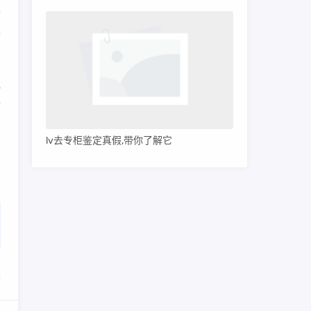
个
各
礼
财
lv去专柜鉴定真假,带你了解它
？