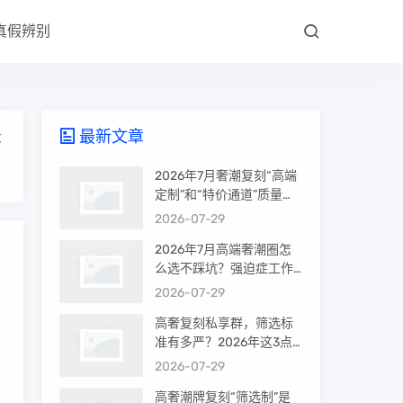
真假辨别
最新文章
大
2026年7月奢潮复刻“高端
定制”和“特价通道”质量差
很多吗？内行人说出真相
2026-07-29
2026年7月高端奢潮圈怎
么选不踩坑？强迫症工作
室的筛选机制是真相还是
2026-07-29
噱头
高奢复刻私享群，筛选标
准有多严？2026年这3点
从
才是真相
2026-07-29
高奢潮牌复刻“筛选制”是