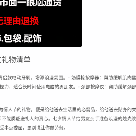
友礼物清单
择情侣款电动牙刷，增添浪漫氛围。- 筋膜枪按摩器：帮助缓解肌肉
护视力，适合长时间使用电脑的男朋友。- 颈部按摩仪：帮助缓解颈
为情人节的礼物，便是给他送去生活里的必需品，给他送去贴身的
却不能质疑送礼人的真心。七夕情人节给男友亲手准备浪漫的烛光
受半点委屈，更别说让你做劳务。