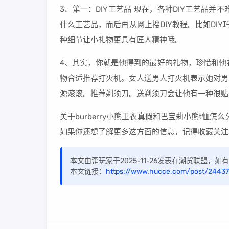
3、第一：DIY工艺品 现在，各种DIY工艺品
什么工艺品，而后再从网上搜DIY教程。比如DIY巧
种细节让小礼物更具有匠人精神哦。
4、其实，你就是他得到的最好的礼物，珍惜和他
物合适推荐打火机。女人送男人打火机表示她对男
源滚滚。推荐剃须刀。送剃须刀会让他有一种很贴
关于burberry小熊卫衣真假和巴宝莉小熊t恤
如果你还想了解更多这方面的信息，记得收藏关注
本文由歪玩家于2025-11-26发表在潮货联盟，
本文链接：
https://www.hucce.com/post/24437