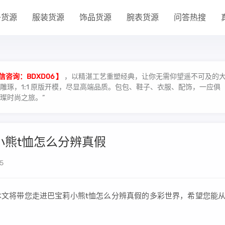
子货源
服装货源
饰品货源
腕表货源
问答热搜
信咨询：BDXD06 】
，以精湛工艺重塑经典，让你无需仰望遥不可及的
琢，1:1 原版开模，尽显高端品质。包包、鞋子、衣服、配饰，一应俱
璨时尚之旅。”
莉小熊t恤怎么分辨真假
5
时，本文将带您走进巴宝莉小熊t恤怎么分辨真假的多彩世界，希望您能