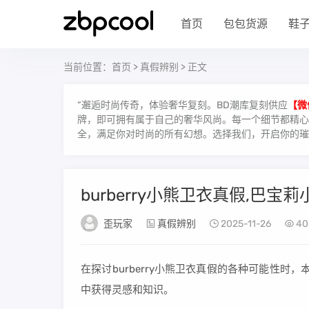
首页
包包货源
鞋
当前位置：
首页
>
真假辨别
> 正文
“邂逅时尚传奇，体验奢华复刻。BD潮库复刻供应
【微
牌，即可拥有属于自己的奢华风尚。每一个细节都精心雕
全，满足你对时尚的所有幻想。选择我们，开启你的璀
burberry小熊卫衣真假,巴宝
歪玩家
真假辨别
2025-11-26
40
在探讨burberry小熊卫衣真假的各种可能性
中获得灵感和知识。