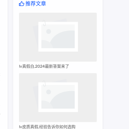
推荐文章
lv真假白,2024最新答案来了
酸
部
关
晚
lv皮质真假,经验告诉你如何选购