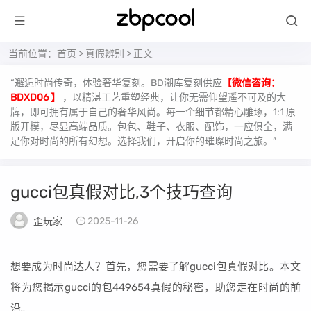
当前位置：
首页
>
真假辨别
> 正文
“邂逅时尚传奇，体验奢华复刻。BD潮库复刻供应
【微信咨询：
BDXD06 】
，以精湛工艺重塑经典，让你无需仰望遥不可及的大
牌，即可拥有属于自己的奢华风尚。每一个细节都精心雕琢，1:1 原
版开模，尽显高端品质。包包、鞋子、衣服、配饰，一应俱全，满
足你对时尚的所有幻想。选择我们，开启你的璀璨时尚之旅。”
gucci包真假对比,3个技巧查询
歪玩家
2025-11-26
想要成为时尚达人？首先，您需要了解gucci包真假对比。本文
将为您揭示gucci的包449654真假的秘密，助您走在时尚的前
沿。