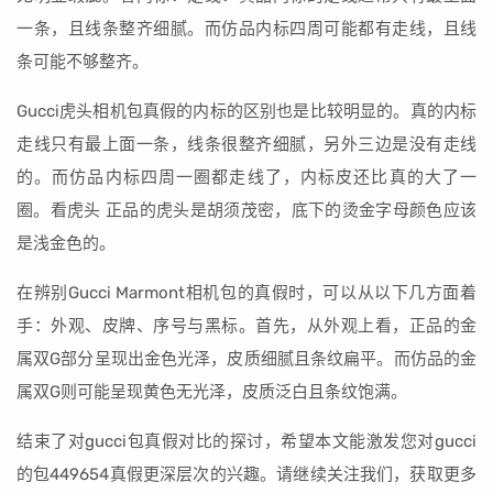
一条，且线条整齐细腻。而仿品内标四周可能都有走线，且线
条可能不够整齐。
Gucci虎头相机包真假的内标的区别也是比较明显的。真的内标
走线只有最上面一条，线条很整齐细腻，另外三边是没有走线
的。而仿品内标四周一圈都走线了，内标皮还比真的大了一
圈。看虎头 正品的虎头是胡须茂密，底下的烫金字母颜色应该
是浅金色的。
在辨别Gucci Marmont相机包的真假时，可以从以下几方面着
手：外观、皮牌、序号与黑标。首先，从外观上看，正品的金
属双G部分呈现出金色光泽，皮质细腻且条纹扁平。而仿品的金
属双G则可能呈现黄色无光泽，皮质泛白且条纹饱满。
结束了对gucci包真假对比的探讨，希望本文能激发您对gucci
的包449654真假更深层次的兴趣。请继续关注我们，获取更多