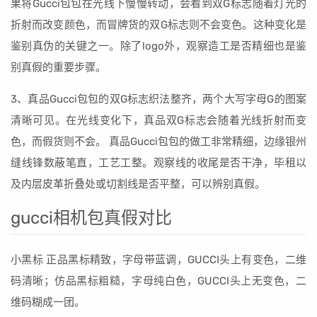
果将Gucci包包在光线下慢慢转动，会看到双G标志随着灯光的
折射而改变颜色，而冒牌货的双G标志则不会变色。这种变化是
鉴别真伪的关键之一。除了logo外，观察造工是否精细也是鉴
别真假的重要步骤。
3、真品Gucci包包的双G标志织法整齐，两个大写字母G的图案
清晰可见。在光线变化下，真品双G标志会随着光线折射而变
色，而假货则不会。 真品Gucci包包的做工非常精细，边缘银州
缝线锋数蔽笔直，工艺工整。观察线的收尾是否干净，毕租以
及内层皮革折叠处或切割线是否平整，可以辨别真假。
gucci相机包真假对比
小黑标 正品黑标精致，字母带蓝调，GUCCI头上有变色，二维
码清晰；仿品黑标粗糙，字母纯白色，GUCCI头上无变色，二
维码糊成一团。