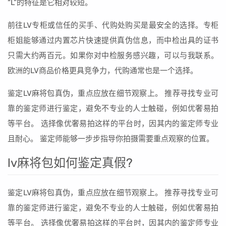
“L”的特征是它相对较短。
前往LV专柜或信任的买手、代购处购买是最安全的选择。专柜
柜姐能够通过内置芯片快速提供真伪信息，而中检出具的证书
只需大约两百元。如果你对中检服务感兴趣，可以与我联系。
欧洲的LV商品价格更具竞争力，代购通常也是一个选择。
鉴定LV麻将包真伪，重点应放在细节观察上。 推荐寻找专业可
靠的鉴定师进行鉴定，避免不专业的人士触碰，例如优奢易拍
等平台。 选择像优奢易拍这样的平台时，因其内的鉴定师专业
且耐心。 鉴定师能够一步步指导你拍摄需要重点观察的位置。
lv麻将包如何鉴定真假?
鉴定LV麻将包真伪，重点应放在细节观察上。 推荐寻找专业可
靠的鉴定师进行鉴定，避免不专业的人士触碰，例如优奢易拍
等平台。 选择像优奢易拍这样的平台时，因其内的鉴定师专业