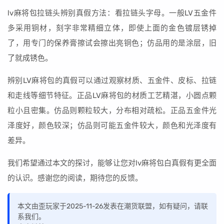
lv麻将包拉链头辨别真假方法：看拉链头字母。一般LV五金件
多采用铜材，刻字非常精细立体，即使上面的金色镀层锈掉
了，用专门的保养膏擦试会擦出亮铜色；仿品用的是涂层，旧
了就成锈色。
辨别LV麻将包的真假可以通过观察材质、五金件、皮标、拉链
和走线等细节特征。正品LV麻将包的材质工艺精湛，小圆点颗
粒小且密集。仿品则颗粒较大，分布相对疏松。正品五金件光
泽度好，颜色较深；仿品则可能五金件较大，颜色和光泽度有
差异。
我们希望通过本文的探讨，能够让您对lv麻将包白真假有更全面
的认识。感谢您的阅读，期待您的反馈。
本文由歪玩家于2025-11-26发表在潮货联盟，如有疑问，请联
系我们。