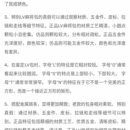
了就成锈色。
3、辨别LV麻将包的真假可以通过观察材质、五金件、皮标、拉
链和走线等细节特征。正品LV麻将包的材质工艺精湛，小圆点
颗粒小且密集。仿品则颗粒较大，分布相对疏松。正品五金件
光泽度好，颜色较深；仿品则可能五金件较大，颜色和光泽度
有差异。
4、在鉴定LV包时，字母“L”的特征是它相对较短。 字母“O”通常
看起来比较圆润。 字母“S”的特点是上部较小，下部较大。 字
母“T”通常非常狭窄。 字母“N”的特征在于它不是一个完美的正
方形，而是一个接近正方形的矩形。
5、搭配金属链条，显得更加精致；老款的包身相对柔软。 辨别
真假：通过材质、五金件、皮标、拉链和走线等细节可以辨
别。正品特征包括精细的材质工艺、优质五金、清晰皮标、精