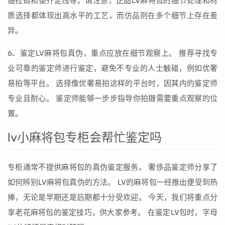
细拉链和整齐走线等。请注意，正品LV麻将包的细节处理和材
质选择都体现出高水平的工艺，而仿品则在多个细节上存在差
异。
6、鉴定LV麻将包真伪，重点应放在细节观察上。 推荐寻找专
业可靠的鉴定师进行鉴定，避免不专业的人士触碰，例如优奢
易拍等平台。 选择像优奢易拍这样的平台时，因其内的鉴定师
专业且耐心。 鉴定师能够一步步指导你拍摄需要重点观察的位
置。
lv小麻将包专柜会帮忙鉴定吗
专柜通常不提供麻将包的真伪鉴定服务。 奢侈品鉴定师分享了
如何辨别LV麻将包真伪的方法。 LV的麻将包一经推出便受到热
捧，无论是早期还是后期都十分受欢迎。 今天，我们将重点分
享老花麻将包的鉴定技巧，供大家参考。 在鉴定LV包时，字母