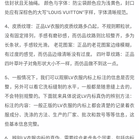
信封状且无抽绳。 颜色与字体：防尘袋颜色应为浅黄色，封口
处应有深棕色的大写“LOUIS VUITTON”字样，字体清晰规范。
4、皮质纹理：正品LV衣服的皮质纹路多凸起，不规则颗粒状，
没有固定排列，手感有磨砂感，而仿品纹路则比较整齐，多为
长条状，手感较光滑。 老花图案：正品的老花图案边缘模糊，
有过度的感觉，而仿品边缘清晰没有过度。 四叶草纹路：正品
四叶草叶子对角形状大小不一样，而仿品做不到这一点。
5、一般情况下，我们可以观察LV衣服内标上标注的信息是否完
整，另外可以看它洗标缝制的水平，一般都是随意缝上去的，
不会特别规整的。下面就来具体说说LV内标真伪的辨别方法：
标注的内容：一般正版的LV衣服的内标上都会清楚的记录着衣
服成分、洗涤的方法、生产的厂家、批次和款号等等信息，这
些基本信息完整。
6、辨别LV衣服内标的真伪，需要综合考虑多个因素，包括内标