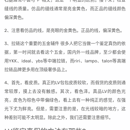
右腿通常不会与“P”相交，这是一个明显的区别。接下来，检查
缝线的质量。仿品的缝线通常是亮金黄色，而正品的缝线颜色
偏深黄色。
2、注意看仿品的线，是亮眼的金黄色。正品的线，偏深黄色。
3、拉链这个重要的五金辅件 很多人把它当做一个鉴定真伪的依
据，第一时间就去看这个五金，国内外一线品牌，至少都会使
用YKK、ideal、ybs等中端拉链，而riri、lampo、talon等高端
拉链品牌更多用在顶级奢侈品上。
4、首先，看皮质。真正的LV包包皮质较软，而假货的皮质则通
常较厚，摸上去没有触感。其次，看色泽。真品LV的颜色光
亮，皮色为棕色中带偏绿色，看上去有一种纯正的感觉，在强
光下尤为鲜亮。但是，需要注意的是，在光线较暗的地方，这
种差别可能不太明显。除此之外，我们还需要注意细节。