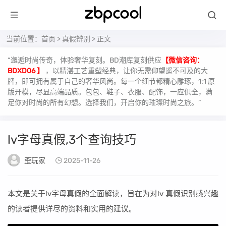
当前位置：
首页
>
真假辨别
> 正文
“邂逅时尚传奇，体验奢华复刻。BD潮库复刻供应
【微信咨询：
BDXD06 】
，以精湛工艺重塑经典，让你无需仰望遥不可及的大
牌，即可拥有属于自己的奢华风尚。每一个细节都精心雕琢，1:1 原
版开模，尽显高端品质。包包、鞋子、衣服、配饰，一应俱全，满
足你对时尚的所有幻想。选择我们，开启你的璀璨时尚之旅。”
lv字母真假,3个查询技巧
歪玩家
2025-11-26
本文是关于lv字母真假的全面解读，旨在为对lv 真假识别感兴趣
的读者提供详尽的资料和实用的建议。