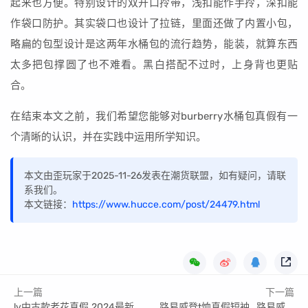
起来也方便。特别设计的双开口拎带，浅扣能作手拎，深扣能
作袋口防护。其实袋口也设计了拉链，里面还做了内置小包，
略扁的包型设计是这两年水桶包的流行趋势，能装，就算东西
太多把包撑圆了也不难看。黑白搭配不过时，上身背也更贴
合。
在结束本文之前，我们希望您能够对burberry水桶包真假有一
个清晰的认识，并在实践中运用所学知识。
本文由歪玩家于2025-11-26发表在潮货联盟，如有疑问，请联
系我们。
本文链接：
https://www.hucce.com/post/24479.html
上一篇
下一篇
lv中古款老花真假.2024最新知识
路易威登t恤真假短袖_路易威登正品短袖怎么鉴别