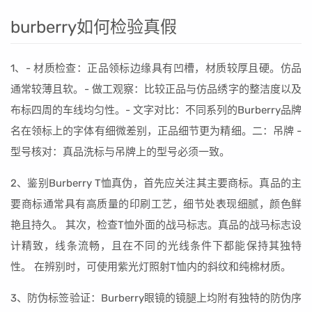
burberry如何检验真假
1、- 材质检查：正品领标边缘具有凹槽，材质较厚且硬。仿品
通常较薄且软。- 做工观察：比较正品与仿品绣字的整洁度以及
布标四周的车线均匀性。- 文字对比：不同系列的Burberry品牌
名在领标上的字体有细微差别，正品细节更为精细。二：吊牌 -
型号核对：真品洗标与吊牌上的型号必须一致。
2、鉴别Burberry T恤真伪，首先应关注其主要商标。真品的主
要商标通常具有高质量的印刷工艺，细节处表现细腻，颜色鲜
艳且持久。 其次，检查T恤外面的战马标志。真品的战马标志设
计精致，线条流畅，且在不同的光线条件下都能保持其独特
性。 在辨别时，可使用紫光灯照射T恤内的斜纹和纯棉材质。
3、防伪标签验证：Burberry眼镜的镜腿上均附有独特的防伪序