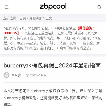
当前位置：
首页
>
真假辨别
> 正文
“邂逅时尚传奇，体验奢华复刻。BD潮库复刻供应
【微信咨询：
BDXD06 】
，以精湛工艺重塑经典，让你无需仰望遥不可及的大
牌，即可拥有属于自己的奢华风尚。每一个细节都精心雕琢，1:1 原
版开模，尽显高端品质。包包、鞋子、衣服、配饰，一应俱全，满
足你对时尚的所有幻想。选择我们，开启你的璀璨时尚之旅。”
burberry水桶包真假_2024年最新指南
歪玩家
2025-11-26
本文将带您走进burberry水桶包真假的世界，通过深入了解
burberry水桶包鉴别，您将能够更好地欣赏和理解这一领域的
精粹。