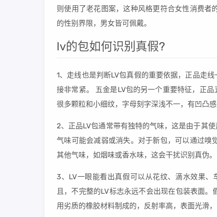
则使用了老花图案，这种风格更符合女性消费者的
的性别界限，男女皆可佩戴。
lv的包如何识别真假?
1、走线也是判断LV包真假的重要依据，正品走
接非常紧。 五金是LV包的另一个重要特征，正
很多颗粒和小细纹，字母刻字深浅不一，有凹凸感
2、正品LV包通常带有独特的气味，这是由于其
气味可能会减弱或消失。对于新包，可以通过嗅觉
其他气味，如烟味或香水味，这会干扰识别真伪。
3、LV一眼能看出真假可以从花纹、滴水效果、
且，不完整的LV标志永远不会出现在包装表面。
用劣质的橡胶材料制成的，反射率高，表面光滑，