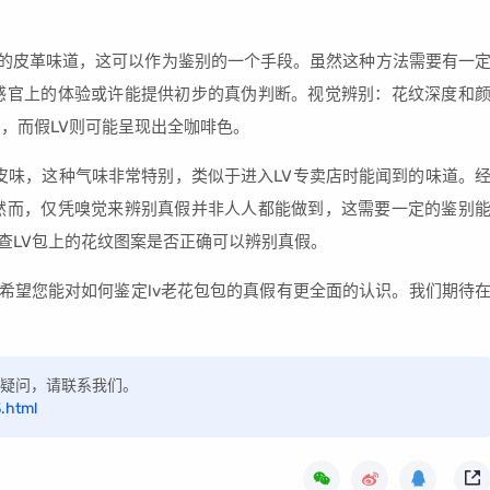
殊的皮革味道，这可以作为鉴别的一个手段。虽然这种方法需要有一
感官上的体验或许能提供初步的真伪判断。视觉辨别：花纹深度和
适中，而假LV则可能呈现出全咖啡色。
的皮味，这种气味非常特别，类似于进入LV专卖店时能闻到的味道。
然而，仅凭嗅觉来辨别真假并非人人都能做到，这需要一定的鉴别
查LV包上的花纹图案是否正确可以辨别真假。
，希望您能对如何鉴定lv老花包包的真假有更全面的认识。我们期待
如有疑问，请联系我们。
.html