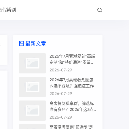
真假辨别
最新文章
大
2026年7月奢潮复刻“高端
定制”和“特价通道”质量差
很多吗？内行人说出真相
2026-07-29
2026年7月高端奢潮圈怎
么选不踩坑？强迫症工作
室的筛选机制是真相还是
2026-07-29
噱头
高奢复刻私享群，筛选标
准有多严？2026年这3点
来
才是真相
2026-07-29
高奢潮牌复刻“筛选制”是