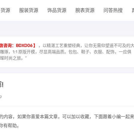
子货源
服装货源
饰品货源
腕表货源
问答热搜
信咨询：BDXD06 】
，以精湛工艺重塑经典，让你无需仰望遥不可及的
琢，1:1 原版开模，尽显高端品质。包包、鞋子、衣服、配饰，一应俱
璨时尚之旅。”
!
9
假的内容，如果你喜爱本篇文章，可以加以收藏，下面跟着小编一起
你有帮助。