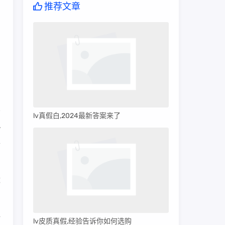
推荐文章
lv真假白,2024最新答案来了
v
去
都
7
lv皮质真假,经验告诉你如何选购