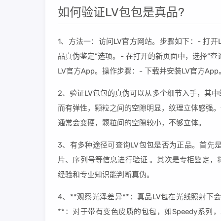
如何验证LV包包是真品?
1、方法一：访问LV官方网站。步骤如下：- 打开L
品真伪鉴定”选项。- 在打开的新页面中，选择“查
LV官方App。操作步骤：- 下载并安装LV官方Ap
2、验证LV包包的真伪可以从多个细节入手，其
而有弹性，颗粒之间的空隙明显，纹理立体感强。
通常会变硬，颗粒间的空隙较小，不够立体。
3、有多种途径可查询LV包包是否为正品。首先
片、序列号等信息进行验证 。其次是专柜鉴定，
经验和专业知识能判断真伪。
4、**观察光泽差异**：真品LV包在光线照射
**：对于带有变色皮质的包包，如Speedy