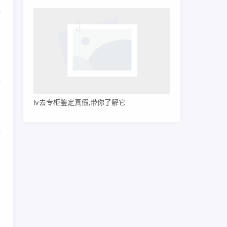
统
连
有
lv去专柜鉴定真假,带你了解它
种
了
而
是