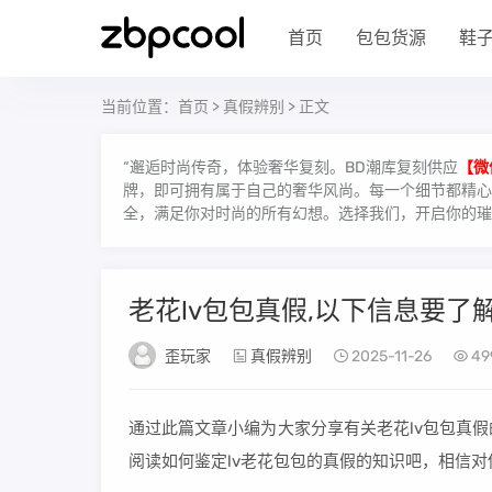
首页
包包货源
鞋
当前位置：
首页
>
真假辨别
> 正文
“邂逅时尚传奇，体验奢华复刻。BD潮库复刻供应
【微
牌，即可拥有属于自己的奢华风尚。每一个细节都精心雕
全，满足你对时尚的所有幻想。选择我们，开启你的璀
老花lv包包真假,以下信息要了解
歪玩家
真假辨别
2025-11-26
49
通过此篇文章小编为大家分享有关老花lv包包真
阅读如何鉴定lv老花包包的真假的知识吧，相信对