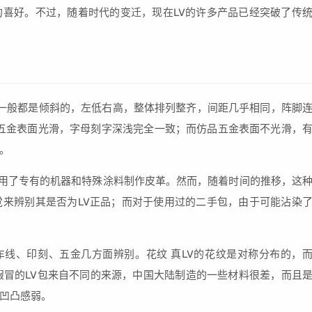
喜好。不过，随着时代的变迁，现在LV的许多产品已经突破了传
线一般都是倾斜的，左低右高，整体排列整齐，间距几乎相同，阵脚
品五金表面光滑，字母刻字深浅完全一致；而仿品五金表面不光滑，
。
使用了专有的机器和特殊涂料制作皮革。然而，随着时间的推移，这
来辨别其是否为LV正品；而对于使用过的二手包，由于可能沾染
车线、印刻、五金几方面辨别。花纹 真LV的花纹是对称分布的，
假冒的LV包来自不同的来源，中国大陆制造的一些材料很差，而且
凹凸感弱。