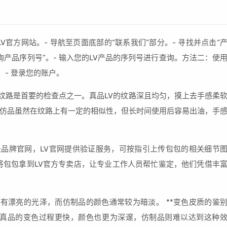
V官方网站。- 导航至页面底部的“联系我们”部分。- 寻找并点击“
询产品序列号”。- 输入您的LV产品的序列号进行查询。方法二：使
p。- 登录您的账户。
中纹路是首要的检查点之一。真品LV的纹路深且均匀，摸上去手感柔
仿品虽然在纹路上有一定的相似性，但长时间使用后容易出油，手
是品牌官网，LV官网提供验证服务，可按指引上传包包的相关细节
将包包拿到LV官方专卖店，让专业工作人员帮忙鉴定，他们凭借丰
下会有漂亮的光泽，而仿制品的颜色通常较为暗淡。 **变色皮质的鉴
系列，真品的变色过程更快，颜色也更为深邃，仿制品则难以达到这种