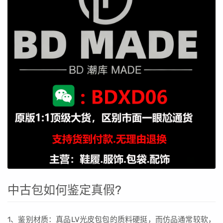
中古包如何鉴定真假?
1、鉴别材质：真品LV光皮包包的质料硬挺，而仿品通常较软，