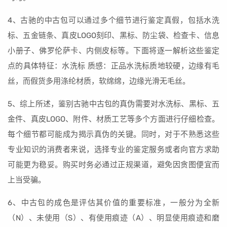
4、古驰的中古包可以通过多个细节进行鉴定真假，包括水洗
标、五金链条、真皮LOGO刻印、黑标、防尘袋、检查卡、信息
小册子、佛罗伦萨卡、内侧皮标等。下面将逐一解析这些鉴定
点的具体特征：水洗标 质感：正品水洗标质地较硬，边缘有毛
丝，而假货多用涤纶材质，软绵绵，边缘光滑无毛丝。
5、综上所述，鉴别古驰中古包的真伪需要对水洗标、黑标、五
金件、真皮LOGO、附件、材质工艺等多个方面进行仔细检查。
每个细节都可能成为揭示真伪的关键。同时，对于不熟悉这些
专业知识的消费者来说，选择专业的鉴定服务或者向官方求助
可能更为稳妥。购买时务必通过正规渠道，避免因贪图便宜而
上当受骗。
6、中古包的成色是评估其价值的重要标准，一般分为全新
（N）、未使用（S）、有使用痕迹（A）、明显使用痕迹和磨