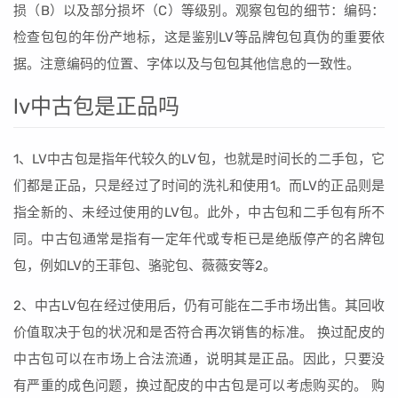
损（B）以及部分损坏（C）等级别。观察包包的细节：编码：
检查包包的年份产地标，这是鉴别LV等品牌包包真伪的重要依
据。注意编码的位置、字体以及与包包其他信息的一致性。
lv中古包是正品吗
1、LV中古包是指年代较久的LV包，也就是时间长的二手包，它
们都是正品，只是经过了时间的洗礼和使用1。而LV的正品则是
指全新的、未经过使用的LV包。此外，中古包和二手包有所不
同。中古包通常是指有一定年代或专柜已是绝版停产的名牌包
包，例如LV的王菲包、骆驼包、薇薇安等2。
2、中古LV包在经过使用后，仍有可能在二手市场出售。其回收
价值取决于包的状况和是否符合再次销售的标准。 换过配皮的
中古包可以在市场上合法流通，说明其是正品。因此，只要没
有严重的成色问题，换过配皮的中古包是可以考虑购买的。 购