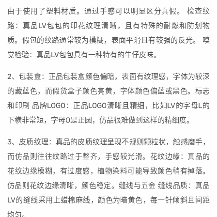
由于使用了塑料材质。通过手感可以明显区分真假。 检查纹
路：真品LV包包的印花纹理清晰，且有特殊的耐燃和防划物
质。假包的纹路通常较为模糊，表面平滑且有较强的反光。 嗅
觉检验：真品LV包包具有一种特有的牛仔皮味。
2、包装盒：正品包装盒颜色偏暗，表面有纹理感，字体为较深
的藏蓝色，而假货盒子颜色亮黄，字体颜色偏蓝或黑色。标志
和印刷 品牌LOGO：正品LOGO清晰且精细，比如LV的字母L的
下横非常短，字母O是正圆，仿品很难做到这样的精细度。
3、皮质纹理：真品的皮质纹理呈现不规则颗粒状，触感磨手，
而仿品则往往纹路过于整齐，手感较光滑。花纹边缘：真品的
花纹边缘模糊，有过度感，植物染料可能导致颜色稍有掉落。
仿品则花纹边缘清晰，颜色稳定。缝线与五金 缝线品质：真品
LV的缝线采用上蜡棉麻线，颜色为暗黄色，每一针倾斜且间距
均匀。