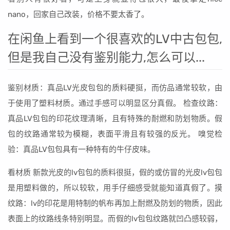
nano，回家自己改装，价格不要太香了。
在闲鱼上看到一个很喜欢的LV中古包包,
但是我自己没有鉴别能力,怎么可以...
鉴别材质：真品LV光皮包包的质料硬挺，而仿品通常较软，由
于使用了塑料材质。通过手感可以明显区分真假。 检查纹路：
真品LV包包的印花纹理清晰，且有特殊的耐燃和防划物质。假
包的纹路通常较为模糊，表面平滑且有较强的反光。 嗅觉检
验：真品LV包包具有一种特有的牛仔皮味。
看材质 新款光皮的lv包包的质料很挺，假的或仿冒的光皮lv包包
是用塑料做的，所以较软，用手仔细感受就能知道真假了。摸
纹路：lv的印花是用特制的帆布再加上耐燃及防划的物质，因此
表面上的纹路线条特别明显。而假的lv包包纹路就凹凸感较弱，