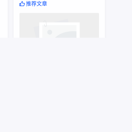
推荐文章
花
lv真假白,2024最新答案来了
的
内
信
真
lv皮质真假,经验告诉你如何选购