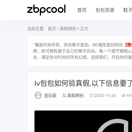
首页
包包货源
鞋
当前位置：
首页
>
真假辨别
> 正文
“邂逅时尚传奇，体验奢华复刻。BD潮库复刻供应
【微
牌，即可拥有属于自己的奢华风尚。每一个细节都精心雕
全，满足你对时尚的所有幻想。选择我们，开启你的璀
lv包包如何验真假,以下信息要了
歪玩家
真假辨别
2025-11-26
49