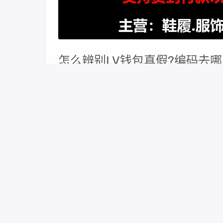
怎么辨别LV钱包真假?编码去哪
从嗅觉方面进行辨别 新的LV包包，是会略带有
纹深度 真的LV钱包上面的花纹和图案是那种接近
LV钱包的编号通常位于钱包内侧的皮标或卡位上
LV钱包，编号位置可能有所不同。例如，烧卖包
侧，小双肩包的编号则在袋子里侧面袜丛御扣环上
查询LV钱包编码的位置，可以直接访问官方路易
息的最佳途径，感谢您的查询，希望我的回答能对
真假LV男士钱包的辨别方法主要可以从外观细节