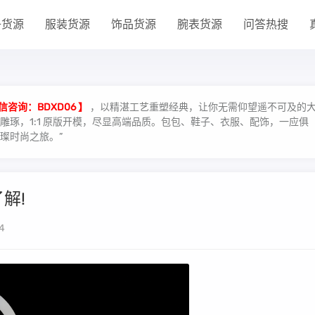
子货源
服装货源
饰品货源
腕表货源
问答热搜
信咨询：BDXD06 】
，以精湛工艺重塑经典，让你无需仰望遥不可及的
琢，1:1 原版开模，尽显高端品质。包包、鞋子、衣服、配饰，一应俱
璨时尚之旅。”
解!
4