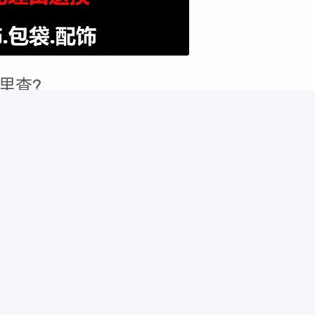
里查?
草原松树味道的天然皮味的。而假的LV钱包一定没有这种味道。观察
咖啡色但又偏白的颜色。而假的LV钱包的花纹和图案是咖啡色的。
，这些编号用于追踪和检查，并非用来辨别真假的工具。不同系列
的编号在背带根部内侧，昌芹大双子星的编号在金属扣环皮质根部
的配皮上。
威登网站，在官网的帮助下确认钱包的具体信息。 官网是获取准确
您有所帮助。
、内部结构和防伪证书三个方面入手。首先，从外观细节上观察。