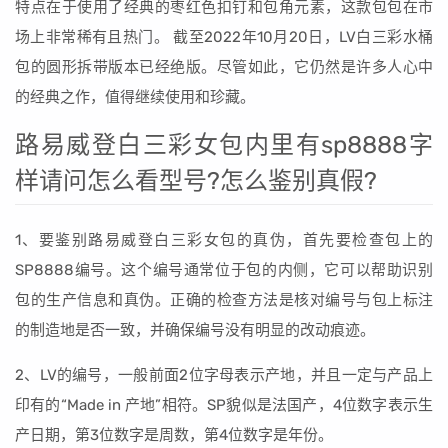
特点在于使用了经典的枣红色扣钉和包角元素，这款包包在市
场上非常稀有且热门。 截至2022年10月20日，LV白三彩水桶
包的圆形拆带版本已经绝版。尽管如此，它仍然是许多人心中
的经典之作，值得继续使用和珍藏。
路易威登白三彩女包内里有sp8888字
样请问怎么看型号?怎么鉴别真假?
1、要鉴别路易威登白三彩女包的真伪，首先要检查包上的
SP8888编号。这个编号通常位于包的内侧，它可以帮助识别
包的生产信息和真伪。正确的检查方法是核对编号与包上标注
的制造地是否一致，并确保编号没有明显的改动痕迹。
2、LV的编号，一般前面2位字母表示产地，并且一定与产品上
印有的“Made in 产地”相符。SP貌似是法国产，4位数字表示生
产日期，第3位数字是周数，第4位数字是年份。