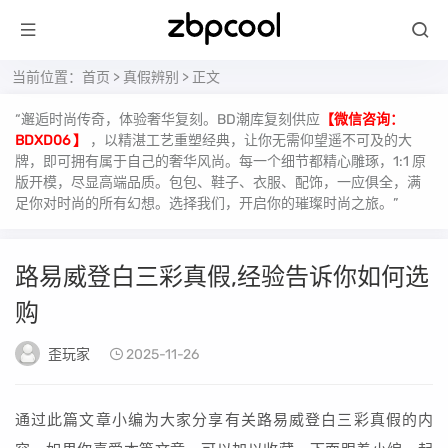
当前位置：
首页
>
真假辨别
> 正文
“邂逅时尚传奇，体验奢华复刻。BD潮库复刻供应
【微信咨询：
BDXD06 】
，以精湛工艺重塑经典，让你无需仰望遥不可及的大
牌，即可拥有属于自己的奢华风尚。每一个细节都精心雕琢，1:1 原
版开模，尽显高端品质。包包、鞋子、衣服、配饰，一应俱全，满
足你对时尚的所有幻想。选择我们，开启你的璀璨时尚之旅。”
路易威登白三彩真假,经验告诉你如何选
购
歪玩家
2025-11-26
通过此篇文章小编为大家分享有关路易威登白三彩真假的内