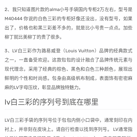
2、我只知道图片款的alma小号手袋国内专柜2万左右，型号是
M40444 你说的白色三彩的专柜好像还没出，没有型号，如果
出了，价格也和黑三彩差不多的，就是比小号贵一点点。加些
柳丁就比美柳丁的贵了很多。
3、LV白三彩作为路易威登（Louis Vuitton）品牌的经典款式
之一，一直备受欢迎。这款包包的设计融合了品牌传统元素与
现代理念，采用了经典的棕色、黑色和白色三种颜色，展现出
鲜明的个性和时尚感。包身由高级帆布制成，表面饰有密密麻
麻的LV字母压纹，彰显品牌独特魅力。
lv白三彩的序列号到底在哪里
LV白三彩手袋的序列号位于包包内侧小口袋中，通常刻印在内
衬上，并非刻在皮块上。请自行检查以找到序列号。 LV通常指