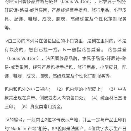
的是法国奢侈品牌路易威登（Louis Vuitton），它隶属于酩悦·
轩尼诗-路易·威登集团，产品线涵盖手提包、旅行用品、小型皮
具、配饰、鞋履、成衣、腕表、高级珠宝及个性化定制服务
等。
lv白三彩的序列号在包包里面的小口袋里，是刻在里衬的，不是
有块皮的，您自己找一找。lv一般指路易威登。 路易威登
（Louis Vuitton），法国奢侈品品牌，隶属于酩悦·轩尼诗-路
易·威登集团，经营产品包括手提包，旅行用品，小型皮具，配
饰，鞋履，成衣，腕表，高级珠宝及个性化订制服务等。
包内和包外的小口袋内； （2）包内侧的小配皮上； （3）中古
款常出现在肩带、侧皮或者大内袋包口处； （4）绒面材质直接
压印； （5）真皮类常用烫金。
LV的编号，一般前面2位字母表示产地，并且一定与产品上印有
的“Made in 产地”相符。SP貌似是法国产，4位数字表示生产日