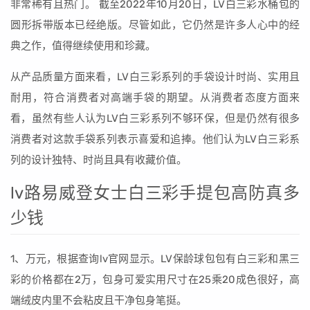
非常稀有且热门。 截至2022年10月20日，LV白三彩水桶包的
圆形拆带版本已经绝版。尽管如此，它仍然是许多人心中的经
典之作，值得继续使用和珍藏。
从产品质量方面来看，LV白三彩系列的手袋设计时尚、实用且
耐用，符合消费者对高端手袋的期望。从消费者态度方面来
看，虽然有些人认为LV白三彩系列不够环保，但是仍然有很多
消费者对这款手袋系列表示喜爱和追捧。他们认为LV白三彩系
列的设计独特、时尚且具有收藏价值。
lv路易威登女士白三彩手提包高防真多
少钱
1、万元，根据查询lv官网显示。LV保龄球包包有白三彩和黑三
彩的价格都在2万，包身可爱实用尺寸在25乘20成色很好，高
端绒皮内里不会粘皮且干净包身笔挺。