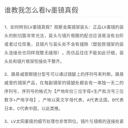
谁教我怎么看lv墨镜真假
1、如何辨别LV墨镜真假？观察金属镜架装头：正品LV墨镜的装
头的削切面非常光洁，装头与镜片框圈的配合应该是没有台阶
或者过位现象，且镜片与装头处不会有缝隙（塑胶款镜架的装
头连接处也同样规整无缝隙）。而仿品往往不能如此仔细，装
头处和镜片框架衔接处不整齐。
2、路易威登眼镜分型号可以通过镜腿上的序列号来判断。路易
威登的镜架产品，在每副镜架的镜腿处都会有一串独一无二的
序列号，序列号的格式为【产地年份三位字母+生产批次号三位
数字+产地字母】，产地以英文字母代表，A代表法国，B代表
日本，C代表中国，以此类推。
3、LV太阳墨镜的细节处理也非常到位。镜片与镜框的连接处紧