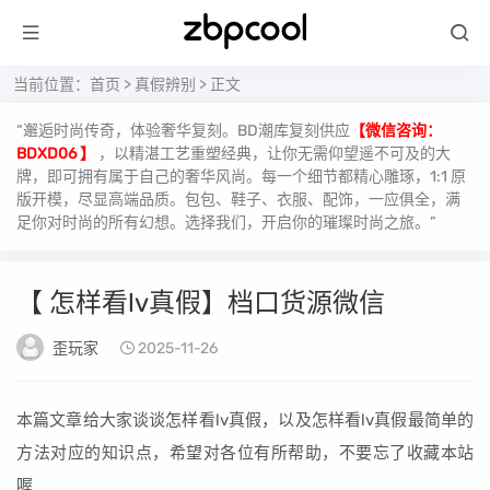
当前位置：
首页
>
真假辨别
> 正文
“邂逅时尚传奇，体验奢华复刻。BD潮库复刻供应
【微信咨询：
BDXD06 】
，以精湛工艺重塑经典，让你无需仰望遥不可及的大
牌，即可拥有属于自己的奢华风尚。每一个细节都精心雕琢，1:1 原
版开模，尽显高端品质。包包、鞋子、衣服、配饰，一应俱全，满
足你对时尚的所有幻想。选择我们，开启你的璀璨时尚之旅。”
【 怎样看lv真假】档口货源微信
歪玩家
2025-11-26
本篇文章给大家谈谈怎样看lv真假，以及怎样看lv真假最简单的
方法对应的知识点，希望对各位有所帮助，不要忘了收藏本站
喔