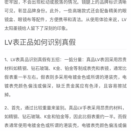
密牢固，不会出现松动或脱落的情况。镜腿上的品牌标识清晰
可见，彰显品牌身份。此外，一些高端款式还会配备精美的眼
镜盒、眼镜布等配件，方便携带和清洁。从使用体验来说，LV
太阳墨镜给人留下了深刻的印象。
LV表正品如何识别真假
1、LV表真品识别真假有五招：一掂分量：真品LV表因采用昂贵
材料如精钢、钻石玻璃、K金、铂金等制成表壳和表镜，通常比
假表重一半左右。假表则多采用电镀金色或所谓的港装壳，电
镀表壳颜色偏浅或偏深，缺乏贵金属应有色泽，且容易擦拭
掉。
2、首先，通过比较重量来鉴别。真品LV手表采用昂贵的材料，
如精钢、钻石玻璃、K金和铂金等，因此比假表重约一半。而假
表通常使用电镀金色或所谓的港装壳，电镀表壳颜色偏浅或偏