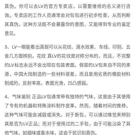
真伪。你可以去LV的官方专卖店，以需要维修的名义进行咨
询。专卖店的工作人员通常会对包包进行初步检查，从而判断
其真伪。这种方法既不会暴露你的意图，又能得到专业的鉴定
意见。
3、LV一眼能看出真假可以从花纹、滴水效果、车线、印刻、五
金几方面辨别。花纹 真LV的花纹是对称分布的，而且，不完整
的LV标志永远不会出现在包装表面。假冒的LV包来自不同的来
源，中国大陆制造的一些材料很差，而且是用劣质的橡胶材料
制成的，反射率高，表面光滑，凹凸感弱。
4、气味鉴别 正品LV包通常带有独特的气味，这是由于其使用
了专有的机器和特殊涂料制作皮革。然而，随着时间的推移，
这种气味可能会减弱或消失。对于新包，可以通过嗅觉来辨别
其是否为LV正品；而对于使用过的二手包，由于可能沾染了其
他气味，如烟味或香水味，这会干扰识别真伪。