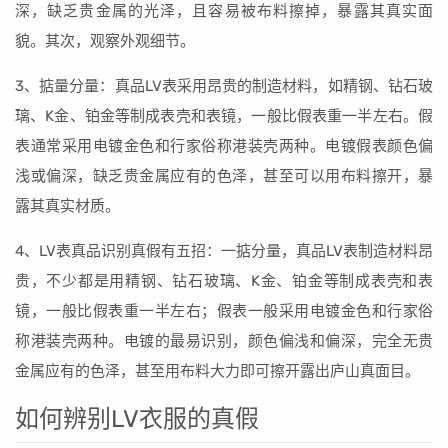
深，缺乏贵金属的光泽，且容易被布料擦掉，暴露其真实面
貌。其次，观察外观细节。
3、掂量分量：真品LV表采用昂贵的制造材料，如精钢、钻石玻
璃、K金、铂金等制成表壳和表镜，一般比假表重一半左右。假
表通常采用电镀金色和行家俗称港装壳两种。电镀假表颜色偏
浅或偏深，缺乏贵金属应有的色泽，甚至可以用布料擦开，暴
露其真实材质。
4、LV表真品识别真假有五招：一掂分量，真品LV表制造材料昂
贵，不少都是用精钢、钻石玻璃、K金、铂金等制成表壳和表
镜，一般比假表重一半左右；假表一般采用电镀金色和行家俗
称港装壳两种。电镀的最易识别，颜色偏浅和偏深，完全无贵
金属应有的色泽，甚至用布料大力即可擦开露出庐山真面目。
如何辨别LV衣服的真假