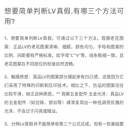
想要简单判断LV真假,有哪三个方法可
用?
1、想要简单判断LV真假，可通过以下三个方法。观察老花图
案：正品LV的老花图案清晰、细腻，颜色均匀，字母和图案的
比例、间距都有严格标准。如字母“L”“V”等，线条粗细一致，且
老花图案在不同部位的衔接自然流畅。
2、触摸质感：真品LV的图案部分摸起来有凹凸感，这是因为它
们采用了特殊的印刷和压印技术。相比之下，仿品的图案往往
比较平滑，缺乏这种质感。** 观察五金配件 五金光泽：真品LV
的五金配件（如拉链、锁扣等）通常呈现出一种低调而优雅的
光泽，不会过于闪亮或暗淡。
3、分辨LV真假并不能简单依靠三个公式达成，但有一些基础要