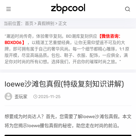
当前位置：
首页
>
真假辨别
> 正文
“邂逅时尚传奇，体验奢华复刻。BD潮库复刻供应
【微信咨询：
BDXD06 】
，以精湛工艺重塑经典，让你无需仰望遥不可及的大
牌，即可拥有属于自己的奢华风尚。每一个细节都精心雕琢，1:1 原
版开模，尽显高端品质。包包、鞋子、衣服、配饰，一应俱全，满
足你对时尚的所有幻想。选择我们，开启你的璀璨时尚之旅。”
loewe沙滩包真假(特级复刻知识讲解)
歪玩家
2025-11-25
想要成为时尚达人？首先，您需要了解loewe沙滩包真假。本文
将为您揭示loewe腰包真假的秘密，助您走在时尚的前沿。