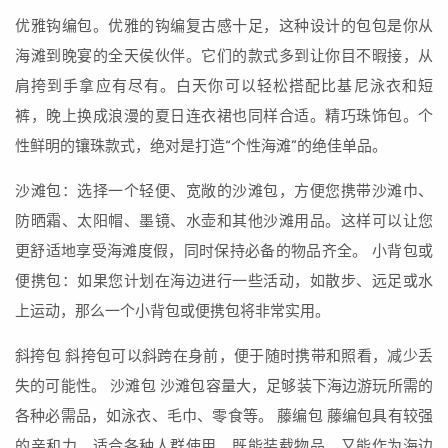
优雅钩编包。优雅的钩编复古感十足，这种设计的包包是你从
海滩到晚宴的全天侯伙伴。它们的款式多到让你目不暇接，从
肩挎到手拿应有尽有。白天你可以轻松搭配比基尼泳衣和短
裤，晚上换成浪漫的夏日连衣裙也同样合适。精巧珠饰包。个
性鲜明的镶珠款式，绝对是打造“个性海滩”的绝佳单品。
沙滩包：选择一个轻便、宽敞的沙滩包，方便您携带沙滩巾、
防晒霜、太阳帽、墨镜、水壶和其他沙滩用品。这样可以让您
更舒适地享受海滩度假，同时保持必备的物品齐全。 小背包或
便携包：如果您计划在海边进行一些活动，如散步、远足或水
上运动，那么一个小背包或便携包将非常实用。
斜挎包 斜挎包可以斜跨在身前，便于随时携带和照看，减少丢
失的可能性。 沙滩包 沙滩包容量大，足够装下海边游玩所需的
各种必需品，如泳衣、毛巾、零食等。 藤编包 藤编包具有较强
的亲和力，适合各种人群使用，既能装载物品，又能作为海边