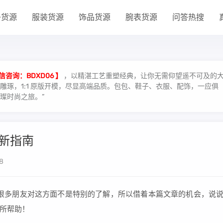
子货源
服装货源
饰品货源
腕表货源
问答热搜
信咨询：BDXD06 】
，以精湛工艺重塑经典，让你无需仰望遥不可及的
琢，1:1 原版开模，尽显高端品质。包包、鞋子、衣服、配饰，一应俱
璨时尚之旅。”
最新指南
8
相信很多朋友对这方面不是特别的了解，所以借着本篇文章的机会，说
所帮助！