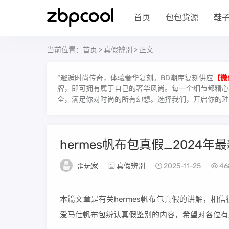
首页
包包货源
鞋
当前位置：
首页
>
真假辨别
> 正文
“邂逅时尚传奇，体验奢华复刻。BD潮库复刻供应
【微
牌，即可拥有属于自己的奢华风尚。每一个细节都精心雕
全，满足你对时尚的所有幻想。选择我们，开启你的璀
hermes帆布包真假_2024年
歪玩家
真假辨别
2025-11-25
46
本篇文章是有关hermes帆布包真假的讲解，
爱马仕帆布包辨认真假鉴别的内容，希望对各位有