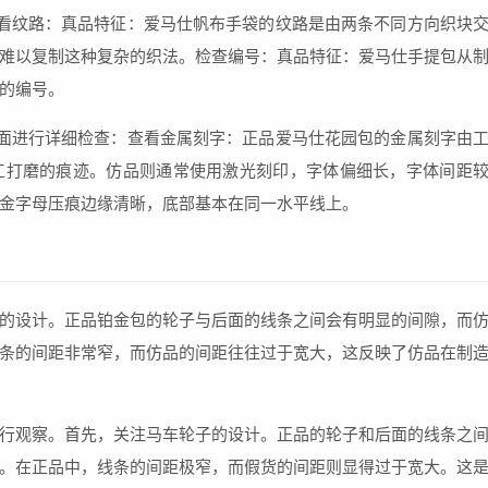
看纹路：真品特征：爱马仕帆布手袋的纹路是由两条不同方向织块
难以复制这种复杂的织法。检查编号：真品特征：爱马仕手提包从
的编号。
面进行详细检查：查看金属刻字：正品爱马仕花园包的金属刻字由
工打磨的痕迹。仿品则通常使用激光刻印，字体偏细长，字体间距
金字母压痕边缘清晰，底部基本在同一水平线上。
的设计。正品铂金包的轮子与后面的线条之间会有明显的间隙，而
条的间距非常窄，而仿品的间距往往过于宽大，这反映了仿品在制
行观察。首先，关注马车轮子的设计。正品的轮子和后面的线条之
。在正品中，线条的间距极窄，而假货的间距则显得过于宽大。这