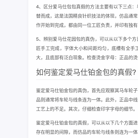
4、区分爱马仕包包真假的方法主要有以下三点：
替而成，这是法国精良针织技法的体现，仿品通常
作开始到完成，都由同一位工匠负责，并印有独有
5、辨别爱马仕花园包的真伪，可以从以下多个方
匠手工完成，字体大小和间距均匀，底槽有全手
大，且底部有泛白现象。检查烫金字母：正品的烫
如何鉴定爱马仕铂金包的真假?
鉴定爱马仕铂金包的真伪，首先应观察其马车轮子
品则通常将车轮与线条连为一体。此外，正品中线
工艺上的不足。其次，仔细检查印字字母的细节。
鉴定爱马仕铂金包的真假，可以从以下几个方面进
存在明显的间隙，而仿品的车轮与线条则连为一体