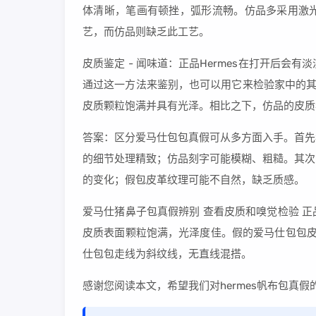
体清晰，笔画有顿挫，弧形流畅。仿品多采用激
艺，而仿品则缺乏此工艺。
皮质鉴定 - 闻味道：正品Hermes在打开后
通过这一方法来鉴别，也可以用它来检验家中的其他包
皮质颗粒饱满并具有光泽。相比之下，仿品的皮质
答案：区分爱马仕包包真假可从多方面入手。首先
的细节处理精致；仿品刻字可能模糊、粗糙。其次
的变化；假包皮革纹理可能不自然，缺乏质感。
爱马仕猪鼻子包真假辨别 查看皮质和嗅觉检验 
皮质表面颗粒饱满，光泽度佳。假的爱马仕包包皮
仕包包走线为斜纹线，无直线混搭。
感谢您阅读本文，希望我们对hermes帆布包真