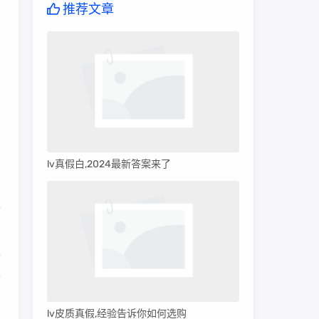
推荐文章
lv真假白,2024最新答案来了
，
工
者
清
lv皮质真假,经验告诉你如何选购