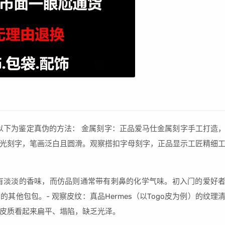
以下为鉴定真伪的方法： 金属刻字：正品爱马仕金属刻字手工打造
光刻字，笔画泛白且圆滑。观察搭扣字母刻字，正品显示工匠精细
开后会有淡淡的香味，而仿品则通常带有刺鼻的化学气味。初入门的爱好
他包包。- 观察皮纹：真品Hermes（以Togo皮为例）的纹理
皮质看起来扁平、塌陷，缺乏光泽。