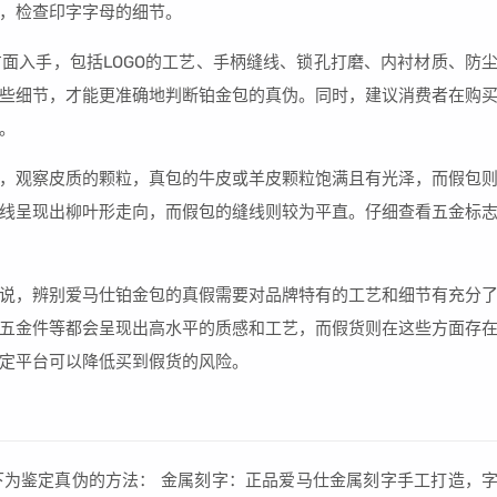
，检查印字字母的细节。
面入手，包括LOGO的工艺、手柄缝线、锁孔打磨、内衬材质、防
些细节，才能更准确地判断铂金包的真伪。同时，建议消费者在购
。
，观察皮质的颗粒，真包的牛皮或羊皮颗粒饱满且有光泽，而假包
线呈现出柳叶形走向，而假包的缝线则较为平直。仔细查看五金标
说，辨别爱马仕铂金包的真假需要对品牌特有的工艺和细节有充分
五金件等都会呈现出高水平的质感和工艺，而假货则在这些方面存
定平台可以降低买到假货的风险。
为鉴定真伪的方法： 金属刻字：正品爱马仕金属刻字手工打造，