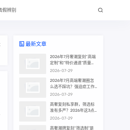
真假辨别
最新文章
大
2026年7月奢潮复刻“高端
定制”和“特价通道”质量差
很多吗？内行人说出真相
2026-07-29
2026年7月高端奢潮圈怎
么选不踩坑？强迫症工作
室的筛选机制是真相还是
2026-07-29
噱头
高奢复刻私享群，筛选标
准有多严？2026年这3点
说
才是真相
2026-07-29
高奢潮牌复刻“筛选制”是