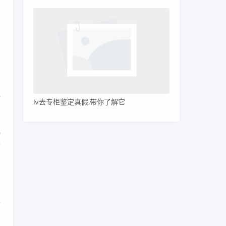
初
，
触
lv去专柜鉴定真假,带你了解它
或
质
，
工