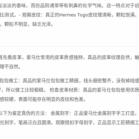
开后会有淡淡的香味，而仿品则通常带有刺鼻的化学气味。这一特点对于
试。- 观察皮纹：真正的Hermes Togo皮纹理清晰，颗粒饱满
，颗粒不明显，缺乏光泽。
首先看皮革，爱马仕常用的皮革质感独特，真品的皮革纹理自然，
理不自然。
察包包做工：真品的爱马仕包包做工精细，线头细密整齐，没有掉线
，所以做工比较粗糙。 检查皮革材质：真品的爱马仕包包使用优
感较硬，表面可能存在明显的皮纹和色差。
以下为鉴定真伪的方法： 金属刻字：正品爱马仕金属刻字手工打造
光刻字，笔画泛白且圆滑。观察搭扣字母刻字，正品显示工匠精细