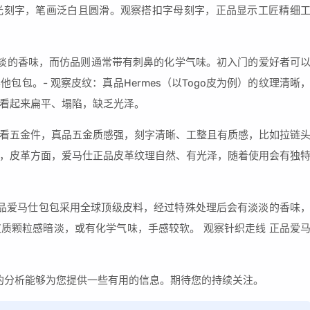
光刻字，笔画泛白且圆滑。观察搭扣字母刻字，正品显示工匠精细
会有淡淡的香味，而仿品则通常带有刺鼻的化学气味。初入门的爱好者可
包。- 观察皮纹：真品Hermes（以Togo皮为例）的纹理清晰
看起来扁平、塌陷，缺乏光泽。
看五金件，真品五金质感强，刻字清晰、工整且有质感，比如拉链
，皮革方面，爱马仕正品皮革纹理自然、有光泽，随着使用会有独
正品爱马仕包包采用全球顶级皮料，经过特殊处理后会有淡淡的香味
质颗粒感暗淡，或有化学气味，手感较软。 观察针织走线 正品爱
假的分析能够为您提供一些有用的信息。期待您的持续关注。