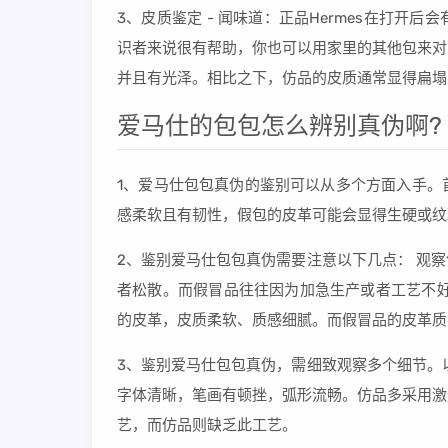
3、皮质鉴定 - 闻味道：正品Hermes在打
识者来说很有帮助，你也可以用家里的其他包来对比测
并且有光泽。相比之下，仿品的皮质通常显得扁塌
爱马仕的包包怎么辨别真伪啊?
1、爱马仕包包真伪的鉴别可以从多个方面入手。
感柔软且有韧性，假包的皮革可能会显得生硬或纹
2、鉴别爱马仕包包真伪需要注意以下几点： 观
者松散。而假冒品往往因为加急生产或者工艺不好
的皮革，皮质柔软、质感细腻。而假冒品的皮革质
3、鉴别爱马仕包包真伪，需细致观察多个细节。
字体清晰，笔画有顿挫，弧形流畅。仿品多采用激
艺，而仿品则缺乏此工艺。