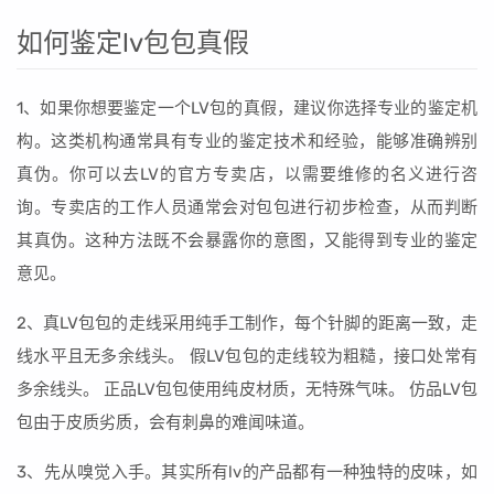
如何鉴定lv包包真假
1、如果你想要鉴定一个LV包的真假，建议你选择专业的鉴定机
构。这类机构通常具有专业的鉴定技术和经验，能够准确辨别
真伪。你可以去LV的官方专卖店，以需要维修的名义进行咨
询。专卖店的工作人员通常会对包包进行初步检查，从而判断
其真伪。这种方法既不会暴露你的意图，又能得到专业的鉴定
意见。
2、真LV包包的走线采用纯手工制作，每个针脚的距离一致，走
线水平且无多余线头。 假LV包包的走线较为粗糙，接口处常有
多余线头。 正品LV包包使用纯皮材质，无特殊气味。 仿品LV包
包由于皮质劣质，会有刺鼻的难闻味道。
3、先从嗅觉入手。其实所有lv的产品都有一种独特的皮味，如