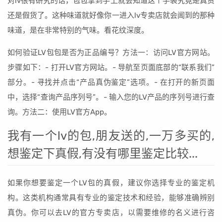
对lv很有研究的话，包包拿到手上就会知道这个手袋究竟是真货
还是假货了。这种味道就好像你一进入lv专卖店就会闻到的那种
味道，是在非常特别的气味。看花纹深度。
如何验证LV包包是否为正品编号？方法一：访问LV官方网站。
步骤如下：- 打开LV官方网站。- 导航至页面底部的“联系我们”
部分。- 寻找并点击“产品真伪鉴定”选项。- 在打开的新页面
中，选择“查询产品序列号”。- 输入您的LV产品的序列号进行查
询。方法二：使用LV官方App。
我有一个lv的包,朋友送的,一万多买的,
想鉴定下真假,有没有哪里鉴定比较...
如果你想要鉴定一个LV包的真假，建议你选择专业的鉴定机
构。这类机构通常具有专业的鉴定技术和经验，能够准确辨别
真伪。你可以去LV的官方专卖店，以需要维修的名义进行咨