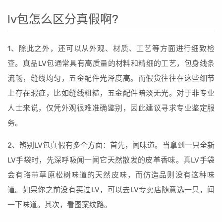
lv包怎么区分真假啊?
1、除此之外，还可以从外观、材质、工艺等方面进行细致检
查。真品LV包通常具有高质量的材料和精细的工艺，包身线条
流畅，缝线均匀，五金配件光泽度高。而假货往往在这些细节
上存在瑕疵，比如缝线粗糙，五金配件暗淡无光。对于非专业
人士来说，仅凭外观很难准确鉴别，因此建议寻求专业鉴定服
务。
2、辨别LV包真假有多个方面：首先，闻味道。当拿到一只全新
LV手袋时，先深呼吸闻一闻它天然散发的皮革香味。真LV手袋
会有略带草原松树味道的天然皮味，而仿造品则没有这种味
道。如果你之前没有买过LV，可以去LV专卖店随意选一只，闻
一下味道。其次，看图案纹路。