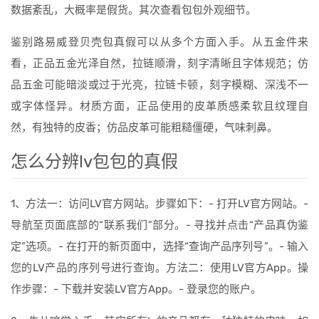
数据紊乱，大概率是假货。其次查看包包外观细节。
鉴别路易威登贝壳包真假可以从多个方面入手。从五金件来
看，正品五金光泽自然，拉链顺滑，刻字清晰且字体规范；仿
品五金可能暗淡或过于光亮，拉链卡顿，刻字模糊、深浅不一
或字体怪异。材质方面，正品使用的皮革质感柔软且纹理自
然，有独特的皮香；仿品皮革可能粗糙僵硬，气味刺鼻。
怎么分辨lv包包的真假
1、方法一：访问LV官方网站。步骤如下：- 打开LV官方网站。-
导航至页面底部的“联系我们”部分。- 寻找并点击“产品真伪鉴
定”选项。- 在打开的新页面中，选择“查询产品序列号”。- 输入
您的LV产品的序列号进行查询。方法二：使用LV官方App。操
作步骤：- 下载并安装LV官方App。- 登录您的账户。