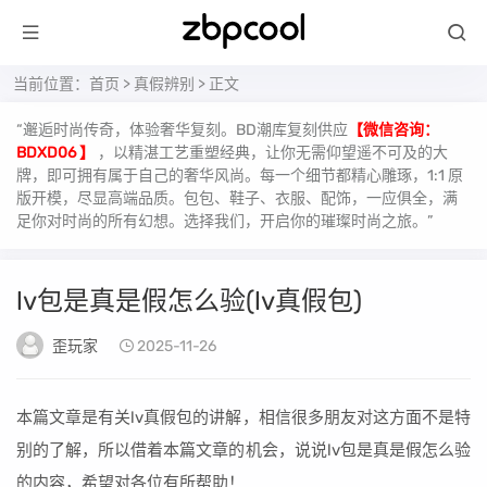
当前位置：
首页
>
真假辨别
> 正文
“邂逅时尚传奇，体验奢华复刻。BD潮库复刻供应
【微信咨询：
BDXD06 】
，以精湛工艺重塑经典，让你无需仰望遥不可及的大
牌，即可拥有属于自己的奢华风尚。每一个细节都精心雕琢，1:1 原
版开模，尽显高端品质。包包、鞋子、衣服、配饰，一应俱全，满
足你对时尚的所有幻想。选择我们，开启你的璀璨时尚之旅。”
lv包是真是假怎么验(lv真假包)
歪玩家
2025-11-26
本篇文章是有关lv真假包的讲解，相信很多朋友对这方面不是特
别的了解，所以借着本篇文章的机会，说说lv包是真是假怎么验
的内容，希望对各位有所帮助！