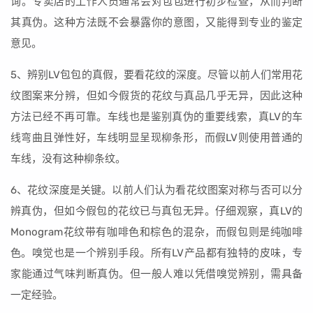
询。专卖店的工作人员通常会对包包进行初步检查，从而判断
其真伪。这种方法既不会暴露你的意图，又能得到专业的鉴定
意见。
5、辨别LV包包的真假，要看花纹的深度。尽管以前人们常用花
纹图案来分辨，但如今假货的花纹与真品几乎无异，因此这种
方法已经不再可靠。车线也是鉴别真伪的重要线索，真LV的车
线弯曲且弹性好，车线明显呈现柳条形，而假LV则使用普通的
车线，没有这种柳条纹。
6、花纹深度是关键。以前人们认为看花纹图案对称与否可以分
辨真伪，但如今假包的花纹已与真包无异。仔细观察，真LV的
Monogram花纹带有咖啡色和棕色的混杂，而假包则是纯咖啡
色。嗅觉也是一个辨别手段。所有LV产品都有独特的皮味，专
家能通过气味判断真伪。但一般人难以凭借嗅觉辨别，需具备
一定经验。