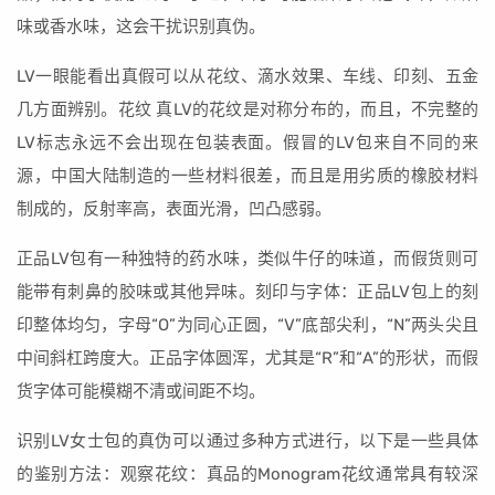
味或香水味，这会干扰识别真伪。
LV一眼能看出真假可以从花纹、滴水效果、车线、印刻、五金
几方面辨别。花纹 真LV的花纹是对称分布的，而且，不完整的
LV标志永远不会出现在包装表面。假冒的LV包来自不同的来
源，中国大陆制造的一些材料很差，而且是用劣质的橡胶材料
制成的，反射率高，表面光滑，凹凸感弱。
正品LV包有一种独特的药水味，类似牛仔的味道，而假货则可
能带有刺鼻的胶味或其他异味。刻印与字体：正品LV包上的刻
印整体均匀，字母“O”为同心正圆，“V”底部尖利，“N”两头尖且
中间斜杠跨度大。正品字体圆浑，尤其是“R”和“A”的形状，而假
货字体可能模糊不清或间距不均。
识别LV女士包的真伪可以通过多种方式进行，以下是一些具体
的鉴别方法：观察花纹：真品的Monogram花纹通常具有较深