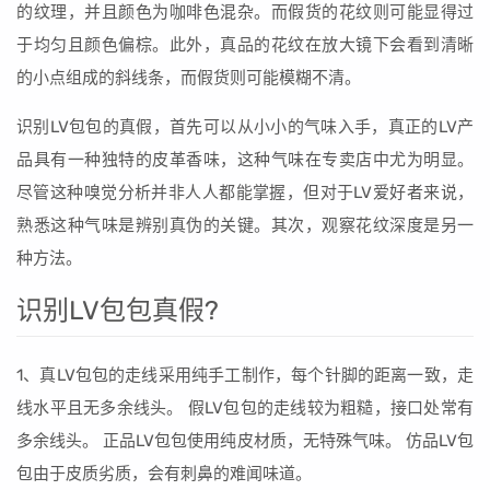
的纹理，并且颜色为咖啡色混杂。而假货的花纹则可能显得过
于均匀且颜色偏棕。此外，真品的花纹在放大镜下会看到清晰
的小点组成的斜线条，而假货则可能模糊不清。
识别LV包包的真假，首先可以从小小的气味入手，真正的LV产
品具有一种独特的皮革香味，这种气味在专卖店中尤为明显。
尽管这种嗅觉分析并非人人都能掌握，但对于LV爱好者来说，
熟悉这种气味是辨别真伪的关键。其次，观察花纹深度是另一
种方法。
识别LV包包真假?
1、真LV包包的走线采用纯手工制作，每个针脚的距离一致，走
线水平且无多余线头。 假LV包包的走线较为粗糙，接口处常有
多余线头。 正品LV包包使用纯皮材质，无特殊气味。 仿品LV包
包由于皮质劣质，会有刺鼻的难闻味道。