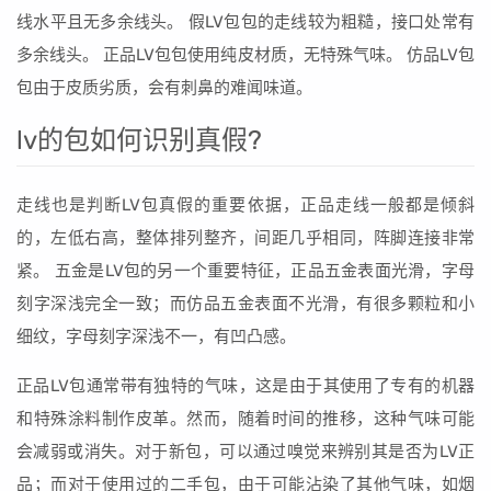
线水平且无多余线头。 假LV包包的走线较为粗糙，接口处常有
多余线头。 正品LV包包使用纯皮材质，无特殊气味。 仿品LV包
包由于皮质劣质，会有刺鼻的难闻味道。
lv的包如何识别真假?
走线也是判断LV包真假的重要依据，正品走线一般都是倾斜
的，左低右高，整体排列整齐，间距几乎相同，阵脚连接非常
紧。 五金是LV包的另一个重要特征，正品五金表面光滑，字母
刻字深浅完全一致；而仿品五金表面不光滑，有很多颗粒和小
细纹，字母刻字深浅不一，有凹凸感。
正品LV包通常带有独特的气味，这是由于其使用了专有的机器
和特殊涂料制作皮革。然而，随着时间的推移，这种气味可能
会减弱或消失。对于新包，可以通过嗅觉来辨别其是否为LV正
品；而对于使用过的二手包，由于可能沾染了其他气味，如烟