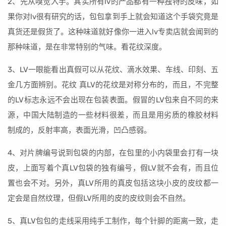
2、先从嗅觉入手。其实所有lv的产品都有一种独特的皮味，如
果你对lv很有研究的话，包包拿到手上就会知道这个手袋究竟是
真货还是假货了。这种味道就好像你一进入lv专卖店就会闻到的
那种味道，是在非常特别的气味。看花纹深度。
3、LV一眼能看出真假可以从花纹、滴水效果、车线、印刻、五
金几方面辨别。花纹 真LV的花纹是对称分布的，而且，不完整
的LV标志永远不会出现在包装表面。假冒的LV包来自不同的来
源，中国大陆制造的一些材料很差，而且是用劣质的橡胶材料
制成的，反射率高，表面光滑，凹凸感弱。
4、对片牌编号说到包袋的内部，在包里的小内袋里会打有一块
皮，上面写着个真LV包袋的独有编号，假LV就不会有，而且位
置也会不对。另外，真LV所用的真皮包括这块小皮的皮纹都一
定会是自然纹理，但假LV所用的皮的皮纹则会不自然。
5、真LV包包的走线采用纯手工制作，每个针脚的距离一致，走