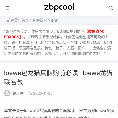
当前位置：
首页
>
真假辨别
> 正文
“邂逅时尚传奇，体验奢华复刻。BD潮库复刻供应
【微信咨询：
BDXD06 】
，以精湛工艺重塑经典，让你无需仰望遥不可及的大
牌，即可拥有属于自己的奢华风尚。每一个细节都精心雕琢，1:1 原
版开模，尽显高端品质。包包、鞋子、衣服、配饰，一应俱全，满
足你对时尚的所有幻想。选择我们，开启你的璀璨时尚之旅。”
loewe包龙猫真假购前必读_loewe龙猫
联名包
歪玩家
2025-11-25
本文是关于loewe包龙猫真假的全面解读，旨在为对loewe龙猫