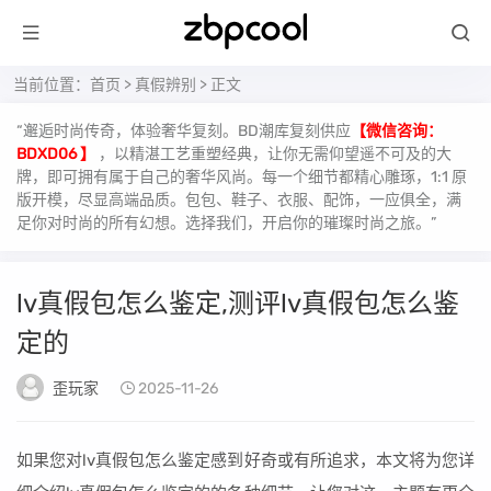
当前位置：
首页
>
真假辨别
> 正文
“邂逅时尚传奇，体验奢华复刻。BD潮库复刻供应
【微信咨询：
BDXD06 】
，以精湛工艺重塑经典，让你无需仰望遥不可及的大
牌，即可拥有属于自己的奢华风尚。每一个细节都精心雕琢，1:1 原
版开模，尽显高端品质。包包、鞋子、衣服、配饰，一应俱全，满
足你对时尚的所有幻想。选择我们，开启你的璀璨时尚之旅。”
lv真假包怎么鉴定,测评lv真假包怎么鉴
定的
歪玩家
2025-11-26
如果您对lv真假包怎么鉴定感到好奇或有所追求，本文将为您详