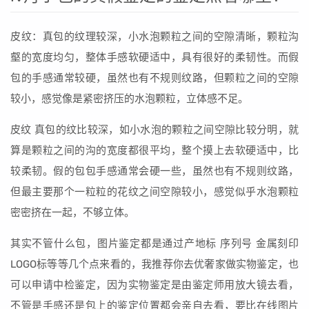
皮纹：真包的纹理较深，小水泡颗粒之间的空隙清晰，颗粒沟
壑的宽度均匀，整体手感软硬适中，具有很好的柔韧性。而假
包的手感通常较硬，虽然也有不规则纹路，但颗粒之间的空隙
较小，感觉像是紧密挤压的水泡颗粒，立体感不足。
皮纹 真包的纹比较深，如小水泡的颗粒之间空隙比较分明，就
算是颗粒之间的沟的宽度都很平均，整个摸上去软硬适中，比
较柔韧。假的包包手感通常会硬一些，虽然也有不规则纹路，
但最主要那个一粒粒的花纹之间空隙较小，感觉似乎水泡颗粒
密密挤在一起，不够立体。
其实不管什么包，图片鉴定都是通过产地标 序列号 金属刻印
LOGO标等等几个点来看的，我推荐你去优奢家做实物鉴定，也
可以申请中检鉴定，因为实物鉴定是由鉴定师用放大镜去看，
不管是手感还是包上的鉴定位置都会亲自去看，要比在线图片