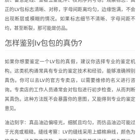
质、留意走线、查看五金配件、核对序列号等。观察标志：真
正的LV包标志清晰、对称，字母间距离均匀，边缘饱满，不会
出现断层或模糊的情况。如果标志细节不清晰、字母间距不
均，甚至断裂，那可能是仿品。
怎样鉴别lv包包的真伪?
如果你想要鉴定一个LV包的真假，建议你选择专业的鉴定机
构。这类机构通常具有专业的鉴定技术和经验，能够准确辨别
真伪。你可以去LV的官方专卖店，以需要维修的名义进行咨
询。专卖店的工作人员通常会对包包进行初步检查，从而判断
其真伪。这种方法既不会暴露你的意图，又能得到专业的鉴定
意见。
油边刻字：真品油边偏哑光，细腻且均匀，而仿品油边可能过
于光亮或粗糙。缝线考察：LV的缝线采用上蜡棉麻线，颜色为