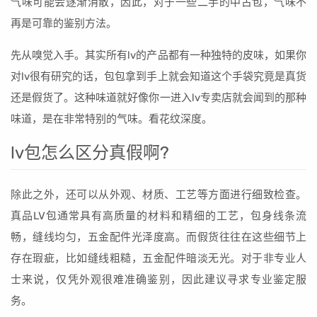
气味可能会逐渐消散，因此，对于一些二手的中古包，气味不
再是可靠的鉴别方法。
先从嗅觉入手。其实所有lv的产品都有一种独特的皮味，如果你
对lv很有研究的话，包包拿到手上就会知道这个手袋究竟是真货
还是假货了。这种味道就好像你一进入lv专卖店就会闻到的那种
味道，是在非常特别的气味。看花纹深度。
lv包怎么区分真假啊?
除此之外，还可以从外观、材质、工艺等方面进行细致检查。
真品LV包通常具有高质量的材料和精细的工艺，包身线条流
畅，缝线均匀，五金配件光泽度高。而假货往往在这些细节上
存在瑕疵，比如缝线粗糙，五金配件暗淡无光。对于非专业人
士来说，仅凭外观很难准确鉴别，因此建议寻求专业鉴定服
务。