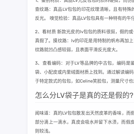
1、鉴别材质：真品LV光皮包包的质料硬挺，而
查纹路：真品LV包包的印花纹理清晰，且有特殊
反光。 嗅觉检验：真品LV包包具有一种特有的牛
2、看材质 新款光皮的lv包包的质料很挺，假的
真假了。摸纹路：lv的印花是用特制的帆布再加
纹路就凹凸感较弱，且表面平滑反光度大。
3、查看编码：对于LV等品牌的中古包，编码是
袋、小配皮或内里绒面材质上找到。通过解读编码
于特定款式的包包，如Celine笑脸包，测量尺寸
怎么分LV袋子是真的还是假的?
闻味道：真的LV包包散发出天然皮革的香味，而
部分滴上一滴水，真皮会吸水并留下水渍，而假皮
则较浅。