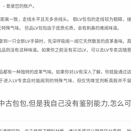
p。- 登录您的账户。
的距离一致，走线水平且无多余线头。 假LV包包的走线较为粗糙，
无特殊气味。 仿品LV包包由于皮质劣质，会有刺鼻的难闻味道。
当拿到一只全新LV手袋时，先深呼吸闻一闻它天然散发的皮革香味。
造品则没有这种味道。如果你之前没有买过LV，可以去LV专卖店随
产品都有一种独特的皮革气味。如果你对LV有深入了解，你就能通过
于进入LV专卖店时能闻到的特殊气味，但仅凭嗅觉判断真假并不
中古包包,但是我自己没有鉴别能力,怎么