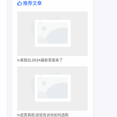
推荐文章
lv真假白,2024最新答案来了
准
检
麻
l
lv皮质真假,经验告诉你如何选购