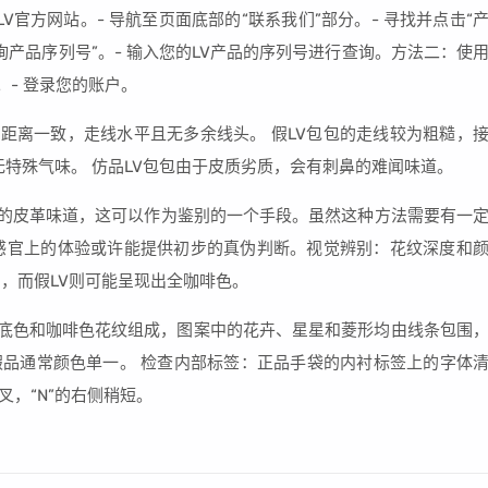
V官方网站。- 导航至页面底部的“联系我们”部分。- 寻找并点击“
询产品序列号”。- 输入您的LV产品的序列号进行查询。方法二：使
p。- 登录您的账户。
的距离一致，走线水平且无多余线头。 假LV包包的走线较为粗糙，
无特殊气味。 仿品LV包包由于皮质劣质，会有刺鼻的难闻味道。
殊的皮革味道，这可以作为鉴别的一个手段。虽然这种方法需要有一
感官上的体验或许能提供初步的真伪判断。视觉辨别：花纹深度和
适中，而假LV则可能呈现出全咖啡色。
深棕色底色和咖啡色花纹组成，图案中的花卉、星星和菱形均由线条包围
而假品通常颜色单一。 检查内部标签：正品手袋的内衬标签上的字体
叉，“N”的右侧稍短。