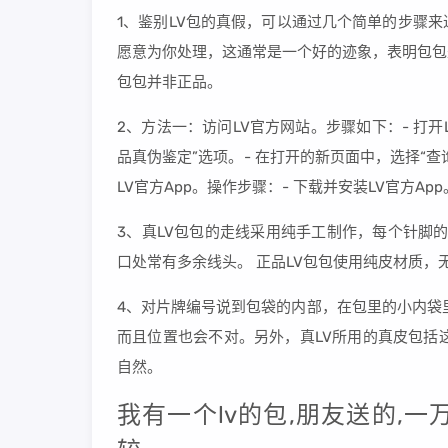
1、鉴别LV包的真假，可以通过几个简单的步骤
愿意为你处理，这通常是一个好的迹象，表明包包
包包并非正品。
2、方法一：访问LV官方网站。步骤如下：- 打开L
品真伪鉴定”选项。- 在打开的新页面中，选择“查
LV官方App。操作步骤：- 下载并安装LV官方Ap
3、真LV包包的走线采用纯手工制作，每个针脚
口处常有多余线头。 正品LV包包使用纯皮材质，
4、对片牌编号说到包袋的内部，在包里的小内袋
而且位置也会不对。另外，真LV所用的真皮包括
自然。
我有一个lv的包,朋友送的,