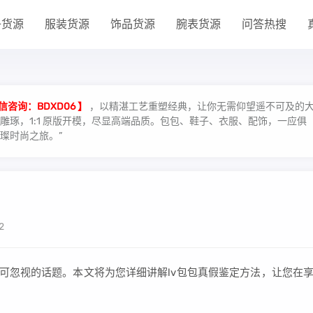
子货源
服装货源
饰品货源
腕表货源
问答热搜
信咨询：BDXD06 】
，以精湛工艺重塑经典，让你无需仰望遥不可及的
琢，1:1 原版开模，尽显高端品质。包包、鞋子、衣服、配饰，一应俱
璨时尚之旅。”
2
不可忽视的话题。本文将为您详细讲解lv包包真假鉴定方法，让您在