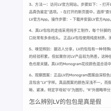
3、方法一：访问LV官方网站。步骤如下：- 打开L
品真伪鉴定”选项。- 在打开的新页面中，选择“查
LV官方App。操作步骤：- 下载并安装LV官方Ap
4、真LV包包的走线采用纯手工制作，每个针脚
口处常有多余线头。 正品LV包包使用纯皮材质，
5、嗅觉辨别：据达人分享，LV的包包有一种特
的经验积累，但如果你对LV产品较为熟悉，这种
色也是关键。真LV的Monogram花纹颜色混合
6、观察图案：正品LV的Monogram图案由
且包含“LV”字样。真品图案的颜色深浅不一，
晰、紧凑，特定字母如“O”为圆形，“R”外圈略带分
怎么辨别LV的包包是真是假