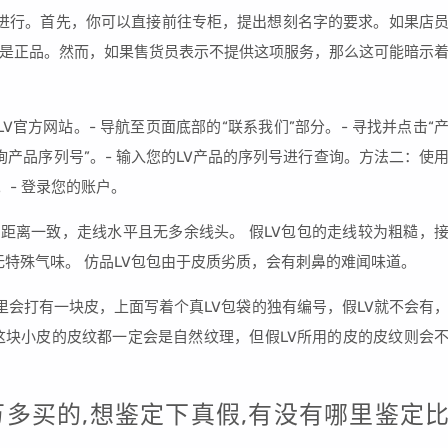
来进行。首先，你可以直接前往专柜，提出想刻名字的要求。如果店
是正品。然而，如果售货员表示不提供这项服务，那么这可能暗示
V官方网站。- 导航至页面底部的“联系我们”部分。- 寻找并点击“
询产品序列号”。- 输入您的LV产品的序列号进行查询。方法二：使
p。- 登录您的账户。
的距离一致，走线水平且无多余线头。 假LV包包的走线较为粗糙，
无特殊气味。 仿品LV包包由于皮质劣质，会有刺鼻的难闻味道。
里会打有一块皮，上面写着个真LV包袋的独有编号，假LV就不会有
这块小皮的皮纹都一定会是自然纹理，但假LV所用的皮的皮纹则会
一万多买的,想鉴定下真假,有没有哪里鉴定