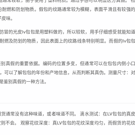
仿品通常较软，由于使用了塑料材质。通过手感可以明显区分真假。 
的耐燃和防划物质。假包的纹路通常较为模糊，表面平滑且有较强
仔皮味。
或仿冒的光皮lv包包是用塑料做的，所以较软，用手仔细感受就能知
上耐燃及防划的物质，因此表面上的纹路线条特别明显。而假的lv包
鉴别真假的重要依据。编码的位置多变，但通常可以在包包内侧小
，可以了解包包的年份和产地信息，从而判断其真伪。测量尺寸：
也是鉴别真假的一种方法。
假货通常没有这种味道，或者味道不同。 滴水测试：在LV包包的真
则不会。 观察花纹深度：真LV包包的花纹深度均匀，而假货的花