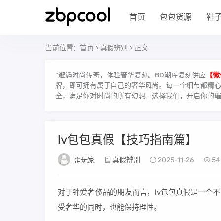
首页
包包货源
鞋
当前位置：
首页
>
真假辨别
> 正文
“邂逅时尚传奇，体验奢华复刻。BD潮库复刻供应
【微
牌，即可拥有属于自己的奢华风尚。每一个细节都精心雕
全，满足你对时尚的所有幻想。选择我们，开启你的璀
lv包包真假【技巧指南篇】
歪玩家
真假辨别
2025-11-26
54
对于钟爱奢侈品的朋友而言，lv包包真假是一个
受奢华的同时，也能保持理性。