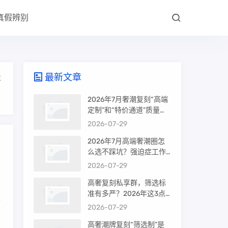
真假辨别
最新文章
大
2026年7月奢潮复刻“高端
定制”和“特价通道”质量差
很多吗？内行人说出真相
2026-07-29
2026年7月高端奢潮圈怎
么选不踩坑？强迫症工作
室的筛选机制是真相还是
2026-07-29
噱头
高奢复刻私享群，筛选标
准有多严？2026年这3点
享
才是真相
2026-07-29
高奢潮牌复刻“筛选制”是