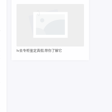
产
用
接
定
lv去专柜鉴定真假,带你了解它
颜
，
清