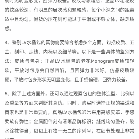
躺时无明显形变，回弹力较差。皮纹与颗粒感：正品LV老花皮
的纹路较深，有明显的层次感和颗粒感，每个小泡之间的距离
适中且均匀。假货的压花则可能过于平滑或不够立体，缺乏质
感。
4、鉴别LV水桶包的真伪需要综合考虑多个方面，包括皮质、五
金、刻印、走线、内标以及细节等。以下是一些具体的鉴别方
法：皮质与包身：正品LV水桶包的老花Monogram皮质较轻
软，平放时包身会自然凹陷，且回弹力非常好。仿品皮质较
硬，平放时包身形状无明显变化，且手感偏硬，回弹力较差。
5、除了上述方面外，还可以通过观察包包的整体造型、比例以
及重量等方面来判断其真伪。同时，购买时选择正规的渠道和
商家也是非常重要的。真品LV水桶包通常采用高级皮革，手感
柔软有弹性；金属配件刻有清晰品牌标识；缝线均匀整齐，胶
水涂抹得当；包包上有独一无二的序列号；在细节处理上非常