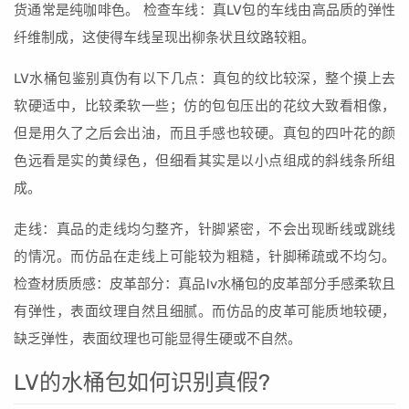
货通常是纯咖啡色。 检查车线：真LV包的车线由高品质的弹性
纤维制成，这使得车线呈现出柳条状且纹路较粗。
LV水桶包鉴别真伪有以下几点：真包的纹比较深，整个摸上去
软硬适中，比较柔软一些；仿的包包压出的花纹大致看相像，
但是用久了之后会出油，而且手感也较硬。真包的四叶花的颜
色远看是实的黄绿色，但细看其实是以小点组成的斜线条所组
成。
走线：真品的走线均匀整齐，针脚紧密，不会出现断线或跳线
的情况。而仿品在走线上可能较为粗糙，针脚稀疏或不均匀。
检查材质质感：皮革部分：真品lv水桶包的皮革部分手感柔软且
有弹性，表面纹理自然且细腻。而仿品的皮革可能质地较硬，
缺乏弹性，表面纹理也可能显得生硬或不自然。
LV的水桶包如何识别真假?