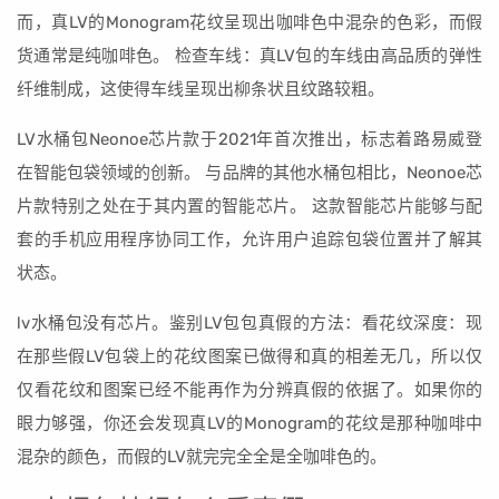
而，真LV的Monogram花纹呈现出咖啡色中混杂的色彩，而假
货通常是纯咖啡色。 检查车线：真LV包的车线由高品质的弹性
纤维制成，这使得车线呈现出柳条状且纹路较粗。
LV水桶包Neonoe芯片款于2021年首次推出，标志着路易威登
在智能包袋领域的创新。 与品牌的其他水桶包相比，Neonoe芯
片款特别之处在于其内置的智能芯片。 这款智能芯片能够与配
套的手机应用程序协同工作，允许用户追踪包袋位置并了解其
状态。
lv水桶包没有芯片。鉴别LV包包真假的方法：看花纹深度：现
在那些假LV包袋上的花纹图案已做得和真的相差无几，所以仅
仅看花纹和图案已经不能再作为分辨真假的依据了。如果你的
眼力够强，你还会发现真LV的Monogram的花纹是那种咖啡中
混杂的颜色，而假的LV就完完全全是全咖啡色的。