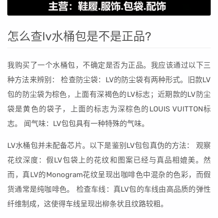
怎么查lv水桶包是不是正品?
我购买了一个水桶包，不确定是否为正品。我应该通过以下三
种方法来辨别： 检查防尘袋：LV的防尘袋有两种形式。旧款LV
包的防尘袋为棕色，上面有深褐色的LV标志；近期款的LV防尘
袋是黄色的袋子，上面的标志为深棕色的LOUIS VUITTON标
志。 闻气味：LV包包具有一种特殊的气味。
LV水桶包并未配备芯片。以下是鉴别LV包包真伪的方法： 观察
花纹深度：假LV包袋上的花纹和图案已经与真品相媲美。然
而，真LV的Monogram花纹呈现出咖啡色中混杂的色彩，而假
货通常是纯咖啡色。 检查车线：真LV包的车线由高品质的弹性
纤维制成，这使得车线呈现出柳条状且纹路较粗。