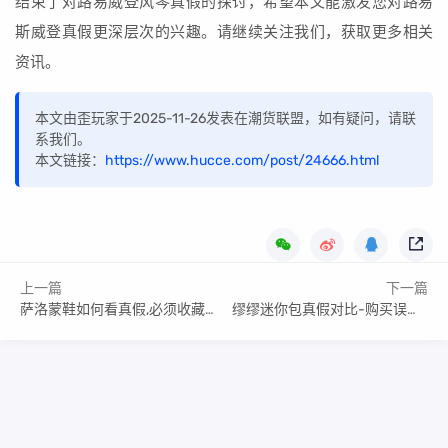
结束了对路易威登风琴真假的探讨，希望本文能激发您对路易
斯威登真假更深层次的兴趣。请继续关注我们，获取更多相关
资讯。
本文由歪玩家于2025-11-26发表在潮货联盟，如有疑问，请联
系我们。
本文链接：
https://www.hucce.com/post/24666.html
上一篇
下一篇
萨洛蒙鞋如何看真假,必须收藏起来
缪缪迷你包真假对比-购买误区,避开常见陷阱