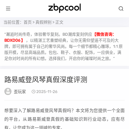
当前位置：
首页
>
真假辨别
> 正文
“邂逅时尚传奇，体验奢华复刻。BD潮库复刻供应
【微信咨询：
BDXD06 】
，以精湛工艺重塑经典，让你无需仰望遥不可及的大
牌，即可拥有属于自己的奢华风尚。每一个细节都精心雕琢，1:1 原
版开模，尽显高端品质。包包、鞋子、衣服、配饰，一应俱全，满
足你对时尚的所有幻想。选择我们，开启你的璀璨时尚之旅。”
路易威登风琴真假深度评测
歪玩家
2025-11-26
想要深入了解路易威登风琴真假吗？本文将为您提供一个全面
的平台，从路易斯威登真假的基础知识到行业动态，应有尽
有，让您成为这一领域的专家。