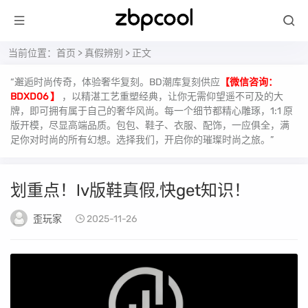
当前位置：
首页
>
真假辨别
> 正文
“邂逅时尚传奇，体验奢华复刻。BD潮库复刻供应
【微信咨询：
BDXD06 】
，以精湛工艺重塑经典，让你无需仰望遥不可及的大
牌，即可拥有属于自己的奢华风尚。每一个细节都精心雕琢，1:1 原
版开模，尽显高端品质。包包、鞋子、衣服、配饰，一应俱全，满
足你对时尚的所有幻想。选择我们，开启你的璀璨时尚之旅。”
划重点！lv版鞋真假,快get知识！
歪玩家
2025-11-26