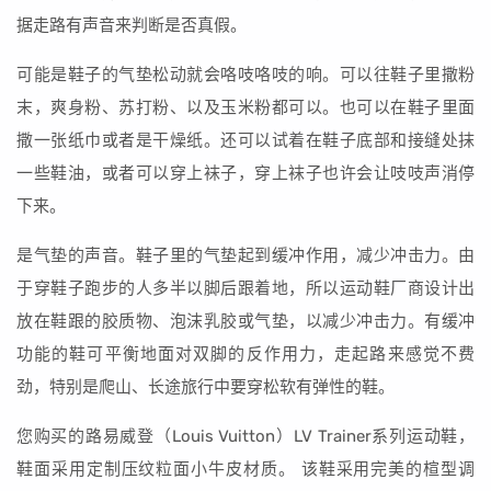
据走路有声音来判断是否真假。
可能是鞋子的气垫松动就会咯吱咯吱的响。可以往鞋子里撒粉
末，爽身粉、苏打粉、以及玉米粉都可以。也可以在鞋子里面
撒一张纸巾或者是干燥纸。还可以试着在鞋子底部和接缝处抹
一些鞋油，或者可以穿上袜子，穿上袜子也许会让吱吱声消停
下来。
是气垫的声音。鞋子里的气垫起到缓冲作用，减少冲击力。由
于穿鞋子跑步的人多半以脚后跟着地，所以运动鞋厂商设计出
放在鞋跟的胶质物、泡沫乳胶或气垫，以减少冲击力。有缓冲
功能的鞋可平衡地面对双脚的反作用力，走起路来感觉不费
劲，特别是爬山、长途旅行中要穿松软有弹性的鞋。
您购买的路易威登（Louis Vuitton）LV Trainer系列运动鞋，
鞋面采用定制压纹粒面小牛皮材质。 该鞋采用完美的楦型调