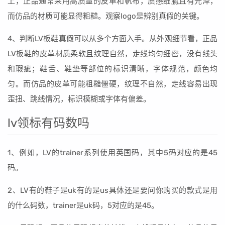
上，正品通常采用高质量的皮革和帆布，质感细腻且有光泽，
而仿品的材质可能显得粗糙。观察logo是辨别真假的关键。
4、判断LV板鞋真假可以从多个方面入手。从外观细节看，正品
LV板鞋的皮革材质柔软且纹理自然，走线均匀细密，没有线头
和瑕疵；鞋舌、鞋垫等部位的标识清晰，字体规范，颜色均
匀。而仿品的皮革可能粗糙僵硬，纹理不自然，走线容易出现
歪扭、跳线情况，标识模糊或字体有偏差。
lv领标有码数吗
1、例如，LV的trainer系列使用英国码，其中5码对应的是45
码。
2、LV有的鞋子是uk有的是us具体还是要问你购买的款式是用
的什么码数，trainer是uk码，5对应的是45。