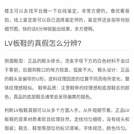
楼主可以去找平台做一下在线鉴定，非常方便的。像优奢易
拍，线上鉴定是可以自己选择鉴定师的，鉴定师还会指导你拍
细节图，快的话5分钟就能出结果，多方便啊。
LV板鞋的真假怎么分辨?
侧面鞋型：正品的鞋头修长，烫金字母下方的白色材料不会过
于靠前，后跟到鞋口的地方较直，弧度不大。 鞋头设计：正品
的鞋头呈偏窄的U形，皮料纹理因皮的位置不同而有所变化，整
体纹理感相似。 鞋带品质：注意鞋带的纹理感和底部鞋舌的颜
色，真品的底部鞋舌通常会呈现偏黄的银色。
判断LV板鞋真假可以从多个方面入手。从外观细节看，正品LV
板鞋的皮革材质柔软且纹理自然，走线均匀细密，没有线头和
瑕疵；鞋舌、鞋垫等部位的标识清晰，字体规范，颜色均匀。