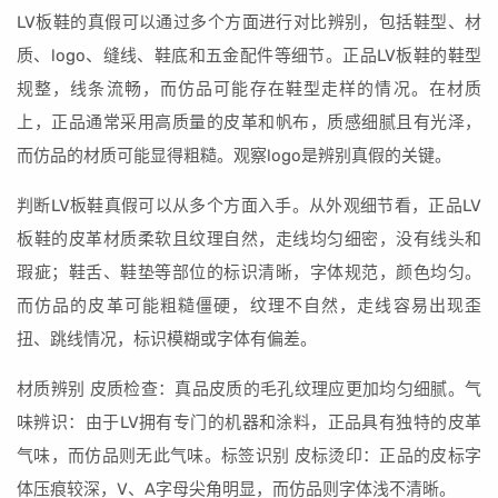
LV板鞋的真假可以通过多个方面进行对比辨别，包括鞋型、材
质、logo、缝线、鞋底和五金配件等细节。正品LV板鞋的鞋型
规整，线条流畅，而仿品可能存在鞋型走样的情况。在材质
上，正品通常采用高质量的皮革和帆布，质感细腻且有光泽，
而仿品的材质可能显得粗糙。观察logo是辨别真假的关键。
判断LV板鞋真假可以从多个方面入手。从外观细节看，正品LV
板鞋的皮革材质柔软且纹理自然，走线均匀细密，没有线头和
瑕疵；鞋舌、鞋垫等部位的标识清晰，字体规范，颜色均匀。
而仿品的皮革可能粗糙僵硬，纹理不自然，走线容易出现歪
扭、跳线情况，标识模糊或字体有偏差。
材质辨别 皮质检查：真品皮质的毛孔纹理应更加均匀细腻。气
味辨识：由于LV拥有专门的机器和涂料，正品具有独特的皮革
气味，而仿品则无此气味。标签识别 皮标烫印：正品的皮标字
体压痕较深，V、A字母尖角明显，而仿品则字体浅不清晰。