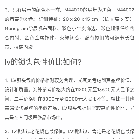
3、只有肩带的颜色不一样。M44020的肩带为黑色：M44022
的肩带为粉色：详细特征：20 x 20 x 15 cm （长 x 高 x 宽）
Monogram涂层帆布面料、彩色小牛皮饰边、彩色超细纤维粘
合内衬、金色金属饰件、束绳闭合、配有摁扣的可调节长包
带、拉链内袋。
lv的锁头包性价比如何?
1、LV锁头包的价格相对较为合理，尤其是考虑到其品牌价值、
设计和质量。海外参考价格大约在11200元至13600元人民币之
间，二手价格则在8000元至12000元人民币不等。相比于其他
高端奢侈品牌的类似产品，LV锁头包提供了较高的性价比，尤
其是在入门级奢侈品市场中。
2、lv锁头包老花颜色最保值。LV锁头包，肯定是老花颜色最保