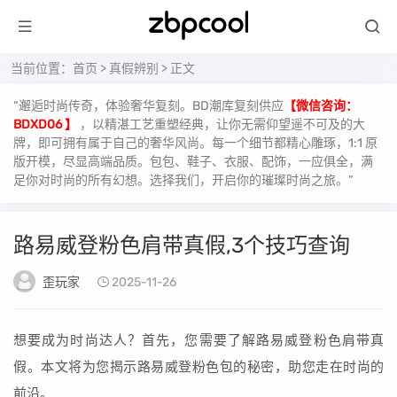
当前位置：
首页
>
真假辨别
> 正文
“邂逅时尚传奇，体验奢华复刻。BD潮库复刻供应
【微信咨询：
BDXD06 】
，以精湛工艺重塑经典，让你无需仰望遥不可及的大
牌，即可拥有属于自己的奢华风尚。每一个细节都精心雕琢，1:1 原
版开模，尽显高端品质。包包、鞋子、衣服、配饰，一应俱全，满
足你对时尚的所有幻想。选择我们，开启你的璀璨时尚之旅。”
路易威登粉色肩带真假,3个技巧查询
歪玩家
2025-11-26
想要成为时尚达人？首先，您需要了解路易威登粉色肩带真
假。本文将为您揭示路易威登粉色包的秘密，助您走在时尚的
前沿。