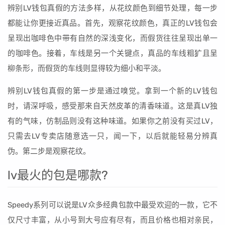
辨别LV钱包真假的方法多样，从花纹颜色到细节处理，每一步
都能让你更接近真品。首先，观察花纹颜色，真正的LV钱包会
呈现出咖啡色中带有自然的深浅变化，而假货往往呈现出单一
的咖啡色。接着，车线是另一个关键点，真品的车线粗犷且呈
柳条形，而假货的车线则显得较为细小和平淡。
辨别LV钱包真假的第一步是通过嗅觉。拿到一个新的LV钱包
时，请深呼吸，感受那来自天然皮革的清香味道。这是真LV独
有的气味，仿制品则没有这种味道。如果你之前没有买过LV，
只需去LV专卖店随意选一只，闻一下，以后就能轻易分辨真
伪。第二步是观察花纹。
lv最火的包是哪款?
Speedy系列可以说是LV众多经典包款中最受欢迎的一款，它不
仅尺寸丰富，从小号到大号应有尽有，而且价格也相对亲民，