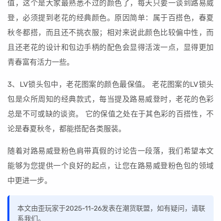
值，这个是大家最熟悉不过的颜色了，每天只要一谈到路易威
登，必须提到老花的经典颜色。原因简单：属于百搭色，春夏
秋冬都搭，而且还不挑衣服；相对来说此颜色比较偏中性，而
且还老花的设计和包边手柄的配色会显得活泼一点，显得更加
青春富有活力一些。
3、LV锁头包中，老花图案的颜色最保值。 老花图案的LV锁头
包是众所周知的经典款式，每当提及路易威登时，老花的色彩
总是不可或缺的谈资。 它的保值之处在于其色彩的百搭性，不
论是春夏秋冬，都能搭配各类服装。
随着对路易威登粉色肩带真假的讨论告一段落，我们希望本文
能够为您提供一个良好的起点，让您在路易威登粉色包的领域
中更进一步。
本文由歪玩家于2025-11-26发表在潮货联盟，如有疑问，请联
系我们。