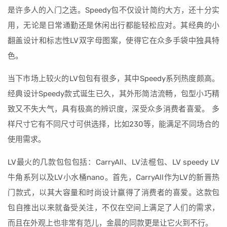
是许多人的入门之选。Speedy包不仅设计简约大方，还十分实
用，无论是日常通勤还是休闲出行都能轻松应对。其经典的小
翻盖设计和标志性LV双字母图案，使得它在众多手袋中独具特
色。
当下市场上较火的LV包包有很多，其中Speedy系列热度颇高。
经典设计Speedy款式诞生已久，其外形简洁流畅，包型小巧精
致又不失大气，具有极高的辨识度，深受众多消费者喜爱。 多
样尺寸它有不同尺寸可供选择，比如230等，能满足不同场合的
使用需求。
LV最火的几款包包包括：CarryAll、LV法棍包、LV speedy LV
牛角系列以及LV小水桶nano。首先，CarryAll作为LV的新晋热
门款式，以其大容量和时尚设计赢得了消费者的喜爱。这款包
包自推出以来就备受关注，不仅在空间上满足了人们的需求，
而且在外观上也非常有范儿，金晨的同款更是让它火到不行。