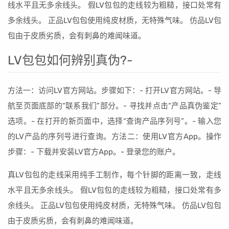
线水平且无多余线头。 假LV包包的走线较为粗糙，接口处常有
多余线头。 正品LV包包使用纯皮材质，无特殊气味。 仿品LV包
包由于皮质劣质，会有刺鼻的难闻味道。
LV包包如何辨别真伪?-
方法一：访问LV官方网站。步骤如下：- 打开LV官方网站。- 导
航至页面底部的“联系我们”部分。- 寻找并点击“产品真伪鉴定”
选项。- 在打开的新页面中，选择“查询产品序列号”。- 输入您
的LV产品的序列号进行查询。方法二：使用LV官方App。操作
步骤：- 下载并安装LV官方App。- 登录您的账户。
真LV包包的走线采用纯手工制作，每个针脚的距离一致，走线
水平且无多余线头。 假LV包包的走线较为粗糙，接口处常有多
余线头。 正品LV包包使用纯皮材质，无特殊气味。 仿品LV包包
由于皮质劣质，会有刺鼻的难闻味道。