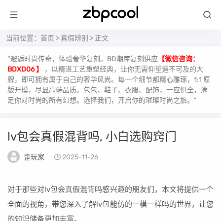
当前位置：
首页
>
真假辨别
> 正文
“邂逅时尚传奇，体验奢华复刻。BD潮库复刻供应
【微信咨询：
BDXD06 】
，以精湛工艺重塑经典，让你无需仰望遥不可及的大
牌，即可拥有属于自己的奢华风尚。每一个细节都精心雕琢，1:1 原
版开模，尽显高端品质。包包、鞋子、衣服、配饰，一应俱全，满
足你对时尚的所有幻想。选择我们，开启你的璀璨时尚之旅。”
lv包会真假混背吗, 小白选购窍门
歪玩家
2025-11-26
对于那些对lv包会真假混背吗感兴趣的朋友们，本文将提供一个
全面的视角，带您深入了解lv包能仿的一模一样吗的世界，让您
的知识储备更加丰富。