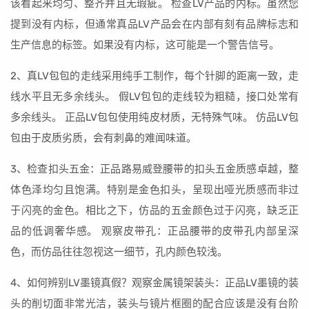
该看起来均匀、整齐并且无瑕疵。 检查LV产品的内标。虽然您
提到没有内标，但通常真品LV产品会在内部有刻有品牌标志和
生产信息的标签。如果没有内标，这可能是一个警告信号。
2、真LV包包的走线采用纯手工制作，每个针脚的距离一致，走
线水平且无多余线头。 假LV包包的走线较为粗糙，接口处常有
多余线头。 正品LV包包使用纯皮材质，无特殊气味。 仿品LV包
包由于皮质劣质，会有刺鼻的难闻味道。
3、检查扣头五金：正品路易威登腰带的扣头五金质感卓越，整
体色泽均匀且饱满。特别是金色扣头，呈现出哑光质感而非过
于闪亮的金色。相比之下，仿品的五金颜色过于闪亮，缺乏正
品的低调奢华感。 观察皮带孔：正品腰带的皮带孔内部呈深
色，而仿品往往忽视这一细节，孔内颜色较浅。
4、如何辨别LV墨镜真假？观察金属镜架装头：正品LV墨镜的装
头的削切面非常光洁，装头与镜片框圈的配合应该是没有台阶