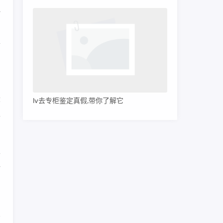
理
带
意
最
lv去专柜鉴定真假,带你了解它
取
性
料