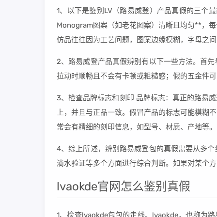
1、以下是鉴别LV（路易威登）产品真假的三个最简单
Monogram图案（如老花图案）清晰且均匀*
仿品往往因为工艺问题，图案边缘模糊，字母之间
2、路易威登产品真假辨别有以下一些方法。首先
拉动时顺畅且不会有卡顿或粗糙感；假的五金件可
3、检查品牌标志和刻印 品牌标志：真正的路易威
上，并且与正品一致。假冒产品的标志可能模糊不
常会有精细的刻印信息，如型号、材质、产地等。
4、综上所述，辨别路易威登包的真假需要从多个
滴水验证等多个方面进行综合判断。如果对某个方
lvaokde官网怎么鉴别真假
1、检查lvaokde包包的走线。lvaokde，也