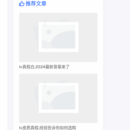
推荐文章
lv真假白,2024最新答案来了
晰
假
且
品
lv皮质真假,经验告诉你如何选购