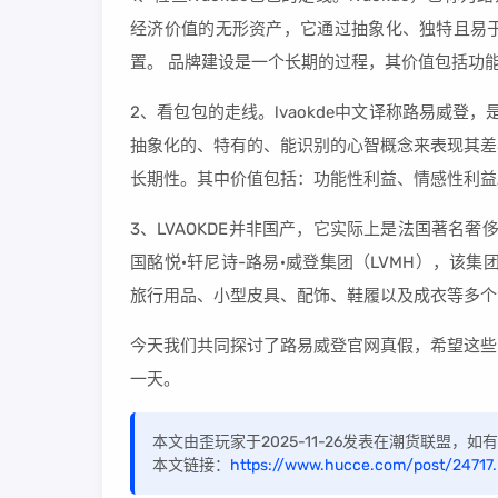
经济价值的无形资产，它通过抽象化、独特且易
置。 品牌建设是一个长期的过程，其价值包括功
2、看包包的走线。lvaokde中文译称路易威登，
抽象化的、特有的、能识别的心智概念来表现其差
长期性。其中价值包括：功能性利益、情感性利益
3、LVAOKDE并非国产，它实际上是法国著名奢侈品
国酩悦·轩尼诗-路易·威登集团（LVMH），该
旅行用品、小型皮具、配饰、鞋履以及成衣等多个
今天我们共同探讨了路易威登官网真假，希望这些
一天。
本文由歪玩家于2025-11-26发表在潮货联盟，
本文链接：
https://www.hucce.com/post/24717.