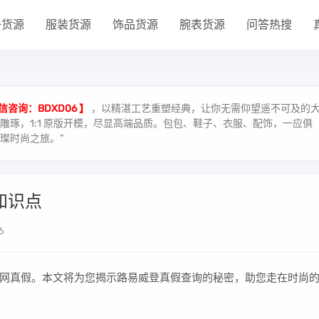
子货源
服装货源
饰品货源
腕表货源
问答热搜
信咨询：BDXD06 】
，以精湛工艺重塑经典，让你无需仰望遥不可及的
琢，1:1 原版开模，尽显高端品质。包包、鞋子、衣服、配饰，一应俱
璨时尚之旅。”
知识点
6
网真假。本文将为您揭示路易威登真假查询的秘密，助您走在时尚