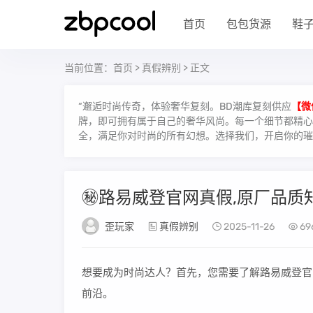
首页
包包货源
鞋
当前位置：
首页
>
真假辨别
> 正文
“邂逅时尚传奇，体验奢华复刻。BD潮库复刻供应
【微
牌，即可拥有属于自己的奢华风尚。每一个细节都精心雕
全，满足你对时尚的所有幻想。选择我们，开启你的璀
㊙️路易威登官网真假,原厂品质
歪玩家
真假辨别
2025-11-26
69
想要成为时尚达人？首先，您需要了解路易威登官
前沿。