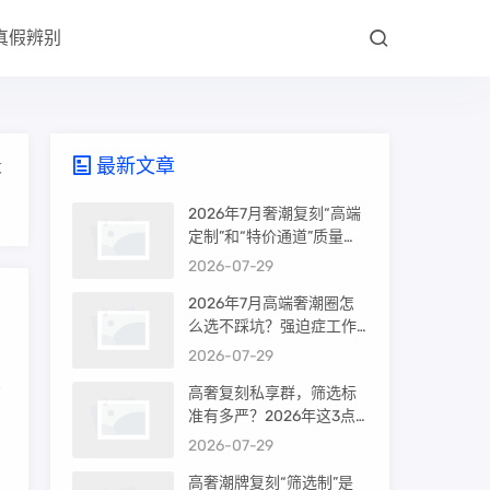
真假辨别
最新文章
大
2026年7月奢潮复刻“高端
定制”和“特价通道”质量差
很多吗？内行人说出真相
2026-07-29
2026年7月高端奢潮圈怎
么选不踩坑？强迫症工作
室的筛选机制是真相还是
2026-07-29
噱头
高奢复刻私享群，筛选标
准有多严？2026年这3点
的
才是真相
2026-07-29
高奢潮牌复刻“筛选制”是