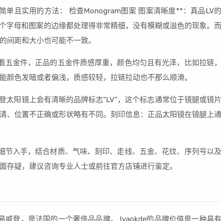
且实用的方法： 检查Monogram图案 图案清晰度**：真品LV
*，每个字母和图案的边缘都处理得非常精细，没有模糊或溢色的现象。
的间距和大小也可能不一致。
看五金件，正品的五金件质感厚重，颜色均匀且有光泽，比如拉链
能颜色发暗或者偏浅，质感较轻，拉链拉动也不那么顺滑。
登太阳镜上会有清晰的品牌标志“LV”，这个标志通常位于镜腿或镜
清、位置不正确或形状略有不同。刻印信息：正品太阳镜在镜腿上
细节入手，结合材质、气味、刻印、走线、五金、花纹、序列号以
面存疑，建议咨询专业人士或前往官方店铺进行鉴定。
称为路易威登，是法国的一个奢侈品品牌。 lvaokde的品牌价值是一种具