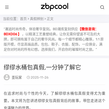
当前位置：
首页
>
真假辨别
> 正文
“邂逅时尚传奇，体验奢华复刻。BD潮库复刻供应
【微信咨询：
BDXD06 】
，以精湛工艺重塑经典，让你无需仰望遥不可及的大
牌，即可拥有属于自己的奢华风尚。每一个细节都精心雕琢，1:1 原
版开模，尽显高端品质。包包、鞋子、衣服、配饰，一应俱全，满
足你对时尚的所有幻想。选择我们，开启你的璀璨时尚之旅。”
缪缪水桶包真假,一分钟了解它
歪玩家
2025-11-26
在追求时尚与个性的今天，了解缪缪水桶包真假变得尤为重
要。本文将为您讲述缪缪女包真假背后的故事，带您走进这个
充满魅力的世界。