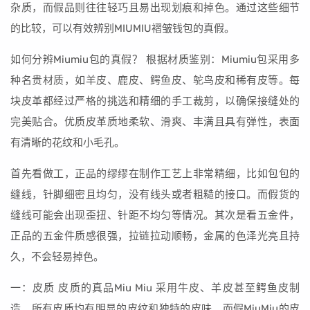
杂质，而假品则往往轻巧且易出现划痕和掉色。通过这些细节
的比较，可以有效辨别MIUMIU褶皱钱包的真假。
如何分辨Miumiu包的真假？ 根据材质鉴别：Miumiu包采用多
种名贵材质，如羊皮、鹿皮、鳄鱼皮、鸵鸟皮和稀有皮等。每
块皮革都经过严格的挑选和精细的手工裁剪，以确保接缝处的
完美贴合。优质皮革质地柔软、滑爽、丰满且具有弹性，表面
有清晰的花纹和小毛孔。
首先看做工，正品的缪缪在制作工艺上非常精细，比如包包的
缝线，针脚细密且均匀，没有线头或者粗糙的接口。而假货的
缝线可能会出现歪扭、针距不均匀等情况。其次是看五金件，
正品的五金件质感很强，拉链拉动顺畅，金属的色泽光亮且持
久，不会轻易掉色。
一：皮质 皮质的真品Miu Miu 采用牛皮、羊皮甚至鳄鱼皮制
造。所有皮质均有明显的皮纹和独特的皮味。而假MiuMiu的皮