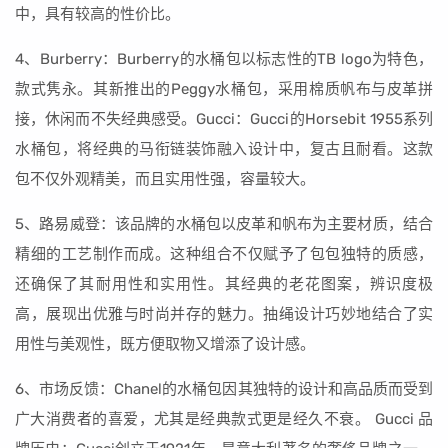
中，具有较高的性价比。
4、Burberry：Burberry的水桶包以标志性的TB logo为特色，
款式隽永。其新推出的Peggy水桶包，采用棉质帆布与皮革拼
接，休闲而不失经典感受。Gucci：Gucci的Horsebit 1955系列
水桶包，将经典的马衔链装饰融入设计中，复古且耐看。这款
包不仅外观精美，而且实用性强，容量较大。
5、路易威登：该品牌的水桶包以皮革和帆布为主要材质，结合
精细的工艺制作而成。这种组合不仅赋予了包包独特的质感，
还确保了其耐用性和实用性。其经典的老花图案，辨识度极
高，展现出优雅与时尚并存的魅力。抽绳设计巧妙地结合了实
用性与美观性，既方便取物又增添了设计感。
6、市场反馈：Chanel的水桶包因其独特的设计和高品质而受到
广大消费者的喜爱，尤其是经典款式更是经久不衰。 Gucci 品