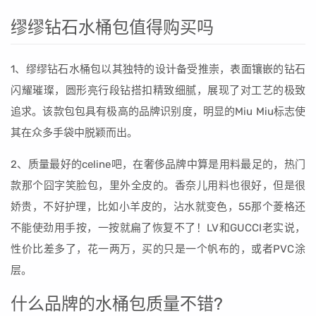
缪缪钻石水桶包值得购买吗
1、缪缪钻石水桶包以其独特的设计备受推崇，表面镶嵌的钻石
闪耀璀璨，圆形亮行段钻搭扣精致细腻，展现了对工艺的极致
追求。该款包包具有极高的品牌识别度，明显的Miu Miu标志使
其在众多手袋中脱颖而出。
2、质量最好的celine吧，在奢侈品牌中算是用料最足的，热门
款那个囧字笑脸包，里外全皮的。香奈儿用料也很好，但是很
娇贵，不好护理，比如小羊皮的，沾水就变色，55那个菱格还
不能使劲用手按，一按就扁了恢复不了！LV和GUCCI老实说，
性价比差多了，花一两万，买的只是一个帆布的，或者PVC涂
层。
什么品牌的水桶包质量不错?