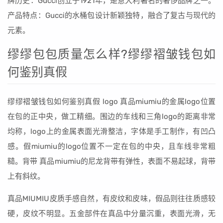
牌历史：Gucci创立于1921年，是意大利著名的奢侈品牌之一。
产品特点：Gucci的水桶包设计新颖独特，融合了复古与现代的
元素。
缪缪包包质量怎么样?缪缪褶皱钱包如
何鉴别真假
缪缪褶皱钱包如何鉴别真假 logo 真品miumiu的金属logo位置
在包的正中央，做工精细。围边的车线和三角logo的距离非常
均称，logo上的金属表面光滑整洁，字体是手工制作，有凹凸
感。假miumiu的logo位置不一定在包的中央，且车线非常粗
糙。背带 真品miumiu的尼龙背带有弹性，表面不易起球，背带
上有斜纹。
真品MIUMIU皮质手感自然，有皮纹和皮味，假品则往往质感较
硬，皮纹不明显。五金部件在真品中分量沉重，表面光滑，无