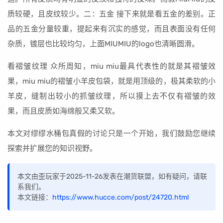
质较硬，且皮纹较少。二：五金 接下来就是看五金的差别。正
品的五金分量较重，提起来有沉实的感觉，而且表面没有任何
杂质，镀层也比较均匀，上面MIUMIU的logo也清晰圆滑。
看褶皱纹理 众所周知，miu miu最具代表性的就是其褶皱效
果，miu miu的褶皱小羊皮包袋，就是用顶级的，极其柔软的小
羊皮，缝制出较小的抓皱纹理，所以摸上去不仅有褶皱的效
果，而且皮质如海绵般又柔又软。
本文对缪缪水桶包真假的讨论只是一个开始，我们鼓励您继续
探索并扩展您的知识视野。
本文由歪玩家于2025-11-26发表在潮货联盟，如有疑问，请联
系我们。
本文链接：
https://www.hucce.com/post/24720.html