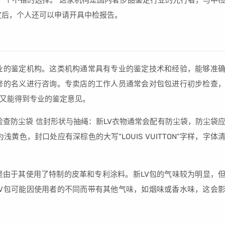
一个不错的选择。 这家机构是国内奢侈品鉴定行业的先行者，与中
定后，个人还可以申请开具中检报告。
业的鉴定机构。这类机构通常具有专业的鉴定技术和经验，能够准
修的名义进行咨询。专卖店的工作人员通常会对包包进行初步检查
又能得到专业的鉴定意见。
检查防尘袋 信封形状与抽绳：新LV衣物通常会配有防尘袋，防尘袋
色，封口处应有深棕色的大写“LOUIS VUITTON”字样，字体
是由于其使用了特制的皮革和专利涂料。新LV包的气味较为明显，
V包可能因使用者的不同而带有其他气味，如烟味或香水味，这会