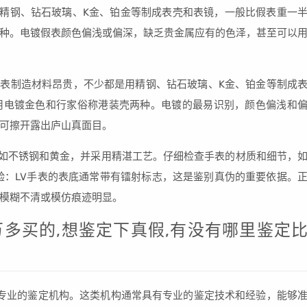
如精钢、钻石玻璃、K金、铂金等制成表壳和表镜，一般比假表重一
种。电镀假表颜色偏浅或偏深，缺乏贵金属应有的色泽，甚至可以
LV表制造材料昂贵，不少都是用精钢、钻石玻璃、K金、铂金等制成
用电镀金色和行家俗称港装壳两种。电镀的最易识别，颜色偏浅和
可擦开露出庐山真面目。
，如不锈钢和黄金，并采用精湛工艺。仔细检查手表的材质和细节，
验：LV手表的表底通常带有镭射标志，这是鉴别真伪的重要依据。
模糊不清或模仿痕迹明显。
一万多买的,想鉴定下真假,有没有哪里鉴定
择专业的鉴定机构。这类机构通常具有专业的鉴定技术和经验，能够