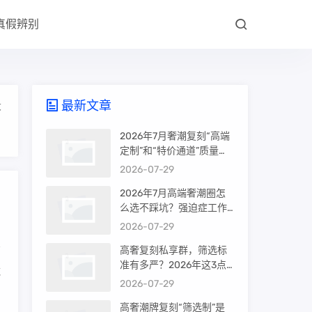
真假辨别
最新文章
大
2026年7月奢潮复刻“高端
定制”和“特价通道”质量差
很多吗？内行人说出真相
2026-07-29
2026年7月高端奢潮圈怎
么选不踩坑？强迫症工作
室的筛选机制是真相还是
2026-07-29
噱头
高奢复刻私享群，筛选标
准有多严？2026年这3点
域
才是真相
2026-07-29
高奢潮牌复刻“筛选制”是