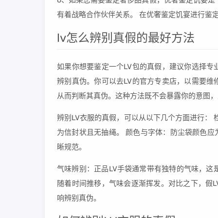
6、如果您需要鉴定奢侈品真假，优奢鉴定饥宴是
有着战略合作伙伴关系。 在优奢鉴定饥宴进行鉴
lv怎么辨别真假的最好方法
如果你想要鉴定一个LV包的真假，建议你选择专
辨别真伪。你可以去LV的官方专卖店，以需要维
从而判断其真伪。这种方法既不会暴露你的意图，
辨别LV衣服的真假，可以从以下几个方面进行： 
为信封状且无抽绳。 颜色与字体：防尘袋颜色应为浅黄
晰规范。
气味辨别：正品LV手袋通常带有独特的气味，这
随着时间推移，气味会逐渐挥发。对比之下，假L
响辨别真伪。