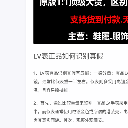
LV表正品如何识别真假
1、LV表真品识别真假有五招：一掂分量：真品
镜，通常比假表重一半左右。假表则多采用电镀
泽，且容易擦拭掉。
2、首先，通过比较重量来鉴别。真品LV手表采
半。而假表通常使用电镀金色或所谓的港装壳，电
露其真实面貌。其次，观察外观细节。