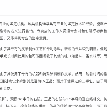
择专业的鉴定机构。这类机构通常具有专业的鉴定技术和经验，能够
要维修的名义进行咨询。专卖店的工作人员通常会对包包进行初步
图，又能得到专业的鉴定意见。
这是由于其专有的皮革制作工艺和专利涂料。新包的气味较为明显，但
手或长时间使用的包可能因吸收了其他气味（如烟味、香水味等）
这是由于其使用了专有的机器和特殊涂料制作皮革。然而，随着时间的
通过嗅觉来辨别其是否为LV正品；而对于使用过的二手包，由于
别真伪。
刻印。观察“R”字母的右腿，正品的右腿与“P”字母的垂直线相交。
区别。接下来，检查缝线的质量。仿品的缝线通常是亮金黄色，而正