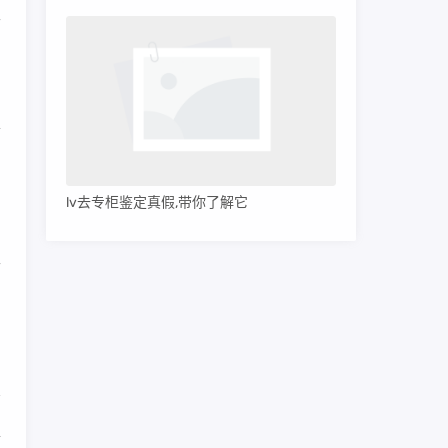
半
用
表
偏
lv去专柜鉴定真假,带你了解它
如
正
比
准