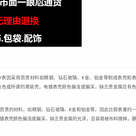
LV表因采用昂贵材料如精钢、钻石玻璃、K金、铂金等制成表壳和
金色或所谓的港装壳，电镀表壳颜色偏浅或偏深，缺乏贵金属应有
用昂贵的材料，如精钢、钻石玻璃、K金和铂金等，因此比假表重约
镀表壳颜色偏浅或偏深，缺乏贵金属的光泽，且容易被布料擦掉，