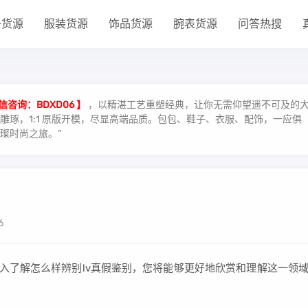
子货源
服装货源
饰品货源
腕表货源
问答热搜
信咨询：BDXD06 】
，以精湛工艺重塑经典，让你无需仰望遥不可及的
琢，1:1 原版开模，尽显高端品质。包包、鞋子、衣服、配饰，一应俱
璨时尚之旅。”
6
深入了解怎么样辨别lv真假鉴别，您将能够更好地欣赏和理解这一领