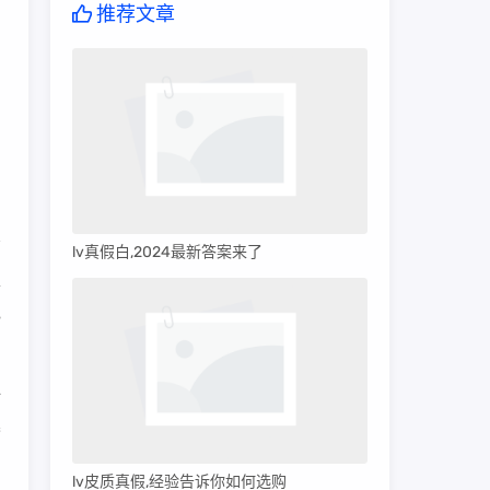
推荐文章
lv真假白,2024最新答案来了
表
色
一
暴
lv皮质真假,经验告诉你如何选购