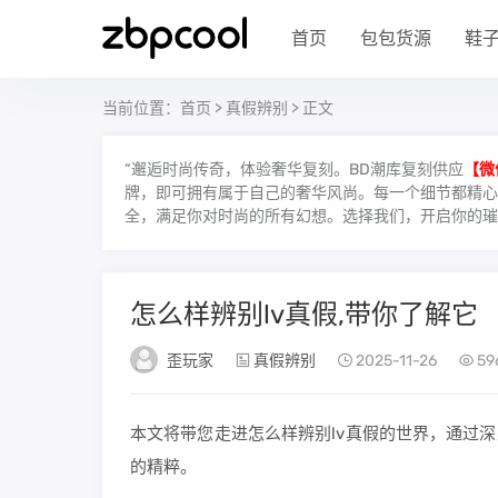
首页
包包货源
鞋
当前位置：
首页
>
真假辨别
> 正文
“邂逅时尚传奇，体验奢华复刻。BD潮库复刻供应
【微
牌，即可拥有属于自己的奢华风尚。每一个细节都精心雕
全，满足你对时尚的所有幻想。选择我们，开启你的璀
怎么样辨别lv真假,带你了解它
歪玩家
真假辨别
2025-11-26
59
本文将带您走进怎么样辨别lv真假的世界，通过
的精粹。