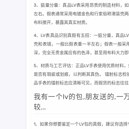
3、掂量分量：真品LV表采用昂贵的制造材料，
左右。假表通常采用电镀金色和行家俗称港装壳两
布料擦开，暴露其真实材质。
4、LV表真品识别真假有五招：一掂分量，真品
壳和表镜，一般比假表重一半左右；假表一般采
深，完全无贵金属应有的色泽，甚至用布料大力即
5、材质与工艺评估：正品LV手表使用优质材料
是否有瑕疵或划痕，以判断其真伪。 镭射标志检
品手表的镭射标志应清晰可见，而假货的标志往往
我有一个lv的包,朋友送的,
较...
1、如果你想要鉴定一个LV包的真假，建议你选