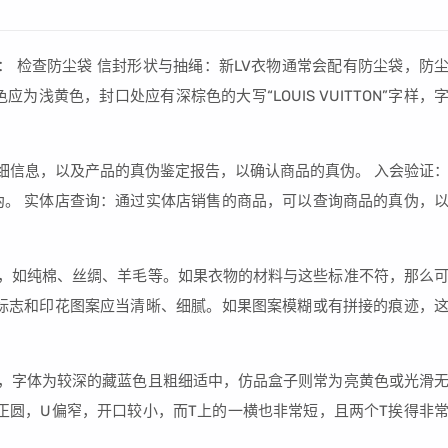
： 检查防尘袋 信封形状与抽绳：新LV衣物通常会配有防尘袋，防
浅黄色，封口处应有深棕色的大写“LOUIS VUITTON”字样，
详细信息，以及产品的真伪鉴定报告，以确认商品的真伪。 入会验证
伪。 实体店查询：通过实体店销售的商品，可以查询商品的真伪，
维，如纯棉、丝绸、羊毛等。如果衣物的材料与这些标准不符，那么
牌标志和印花图案应当清晰、细腻。如果图案模糊或有拼接的痕迹，
暗，字体为较深的藏蓝色且粗细适中，仿品盒子则常为亮黄色或光滑
是正圆，U偏窄，开口较小，而T上的一横也非常短，且两个T挨得非