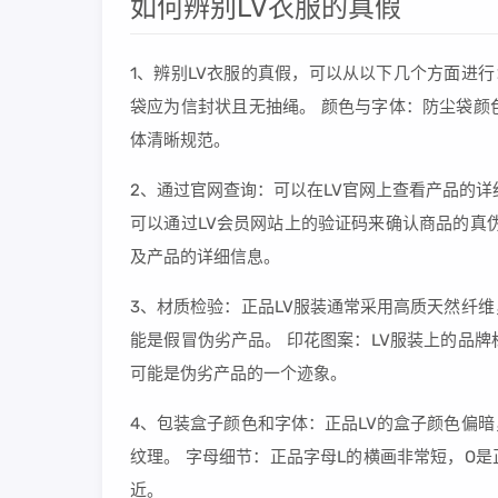
如何辨别LV衣服的真假
1、辨别LV衣服的真假，可以从以下几个方面进行
袋应为信封状且无抽绳。 颜色与字体：防尘袋颜色应为
体清晰规范。
2、通过官网查询：可以在LV官网上查看产品的
可以通过LV会员网站上的验证码来确认商品的真
及产品的详细信息。
3、材质检验：正品LV服装通常采用高质天然纤
能是假冒伪劣产品。 印花图案：LV服装上的品
可能是伪劣产品的一个迹象。
4、包装盒子颜色和字体：正品LV的盒子颜色偏
纹理。 字母细节：正品字母L的横画非常短，O
近。