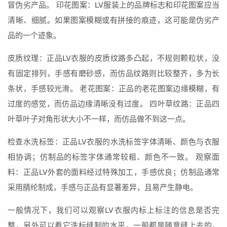
冒伪劣产品。 印花图案：LV服装上的品牌标志和印花图案应当
清晰、细腻。如果图案模糊或有拼接的痕迹，这可能是伪劣产
品的一个迹象。
皮质纹理：正品LV衣服的皮质纹路多凸起，不规则颗粒状，没
有固定排列，手感有磨砂感，而仿品纹路则比较整齐，多为长
条状，手感较光滑。 老花图案：正品的老花图案边缘模糊，有
过度的感觉，而仿品边缘清晰没有过度。 四叶草纹路：正品四
叶草叶子对角形状大小不一样，而仿品做不到这一点。
检查水洗标签：正品LV衣服的水洗标签字体清晰、颜色与衣服
相协调；仿制品的标签字体通常较粗、颜色不一致。 观察面
料：正品LV外套的面料经过特殊加工，手感优良；仿制品通常
采用腈纶制成，手感与正品有显著差异，且易产生静电。
一般情况下，我们可以观察LV衣服内标上标注的信息是否完
整，另外可以看它洗标缝制的水平，一般都是随意缝上去的，