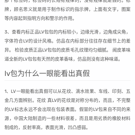
那个标签码，标签码的长短有规律的，没有规律就是假的。标
牌，顾名思义就是用于制作标识的指示牌，上面有文字，图案
等内容起到指明方向和警示的作用。
3、查看内标正品LV包包的内标较小，边缘光滑，边角成尖角，
字体符合LV的设计风格。仿品在内标部分往往存在细节上的差
异。 检验皮质正品LV包包的皮质毛孔纹理均匀细腻。 闻皮革味
道全新的LV包包有天然的皮革香味，仿品则没有这种味道。
lv包为什么一眼能看出真假
1、LV一眼能看出真假可以从花纹、滴水效果、车线、印刻、五
金几方面辨别。花纹 真LV的花纹是对称分布的，而且，不完整
的LV标志永远不会出现在包装表面。假冒的LV包来自不同的来
源，中国大陆制造的一些材料很差，而且是用劣质的橡胶材料
制成的，反射率高，表面光滑，凹凸感弱。