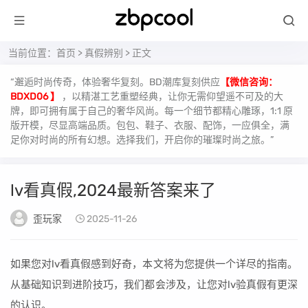
当前位置：
首页
>
真假辨别
> 正文
“邂逅时尚传奇，体验奢华复刻。BD潮库复刻供应
【微信咨询：
BDXD06 】
，以精湛工艺重塑经典，让你无需仰望遥不可及的大
牌，即可拥有属于自己的奢华风尚。每一个细节都精心雕琢，1:1 原
版开模，尽显高端品质。包包、鞋子、衣服、配饰，一应俱全，满
足你对时尚的所有幻想。选择我们，开启你的璀璨时尚之旅。”
lv看真假,2024最新答案来了
歪玩家
2025-11-26
如果您对lv看真假感到好奇，本文将为您提供一个详尽的指南。
从基础知识到进阶技巧，我们都会涉及，让您对lv验真假有更深
的认识。