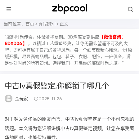
当前位置：
首页
>
真假辨别
> 正文
“邂逅时尚传奇，体验奢华复刻。BD潮库复刻供应
【微信咨询：
BDXD06 】
，以精湛工艺重塑经典，让你无需仰望遥不可及的大
牌，即可拥有属于自己的奢华风尚。每一个细节都精心雕琢，1:1 原
版开模，尽显高端品质。包包、鞋子、衣服、配饰，一应俱全，满
足你对时尚的所有幻想。选择我们，开启你的璀璨时尚之旅。”
中古lv真假鉴定,你解锁了哪几个
歪玩家
2025-11-26
对于钟爱奢侈品的朋友而言，中古lv真假鉴定是一个不可忽视的
话题。本文将为您详细讲解中古lv真假鉴定视频，让您在享受奢
华的同时，也能保持理性。