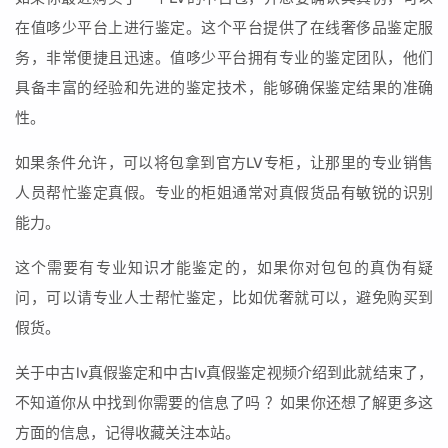
在值哆少平台上进行鉴定。这个平台提供了在线奢侈品鉴定服
务，非常便捷且迅速。值哆少平台拥有专业的鉴定团队，他们
具备丰富的经验和先进的鉴定技术，能够确保鉴定结果的准确
性。
如果条件允许，可以将包拿到官方LV专柜，让那里的专业销售
人员帮忙鉴定真假。专业的柜姐通常对真假货品有敏锐的识别
能力。
这个需要有专业知识才能鉴定的，如果你对包包的真伪有疑
问，可以请专业人士帮忙鉴定，比如优奢就可以，避免购买到
假货。
关于中古lv真假鉴定和中古lv真假鉴定视频介绍到此就结束了，
不知道你从中找到你需要的信息了吗 ？如果你还想了解更多这
方面的信息，记得收藏关注本站。