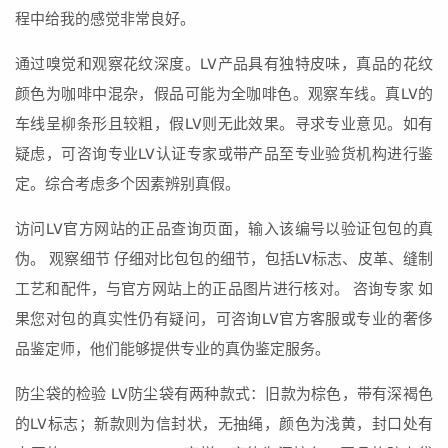
程中给我的感觉非常良好。
通过嗅觉和观察花纹深度。LV产品具有独特皮味，真品的花纹
颜色为咖啡中混杂，假品可能为全咖啡色。观察车线。真LV的
车线呈柳条形且较粗，假LV则无此效果。寻求专业意见。如有
疑虑，可咨询专业LV认证专家或带产品至专业验货机构进行鉴
定。综合考虑多个因素辨别真假。
访问LV官方网站的正品查询页面，输入该编号以验证包包的真
伪。 观察细节 仔细对比包包的细节，包括LV标志、皮革、缝制
工艺和配件，与官方网站上的正品图片进行核对。 咨询专家 如
果您对包的真实性仍有疑问，可咨询LV官方客服或专业的奢侈
品鉴定师，他们能够提供专业的真伪鉴定服务。
防尘袋的检验 LV防尘袋有两种款式：旧款为棕色，带有深褐色
的LV标志；新款则为信封状，无抽绳，颜色为浅黄，封口处有