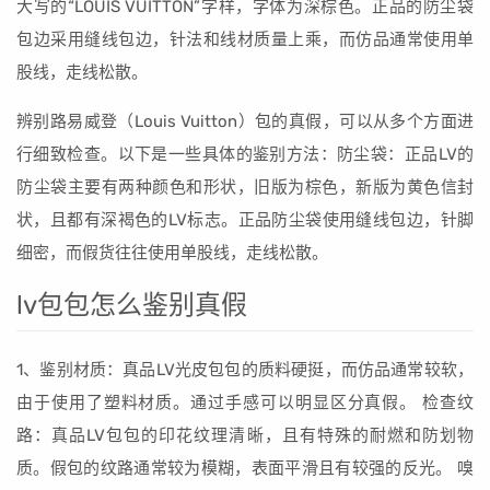
大写的“LOUIS VUITTON”字样，字体为深棕色。正品的防尘袋
包边采用缝线包边，针法和线材质量上乘，而仿品通常使用单
股线，走线松散。
辨别路易威登（Louis Vuitton）包的真假，可以从多个方面进
行细致检查。以下是一些具体的鉴别方法：防尘袋：正品LV的
防尘袋主要有两种颜色和形状，旧版为棕色，新版为黄色信封
状，且都有深褐色的LV标志。正品防尘袋使用缝线包边，针脚
细密，而假货往往使用单股线，走线松散。
lv包包怎么鉴别真假
1、鉴别材质：真品LV光皮包包的质料硬挺，而仿品通常较软，
由于使用了塑料材质。通过手感可以明显区分真假。 检查纹
路：真品LV包包的印花纹理清晰，且有特殊的耐燃和防划物
质。假包的纹路通常较为模糊，表面平滑且有较强的反光。 嗅