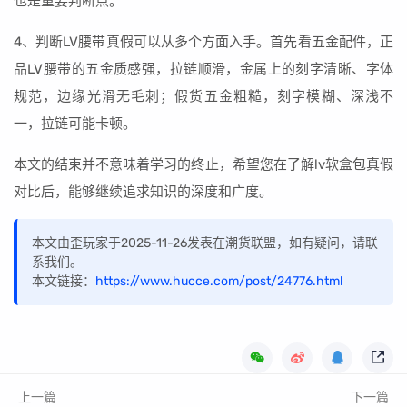
也是重要判断点。
4、判断LV腰带真假可以从多个方面入手。首先看五金配件，正
品LV腰带的五金质感强，拉链顺滑，金属上的刻字清晰、字体
规范，边缘光滑无毛刺；假货五金粗糙，刻字模糊、深浅不
一，拉链可能卡顿。
本文的结束并不意味着学习的终止，希望您在了解lv软盒包真假
对比后，能够继续追求知识的深度和广度。
本文由歪玩家于2025-11-26发表在潮货联盟，如有疑问，请联
系我们。
本文链接：
https://www.hucce.com/post/24776.html
上一篇
下一篇