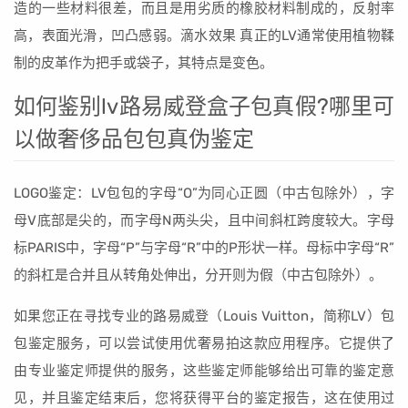
造的一些材料很差，而且是用劣质的橡胶材料制成的，反射率
高，表面光滑，凹凸感弱。滴水效果 真正的LV通常使用植物鞣
制的皮革作为把手或袋子，其特点是变色。
如何鉴别lv路易威登盒子包真假?哪里可
以做奢侈品包包真伪鉴定
LOGO鉴定：LV包包的字母“O”为同心正圆（中古包除外），字
母V底部是尖的，而字母N两头尖，且中间斜杠跨度较大。字母
标PARIS中，字母“P”与字母“R”中的P形状一样。母标中字母“R”
的斜杠是合并且从转角处伸出，分开则为假（中古包除外）。
如果您正在寻找专业的路易威登（Louis Vuitton，简称LV）包
包鉴定服务，可以尝试使用优奢易拍这款应用程序。它提供了
由专业鉴定师提供的服务，这些鉴定师能够给出可靠的鉴定意
见，并且鉴定结束后，您将获得平台的鉴定报告，这在使用过