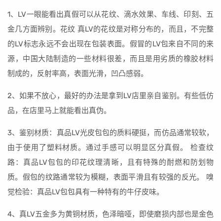
1、LV一眼能看出真假可以从花纹、滴水效果、车线、印刻、五
金几方面辨别。花纹 真LV的花纹是对称分布的，而且，不完整
的LV标志永远不会出现在包装表面。假冒的LV包来自不同的来
源，中国大陆制造的一些材料很差，而且是用劣质的橡胶材料
制成的，反射率高，表面光滑，凹凸感弱。
2、如果不放心，最好的办法是拿到LV店里亲自鉴别。有些低仿
品，在店里马上就能看出真伪。
3、鉴别材质：真品LV光皮包包的质料硬挺，而仿品通常较软，
由于使用了塑料材质。通过手感可以明显区分真假。 检查纹
路：真品LV包包的印花纹理清晰，且有特殊的耐燃和防划物
质。假包的纹路通常较为模糊，表面平滑且有较强的反光。 嗅
觉检验：真品LV包包具有一种特有的牛仔皮味。
4、真LV五金多为黄铜材质，色泽暗哑，即使磨损内部也是金色