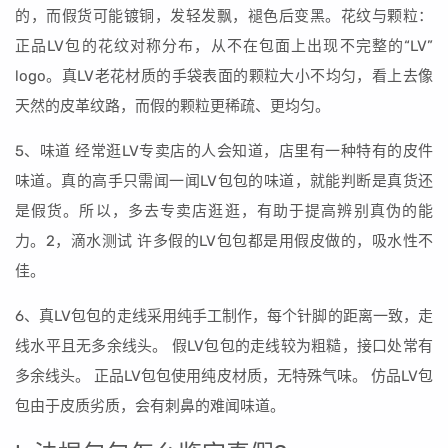
的，而假货可能镀铜，发轻发飘，褪色后变黑。花纹与颗粒：
正品LV包的花纹对称分布，从不在包面上出现不完整的“LV”
logo。真LV老花材质的手袋表面的颗粒大小不均匀，看上去像
天然的皮革纹路，而假的颗粒更稀疏、更均匀。
5、味道 经常逛LV专卖店的人会知道，店里有一种特有的皮件
味道。真的高手只需闻一闻LV包包的味道，就能判断是真货还
是假货。所以，多去专卖店逛逛，有助于提高辨别真伪的能
力。2，滴水测试 许多假的LV包包都是用假皮做的，吸水性不
佳。
6、真LV包包的走线采用纯手工制作，每个针脚的距离一致，走
线水平且无多余线头。 假LV包包的走线较为粗糙，接口处常有
多余线头。 正品LV包包使用纯皮材质，无特殊气味。 仿品LV包
包由于皮质劣质，会有刺鼻的难闻味道。