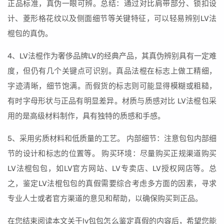
正品标准，真伪一眼可辨。总结：通过对比肩带部分、锁扣设
计、菱形格花纹以及侧面细节等关键特征，可以轻易辨别LV法
棍包的真伪。
4、LV法棍作为奢侈品牌LV的经典产品，其真伪辨别具有一定难
度，但仍有几个关键点可识别。真品法棍在标志上做工精细，
字迹清晰，细节饱满。而假货的标志则可能显得模糊或粗糙，
有时字母形状与正品有明显差异。材质与质感对比 LV法棍包采
用的是高级材料制作，具有独特的质感和手感。
5、采用劣质材料和低质量的工艺。 内部细节：注意包包内部细
节的设计和标志的位置等。 购买环境：尽量购买正规渠道购买
LV法棍包包，如LV官方网站、LV专卖店、LV授权网店等。总
之，鉴定LV法棍包包的真假需要综合考虑多方面的因素，寻求
专业人士或者官方渠道的意见和帮助，以确保购买到正品。
在您结束阅读本文关于lv包包怎么鉴定真假的内容后，希望您能