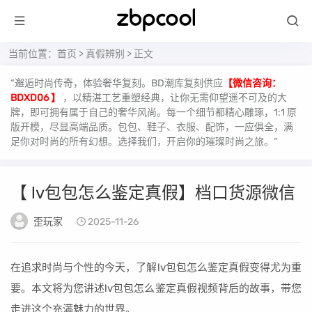
当前位置：
首页
>
真假辨别
> 正文
“邂逅时尚传奇，体验奢华复刻。BD潮库复刻供应
【微信咨询：
BDXD06 】
，以精湛工艺重塑经典，让你无需仰望遥不可及的大
牌，即可拥有属于自己的奢华风尚。每一个细节都精心雕琢，1:1 原
版开模，尽显高端品质。包包、鞋子、衣服、配饰，一应俱全，满
足你对时尚的所有幻想。选择我们，开启你的璀璨时尚之旅。”
【 lv包包怎么鉴定真假】档口货源微信
歪玩家
2025-11-26
在追求时尚与个性的今天，了解lv包包怎么鉴定真假变得尤为重
要。本文将为您讲述lv包包怎么鉴定真假视频背后的故事，带您
走进这个充满魅力的世界。