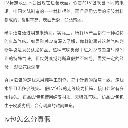
LV标志永远不会出现在包装表面。假冒的LV包来自不同的来
源，中国大陆制造的一些材料很差，而且是用劣质的橡胶材料
制成的，反射率高，表面光滑，凹凸感弱。
老手通常通过嗅觉来辨别。实际上，所有LV产品都有一种独特
的皮革气味。如果你对LV有深入了解，你就能通过这种气味判
断手袋是真品还是仿品。这种气味类似于进入LV专卖店时能闻
到的特殊气味，但仅凭嗅觉判断真假并不容易，需要一定的经
验。 观察花纹深度。
真LV包包的走线采用纯手工制作，每个针脚的距离一致，走线
水平且无多余线头。 假LV包包的走线较为粗糙，接口处常有多
余线头。 正品LV包包使用纯皮材质，无特殊气味。 仿品LV包包
由于皮质劣质，会有刺鼻的难闻味道。
lv包怎么分真假