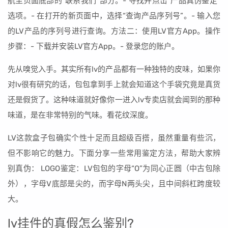
航至页面底部的“联系我们”部分。- 寻找并点击“产品真伪鉴定”
选项。- 在打开的新页面中，选择“查询产品序列号”。- 输入您
的LV产品的序列号进行查询。方法二：使用LV官方App。操作
步骤：- 下载并安装LV官方App。- 登录您的账户。
先从嗅觉入手。其实所有lv的产品都有一种独特的皮味，如果你
对lv很有研究的话，包包拿到手上就会知道这个手袋究竟是真货
还是假货了。这种味道就好像你一进入lv专卖店就会闻到的那种
味道，是在非常特别的气味。看花纹深度。
LV这款盒子包确实个性十足而且超级百搭，虽然重量有些沉，
但不影响它的魅力。下面分享一些常用鉴定方法，帮助大家辨
别真伪： LOGO鉴定：LV包包的字母“O”为同心正圆（中古包除
外），字母V底部是尖的，而字母N两头尖，且中间斜杠跨度较
大。
lv挂件的真假怎么鉴别?