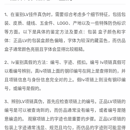
1、在鉴别LV挂件真伪时，需要综合考虑多个细节特征，包括包
装、皮质、缝线、五金件、LOGO、产地以及一些特殊防伪标识
等方面。以下是具体的鉴定方法及要点：包装 盒子颜色和字
体：正品LV的包装盒颜色偏暗，字体为较深的藏蓝色，而仿品
盒子通常颜色亮丽且字体会显得比较粗糙。
2、lv鉴别真假的方法：编号、字迹、搭扣。编号 lv项链真假可
以看编号辨别，真lv项链上面的钢印编号在网上是查得到的，并
且项链信息与身份信息完全对的上。假lv项链上则没有钢印编
号，或编号是假的。
3、辨别LV项链真伪，首先应检查项链上的编号。正品LV项链的
编号是可以被查询到的，而仿品通常没有编号，或者编号是随
意编造的。 观察项链上的字迹也是重要的步骤。正品LV项链的
包装上字迹通常浅显、规范且均匀，而仿品的字迹则可能显得