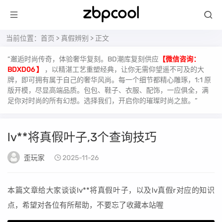
当前位置：
首页
>
真假辨别
> 正文
“邂逅时尚传奇，体验奢华复刻。BD潮库复刻供应
【微信咨询：
BDXD06 】
，以精湛工艺重塑经典，让你无需仰望遥不可及的大
牌，即可拥有属于自己的奢华风尚。每一个细节都精心雕琢，1:1 原
版开模，尽显高端品质。包包、鞋子、衣服、配饰，一应俱全，满
足你对时尚的所有幻想。选择我们，开启你的璀璨时尚之旅。”
lv**将真假叶子,3个查询技巧
歪玩家
2025-11-26
本篇文章给大家谈谈lv**将真假叶子，以及lv真假r对应的知识
点，希望对各位有所帮助，不要忘了收藏本站喔