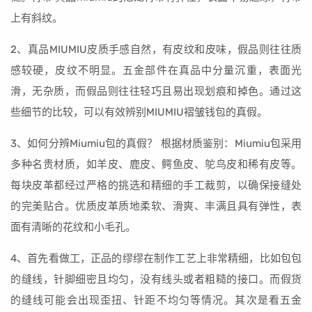
上有斜纹。
2、真品MIUMIU皮质手感自然，有皮纹和皮味，假品则往往质
感较硬，皮纹不明显。五金部件在真品中分量沉重，表面光
滑，无杂质，而假品则往往轻巧且易出现划痕和掉色。通过这
些细节的比较，可以有效辨别MIUMIU褶皱钱包的真假。
3、如何分辨Miumiu包的真假？ 根据材质鉴别：Miumiu包采用
多种名贵材质，如羊皮、鹿皮、鳄鱼皮、鸵鸟皮和稀有皮等。
每块皮革都经过严格的挑选和精细的手工裁剪，以确保接缝处
的完美贴合。优质皮革质地柔软、滑爽、丰满且具有弹性，表
面有清晰的花纹和小毛孔。
4、首先看做工，正品的缪缪在制作工艺上非常精细，比如包包
的缝线，针脚细密且均匀，没有线头或者粗糙的接口。而假货
的缝线可能会出现歪扭、针距不均匀等情况。其次是看五金