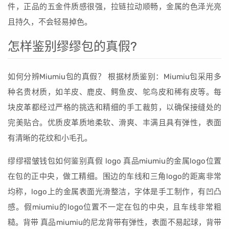
件，正品的五金件质感很强，拉链拉动顺畅，金属的色泽光亮
且持久，不会轻易掉色。
怎样鉴别缪缪包的真假?
如何分辨Miumiu包的真假？ 根据材质鉴别：Miumiu包采用多
种名贵材质，如羊皮、鹿皮、鳄鱼皮、鸵鸟皮和稀有皮等。每
块皮革都经过严格的挑选和精细的手工裁剪，以确保接缝处的
完美贴合。优质皮革质地柔软、滑爽、丰满且具有弹性，表面
有清晰的花纹和小毛孔。
缪缪褶皱钱包如何鉴别真假 logo 真品miumiu的金属logo位置
在包的正中央，做工精细。围边的车线和三角logo的距离非常
均称，logo上的金属表面光滑整洁，字体是手工制作，有凹凸
感。假miumiu的logo位置不一定在包的中央，且车线非常粗
糙。背带 真品miumiu的尼龙背带有弹性，表面不易起球，背带