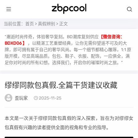
当前位置：
首页
>
真假辨别
> 正文
“邂逅时尚传奇，体验奢华复刻。BD潮库复刻供应
【微信咨询：
BDXD06 】
，以精湛工艺重塑经典，让你无需仰望遥不可及的大
牌，即可拥有属于自己的奢华风尚。每一个细节都精心雕琢，1:1 原
版开模，尽显高端品质。包包、鞋子、衣服、配饰，一应俱全，满
足你对时尚的所有幻想。选择我们，开启你的璀璨时尚之旅。”
缪缪同款包真假.全篇干货建议收藏
歪玩家
2025-11-25
本文是一次关于缪缪同款包真假的深入探索，旨在为对缪缪女
包真假有兴趣的读者提供全面的视角和专业的指导。