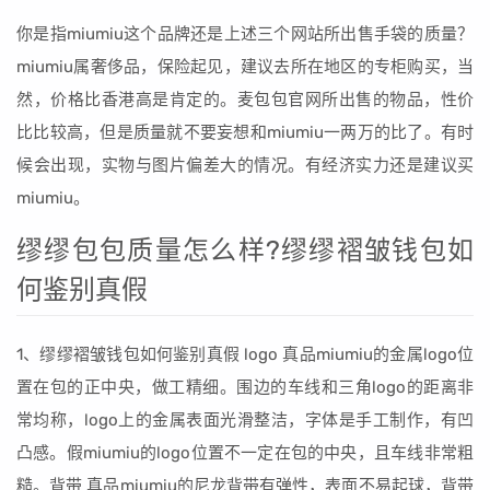
你是指miumiu这个品牌还是上述三个网站所出售手袋的质量？
miumiu属奢侈品，保险起见，建议去所在地区的专柜购买，当
然，价格比香港高是肯定的。麦包包官网所出售的物品，性价
比比较高，但是质量就不要妄想和miumiu一两万的比了。有时
候会出现，实物与图片偏差大的情况。有经济实力还是建议买
miumiu。
缪缪包包质量怎么样?缪缪褶皱钱包如
何鉴别真假
1、缪缪褶皱钱包如何鉴别真假 logo 真品miumiu的金属logo位
置在包的正中央，做工精细。围边的车线和三角logo的距离非
常均称，logo上的金属表面光滑整洁，字体是手工制作，有凹
凸感。假miumiu的logo位置不一定在包的中央，且车线非常粗
糙。背带 真品miumiu的尼龙背带有弹性，表面不易起球，背带