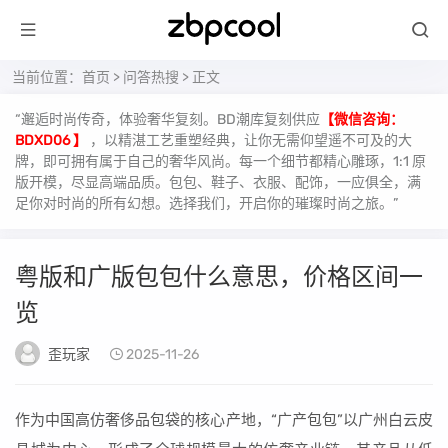
当前位置：
首页
>
问答热搜
> 正文
“邂逅时尚传奇，体验奢华复刻。BD潮库复刻供应
【微信咨询：
BDXD06 】
，以精湛工艺重塑经典，让你无需仰望遥不可及的大
牌，即可拥有属于自己的奢华风尚。每一个细节都精心雕琢，1:1 原
版开模，尽显高端品质。包包、鞋子、衣服、配饰，一应俱全，满
足你对时尚的所有幻想。选择我们，开启你的璀璨时尚之旅。”
粤版和广版包包什么意思，价格区间一
览
歪玩家
2025-11-26
作为中国高仿奢侈品包袋的核心产地，“广产包包”以广州白云皮