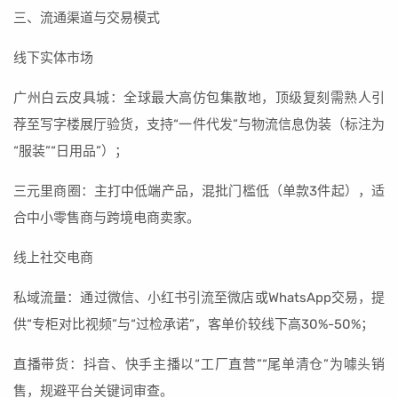
三、流通渠道与交易模式
线下实体市场
广州白云皮具城：全球最大高仿包集散地，顶级复刻需熟人引
荐至写字楼展厅验货，支持“一件代发”与物流信息伪装（标注为
“服装”“日用品”）；
三元里商圈：主打中低端产品，混批门槛低（单款3件起），适
合中小零售商与跨境电商卖家。
线上社交电商
私域流量：通过微信、小红书引流至微店或WhatsApp交易，提
供“专柜对比视频”与“过检承诺”，客单价较线下高30%-50%；
直播带货：抖音、快手主播以“工厂直营”“尾单清仓”为噱头销
售，规避平台关键词审查。