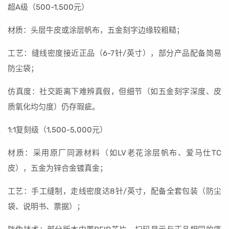
超A级（500-1,500元）
材质：头层牛皮或涂层帆布，五金刻字边缘较粗糙；
工艺：缝线密度接近正品（6-7针/英寸），部分产品配备简易
防尘袋；
仿真度：社交距离下难辨真假，但细节（如五金刻字深度、皮
质氧化均匀度）仍存瑕疵。
1:1复刻级（1,500-5,000元）
材质：采用原厂同源材料（如LV老花涂层帆布、爱马仕TC
皮），五金为锌合金镀真金；
工艺：手工缝制，走线密度达8针/英寸，配备全套包装（防尘
袋、说明书、票据）；