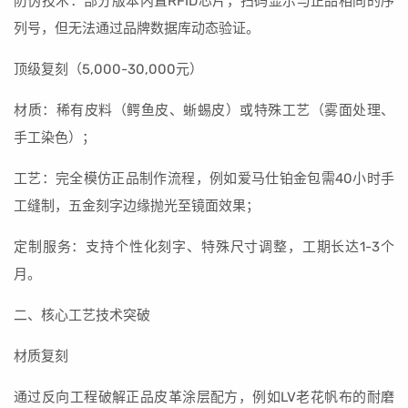
防伪技术：部分版本内置RFID芯片，扫码显示与正品相同的序
列号，但无法通过品牌数据库动态验证。
顶级复刻（5,000-30,000元）
材质：稀有皮料（鳄鱼皮、蜥蜴皮）或特殊工艺（雾面处理、
手工染色）；
工艺：完全模仿正品制作流程，例如爱马仕铂金包需40小时手
工缝制，五金刻字边缘抛光至镜面效果；
定制服务：支持个性化刻字、特殊尺寸调整，工期长达1-3个
月。
二、核心工艺技术突破
材质复刻
通过反向工程破解正品皮革涂层配方，例如LV老花帆布的耐磨