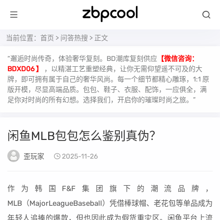
当前位置：
首页
>
问答热搜
> 正文
“邂逅时尚传奇，体验奢华复刻。BD潮库复刻供应
【微信咨询：
BDXD06 】
，以精湛工艺重塑经典，让你无需仰望遥不可及的大
牌，即可拥有属于自己的奢华风尚。每一个细节都精心雕琢，1:1 原
版开模，尽显高端品质。包包、鞋子、衣服、配饰，一应俱全，满
足你对时尚的所有幻想。选择我们，开启你的璀璨时尚之旅。”
闲鱼MLB包包怎么鉴别真伪？
歪玩家
2025-11-26
作为韩国F&F集团旗下的潮流品牌，
MLB（MajorLeagueBaseball）凭借棒球帽、老花包等单品成为
年轻人追捧的爆款，但也因此成为假货重灾区。闲鱼平台上流