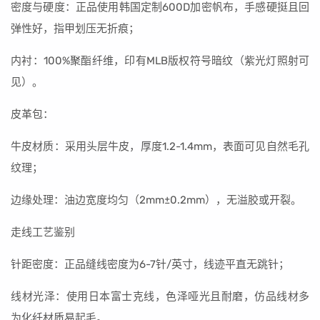
密度与硬度：正品使用韩国定制600D加密帆布，手感硬挺且回
弹性好，指甲划压无折痕；
内衬：100%聚酯纤维，印有MLB版权符号暗纹（紫光灯照射可
见）。
皮革包：
牛皮材质：采用头层牛皮，厚度1.2-1.4mm，表面可见自然毛孔
纹理；
边缘处理：油边宽度均匀（2mm±0.2mm），无溢胶或开裂。
走线工艺鉴别
针距密度：正品缝线密度为6-7针/英寸，线迹平直无跳针；
线材光泽：使用日本富士克线，色泽哑光且耐磨，仿品线材多
为化纤材质易起毛。