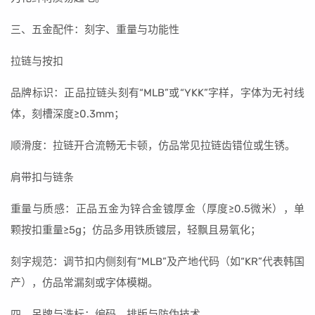
三、五金配件：刻字、重量与功能性
拉链与按扣
品牌标识：正品拉链头刻有“MLB”或“YKK”字样，字体为无衬线
体，刻槽深度≥0.3mm；
顺滑度：拉链开合流畅无卡顿，仿品常见拉链齿错位或生锈。
肩带扣与链条
重量与质感：正品五金为锌合金镀厚金（厚度≥0.5微米），单
颗按扣重量≥5g；仿品多用铁质镀层，轻飘且易氧化；
刻字规范：调节扣内侧刻有“MLB”及产地代码（如“KR”代表韩国
产），仿品常漏刻或字体模糊。
四、吊牌与洗标：编码、排版与防伪技术