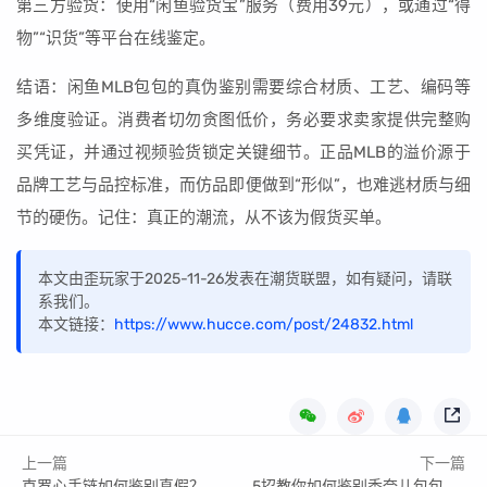
第三方验货：使用“闲鱼验货宝”服务（费用39元），或通过“得
物”“识货”等平台在线鉴定。
结语：闲鱼MLB包包的真伪鉴别需要综合材质、工艺、编码等
多维度验证。消费者切勿贪图低价，务必要求卖家提供完整购
买凭证，并通过视频验货锁定关键细节。正品MLB的溢价源于
品牌工艺与品控标准，而仿品即便做到“形似”，也难逃材质与细
节的硬伤。记住：真正的潮流，从不该为假货买单。
本文由歪玩家于2025-11-26发表在潮货联盟，如有疑问，请联
系我们。
本文链接：
https://www.hucce.com/post/24832.html
上一篇
下一篇
克罗心手链如何鉴别真假？
5招教你如何鉴别香奈儿包包真假