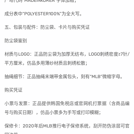
产地代码“MADEINKOREA”字体加粗；
成分表中“POLYESTER100%”为全大写。
五、包装与配件：防尘袋、卡片与购买凭证
防尘袋鉴别
材质与LOGO：正品防尘袋为加厚无纺布，LOGO刺绣密度≥7针/
平方厘米，仿品多用薄纱材质且刺绣松散；
抽绳细节：正品抽绳末端带金属包头，刻有“MLB”微缩字母。
购买凭证
小票与发票：正品提供韩国免税店或官网机打票据（含商品编
号与购买日期），仿品小票多为手写或打印模糊；
保修卡：2020年后MLB推行电子保修系统，刮开防伪涂层可官