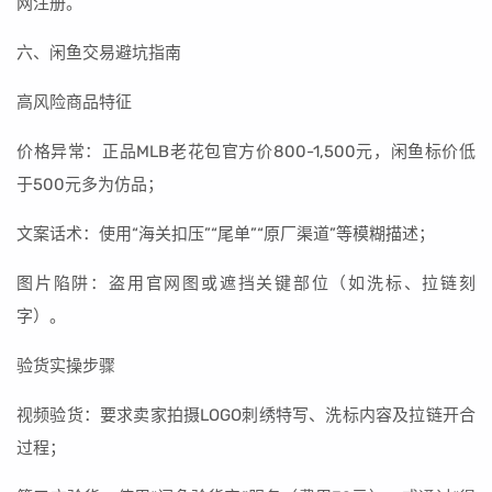
网注册。
六、闲鱼交易避坑指南
高风险商品特征
价格异常：正品MLB老花包官方价800-1,500元，闲鱼标价低
于500元多为仿品；
文案话术：使用“海关扣压”“尾单”“原厂渠道”等模糊描述；
图片陷阱：盗用官网图或遮挡关键部位（如洗标、拉链刻
字）。
验货实操步骤
视频验货：要求卖家拍摄LOGO刺绣特写、洗标内容及拉链开合
过程；