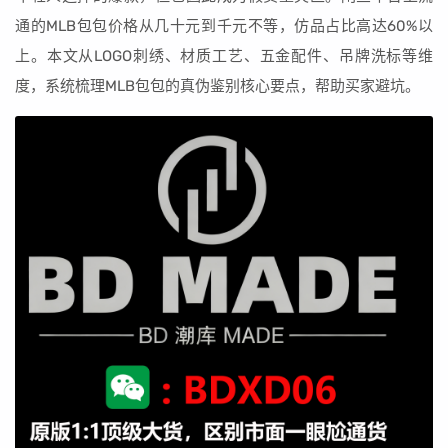
通的MLB包包价格从几十元到千元不等，仿品占比高达60%以
上。本文从LOGO刺绣、材质工艺、五金配件、吊牌洗标等维
度，系统梳理MLB包包的真伪鉴别核心要点，帮助买家避坑。