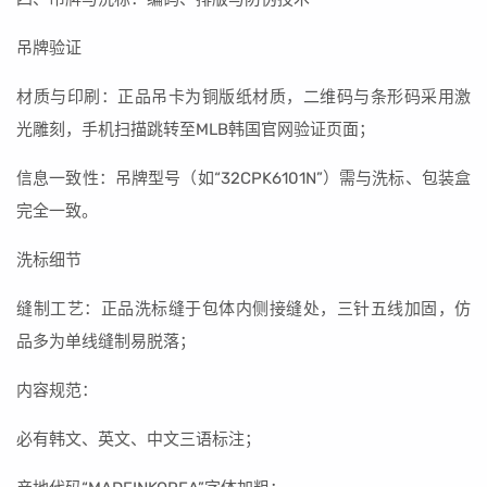
吊牌验证
材质与印刷：正品吊卡为铜版纸材质，二维码与条形码采用激
光雕刻，手机扫描跳转至MLB韩国官网验证页面；
信息一致性：吊牌型号（如“32CPK6101N”）需与洗标、包装盒
完全一致。
洗标细节
缝制工艺：正品洗标缝于包体内侧接缝处，三针五线加固，仿
品多为单线缝制易脱落；
内容规范：
必有韩文、英文、中文三语标注；