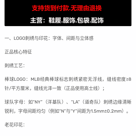
一、LOGO刺绣与印花：字体、间距与立体感
正品核心特征
刺绣工艺：
棒球LOGO：MLB经典棒球标志刺绣紧密无浮线，缝线密度≥8
针/平方厘米，缝线光泽一致（正品使用高士线）；
球队字母：如“NY”（洋基队）、“LA”（道奇队）刺绣边缘清晰
锐利，字母间距均匀（例如“N”与“Y”间距为1.5mm±0.2mm）。
老花印花：