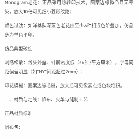
Monogram老花：正品采用热转印技术，图案边缘微凸且无晕
染，放大10倍可见细小菱形纹路；
颜色过渡：如洋基队深蓝色老花由至少3种相近色阶叠加，仿品
多为单色平印。
仿品典型破绽
刺绣松散：线头外露、针脚密度低（≤6针/平方厘米），字母间
距偏差明显（如“NY”间距超过2mm）；
印花模糊：图案边缘毛糙，放大后可见像素点或色块堆积。
二、材质与走线：帆布、皮革与缝制工艺
正品材质标准
帆布包：