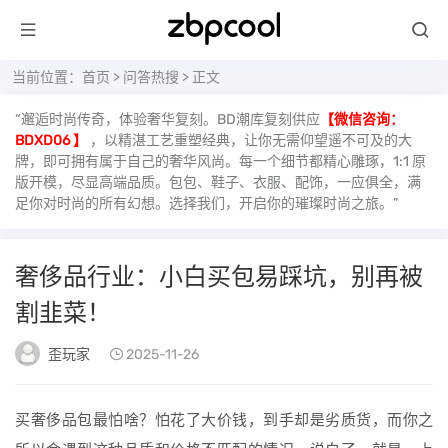
当前位置：
首页
>
问答热搜
> 正文
“邂逅时尚传奇，体验奢华复刻。BD潮库复刻供应
【微信咨询：
BDXD06 】
，以精湛工艺重塑经典，让你无需仰望遥不可及的大
牌，即可拥有属于自己的奢华风尚。每一个细节都精心雕琢，1:1 原
版开模，尽显高端品质。包包、鞋子、衣服、配饰，一应俱全，满
足你对时尚的所有幻想。选择我们，开启你的璀璨时尚之旅。”
奢侈品行业：小白买包易踩坑，别再被
割韭菜！
歪玩家
2025-11-26
买奢侈品包最怕啥？怕花了大价钱，到手却是劣质货，而你之