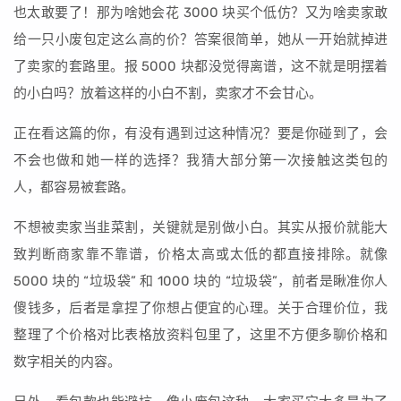
也太敢要了！那为啥她会花 3000 块买个低仿？又为啥卖家敢
给一只小废包定这么高的价？答案很简单，她从一开始就掉进
了卖家的套路里。报 5000 块都没觉得离谱，这不就是明摆着
的小白吗？放着这样的小白不割，卖家才不会甘心。
正在看这篇的你，有没有遇到过这种情况？要是你碰到了，会
不会也做和她一样的选择？我猜大部分第一次接触这类包的
人，都容易被套路。
不想被卖家当韭菜割，关键就是别做小白。其实从报价就能大
致判断商家靠不靠谱，价格太高或太低的都直接排除。就像
5000 块的 “垃圾袋” 和 1000 块的 “垃圾袋”，前者是瞅准你人
傻钱多，后者是拿捏了你想占便宜的心理。关于合理价位，我
整理了个价格对比表格放资料包里了，这里不方便多聊价格和
数字相关的内容。