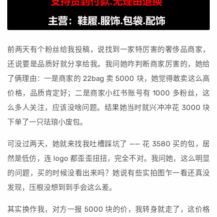
前两天有个粉丝给我投稿，说找到一家特厉害的奢侈品商家，
还说要是品质好就分享给我。我问她咋判断商家厉害的，她给
了俩理由：一是商家的 22bag 卖 5000 块，她觉得敢卖这么高
价格，品质肯定好；二是商家小红书账号有 1000 多粉丝，这
么多人关注，应该没啥问题。结果她当时就兴冲冲花 3000 块
下单了一只珐琅小废包。
可没过两天，她就来找我吐槽踩坑了 —— 花 3580 买的包，居
然是低仿，连 logo 都歪歪扭扭，完全不对。我问她，这么明显
的问题，买的时候没看出来吗？她说有些实拍图乍一看还真没
发现，压根没想到到手会这么差。
其实换作我，对方一报 5000 块的价，我转身就走了，这价格